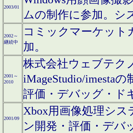
2003/01
ムの制作に参加。シ
コミックマーケット
2002～
継続中
加。
株式会社ウェブテクノロ
iMageStudio/i
2001～
2010
評価・デバッグ・ド
Xbox用画像処理シ
2001/09
ン開発・評価・デバ