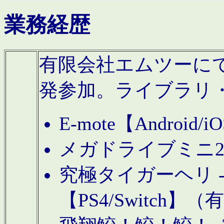
業務経歴
有限会社エムツーにてAn
発参加。ライブラリ
E-mote【Andro
メガドライブミニ
究極タイガーヘリ -TO
【PS4/Switch