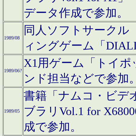
データ作成で参加。
同人ソフトサークル「C
1989/08
ィングゲーム「DIA
X1用ゲーム「トイ
1989/06?
ンド担当などで参加
書籍「ナムコ・ビデ
ブラリVol.1 for 
1989/05
成で参加。