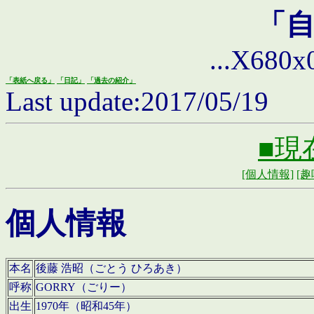
「
...X680x0 
「表紙へ戻る」
「日記」
「過去の紹介」
Last update:2017/05/19
■現
[個人情報]
[趣
個人情報
本名
後藤 浩昭（ごとう ひろあき）
呼称
GORRY（ごりー）
出生
1970年（昭和45年）