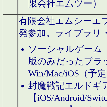
限会社エムツー）
有限会社エムシーエフに
発参加。ライブラリ
ソーシャルゲーム（タ
版のみだったプラ
Win/Mac/iOS（
封魔戦記エルドギ
【iOS/Android/Switc