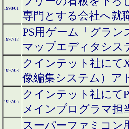
フリーの看板を下ろ
1998/01
専門とする会社へ就
PS用ゲーム「グラン
1997/12
マップエディタシス
クインテット社にてX68
1997/08
像編集システム）ア
クインテット社にて
1997/05
メインプログラマ担
スーパーファミコン