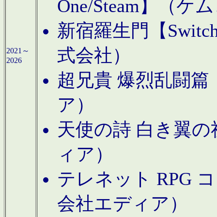
One/Steam】（ケ
新宿羅生門【Swi
式会社）
2021～
2026
超兄貴 爆烈乱闘篇【
ア）
天使の詩 白き翼の祈
ィア）
テレネット RPG 
会社エディア）