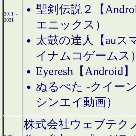
聖剣伝説２【Andr
2011～
2021
エニックス）
太鼓の達人【auス
イナムコゲームス
Eyeresh【And
ぬるぺた -クイーン
シンエイ動画）
株式会社ウェブテクノロジに