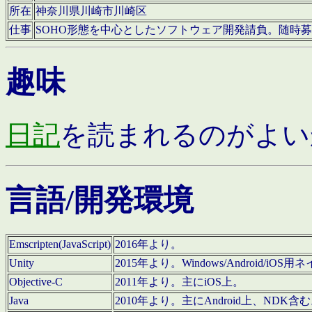
所在
神奈川県川崎市川崎区
仕事
SOHO形態を中心としたソフトウェア開発請負。随時
趣味
日記
を読まれるのがよい
言語/開発環境
Emscripten(JavaScript)
2016年より。
Unity
2015年より。Windows/Android
Objective-C
2011年より。主にiOS上。
Java
2010年より。主にAndroid上、NDK含