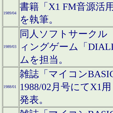
書籍「X1 FM音源
1989/04
を執筆。
同人ソフトサークル「C
ィングゲーム「DIA
1989/03
ムを担当。
雑誌「マイコンBAS
1988/02月号にてX
1988/01
発表。