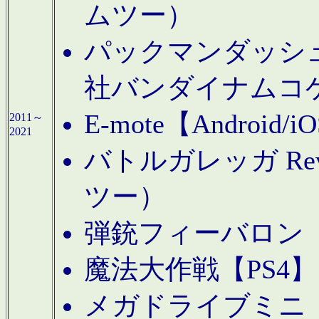
ムツー）
パックマンダッシュ！
社バンダイナムコ
E-mote【Andro
2011～
2021
バトルガレッガ Rev
ツー）
弾銃フィーバロン【
魔法大作戦【PS4
メガドライブミニ