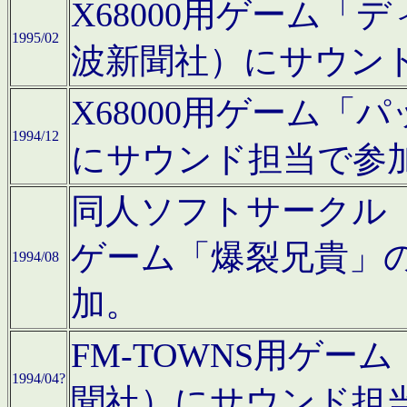
X68000用ゲーム「
1995/02
波新聞社）にサウン
X68000用ゲーム
1994/12
にサウンド担当で参
同人ソフトサークル「CA
ゲーム「爆裂兄貴」
1994/08
加。
FM-TOWNS用ゲ
1994/04?
聞社）にサウンド担