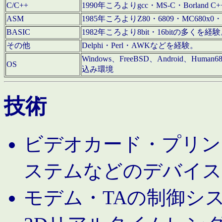
C/C++
1990年ころよりgcc・MS-C・Borland C+
ASM
1985年ころよりZ80・6809・MC680x0・
BASIC
1982年ころより8bit・16bitの多くを
その他
Delphi・Perl・AWKなどを経験。
Windows、FreeBSD、Android、Human
OS
込み環境
技術
ビデオカード・プリンタ
ステムなどのデバイス
モデム・TAの制御シ