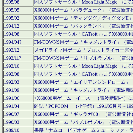
1995/08
同人ソフトサークル「Moon Light Magi
1995/05
X68000用ゲーム「バラデューク」（電波新
1995/02
X68000用ゲーム「ディグダグ／ディグダグI
1994/12
X68000用ゲーム「パックランド」（電波新
1994/08
同人ソフトサークル「CATsoft」にてX68
1994/04?
FM-TOWNS用ゲーム「キャメルトライ」（
1993/12
メガドライブ用ゲーム「プロストライカー完
1993/11?
FM-TOWNS用ゲーム「リブルラブル」（電
1993/10
同人ソフトサークル「Moon Light Magi
1993/08
同人ソフトサークル「CATsoft」にてX68
1992/03
X68000用ゲーム「エイリアンシンドローム
1991/09
X68000用ゲーム「キャメルトライ」（電波
1991/06
>X68000用ゲーム「イース」（電波新聞社
1991/04
雑誌「POPCOM」（小学館）1991/05月
1990/07
X68000用ゲーム「ギャラガ'88」（電波新
1990/03
X68000用ゲーム「バブルボブル」（電波新
1989/10
書籍「ナムコ・ビデオゲームミュージック・ライブ