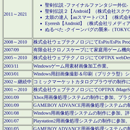
聖剣伝説 -ファイナルファンタジー外伝-
聖剣伝説２【Android】（株式会社ス
2011～2021
太鼓の達人【auスマートパス】（株式
Eyeresh【Android】（株式会社リメディ
ぬるぺた -クイーンバグの襲来-（TOKY
2008～2010
株式会社ウェブテクノロジにてEsPix/EsPi
2007/09
有限会社クロノスケープにて家庭用ゲーム機
2005～2010
株式会社ウェブテクノロジにてOPTPiX webD
2003/11
Windowsゲーム用素材画像加工作業。
2003/01
Windows用顔画像撮影＆印刷（プリクラ型
2002～継続中
コミックマーケットカタログブラウザの制作
2001～2010
株式会社ウェブテクノロジにてOPTPiX iMag
2001/09
Xbox用画像処理システムの制作に参加。プ
2001/09
GAMEBOY ADVANCE用画像処理シス
2001/08
Windows用画像処理システムの制作に参加
2001/07
Playstation2用画像処理システムの制作
2001/05
GAMEBOY ADVANCE用画像処理シス