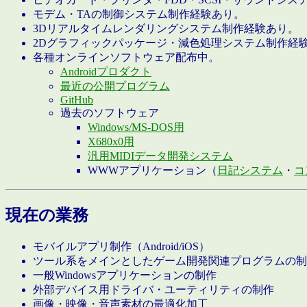
モデム・TAの制御システム制作経験あり。
3Dリアルタイムレンダリングシステム制作経験あり。
2Dグラフィックパッケージ・減色処理システム制作経
各種オンラインソフトウェア配布中。
Androidプロダクト
最近の公開プログラム
GitHub
過去のソフトウェア
Windows/MS-DOS用
X680x0用
汎用MIDIデータ開発システム
WWWアプリケーション（
日記システム
・
コ
現在の業務
モバイルアプリ制作（Android/iOS）
ツール系をメインとしたゲーム開発関連プログラムの制
一般Windowsアプリケーションの制作
外部デバイス用ドライバ・ユーティリティの制作
画像・映像・音声素材の最適化加工