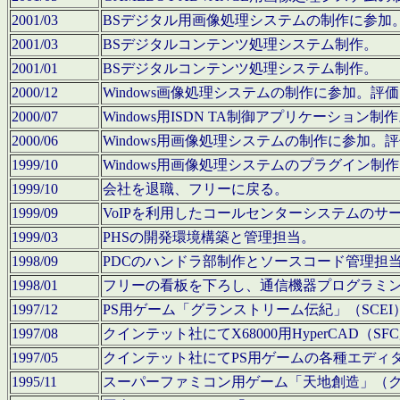
2001/03
BSデジタル用画像処理システムの制作に参加
2001/03
BSデジタルコンテンツ処理システム制作。
2001/01
BSデジタルコンテンツ処理システム制作。
2000/12
Windows画像処理システムの制作に参加。
2000/07
Windows用ISDN TA制御アプリケーション制
2000/06
Windows用画像処理システムの制作に参加
1999/10
Windows用画像処理システムのプラグイン制
1999/10
会社を退職、フリーに戻る。
1999/09
VoIPを利用したコールセンターシステムのサ
1999/03
PHSの開発環境構築と管理担当。
1998/09
PDCのハンドラ部制作とソースコード管理担
1998/01
フリーの看板を下ろし、通信機器プログラミ
1997/12
PS用ゲーム「グランストリーム伝紀」（SCE
1997/08
クインテット社にてX68000用HyperCAD
1997/05
クインテット社にてPS用ゲームの各種エディ
1995/11
スーパーファミコン用ゲーム「天地創造」（