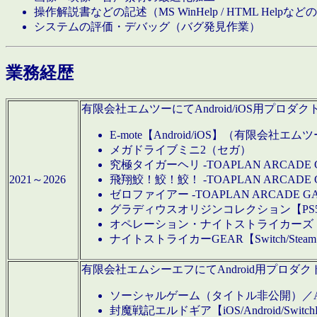
操作解説書などの記述（MS WinHelp / HTML Help
システムの評価・デバッグ（バグ発見作業）
業務経歴
有限会社エムツーにてAndroid/iOS用プ
E-mote【Android/iOS】（有限会社エム
メガドライブミニ2（セガ）
究極タイガーヘリ -TOAPLAN ARCADE 
2021～2026
飛翔鮫！鮫！鮫！ -TOAPLAN ARCADE 
ゼロファイアー -TOAPLAN ARCADE G
グラディウスオリジンコレクション【PS5/Switch
オペレーション・ナイトストライカーズ【Swi
ナイトストライカーGEAR【Switch/St
有限会社エムシーエフにてAndroid用プロ
ソーシャルゲーム（タイトル非公開）／And
封魔戦記エルドギア【iOS/Android/SwitchPS5