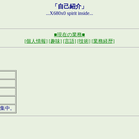
「自己紹介」
...X680x0 spirit inside...
■現在の業務■
[個人情報]
[趣味]
[言語]
[技術]
[業務経歴]
募集中。