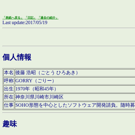
「表紙へ戻る」
「日記」
「過去の紹介」
Last update:2017/05/19
個人情報
本名
後藤 浩昭（ごとう ひろあき）
呼称
GORRY（ごりー）
出生
1970年（昭和45年）
所在
神奈川県川崎市川崎区
仕事
SOHO形態を中心としたソフトウェア開発請負。随時
趣味