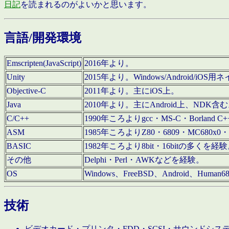
日記
を読まれるのがよいかと思います。
言語/開発環境
Emscripten(JavaScript)
2016年より。
Unity
2015年より。Windows/Android
Objective-C
2011年より。主にiOS上。
Java
2010年より。主にAndroid上、NDK含
C/C++
1990年ころよりgcc・MS-C・Borland C+
ASM
1985年ころよりZ80・6809・MC680x0・
BASIC
1982年ころより8bit・16bitの多くを
その他
Delphi・Perl・AWKなどを経験。
OS
Windows、FreeBSD、Android、Human
技術
ビデオカード・プリンタ・FDD・SCSI・サウンドシ