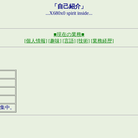
「自己紹介」
...X680x0 spirit inside...
■現在の業務■
[個人情報]
[趣味]
[言語]
[技術]
[業務経歴]
募集中。