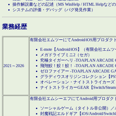
操作解説書などの記述（MS WinHelp / HTML Help
システムの評価・デバッグ（バグ発見作業）
業務経歴
有限会社エムツーにてAndroid/iOS用プ
E-mote【Android/iOS】（有限会社エム
メガドライブミニ2（セガ）
究極タイガーヘリ -TOAPLAN ARCADE 
2021～2026
飛翔鮫！鮫！鮫！ -TOAPLAN ARCADE 
ゼロファイアー -TOAPLAN ARCADE G
グラディウスオリジンコレクション【PS5/Switch
オペレーション・ナイトストライカーズ【Swi
ナイトストライカーGEAR【Switch/St
有限会社エムシーエフにてAndroid用プロ
ソーシャルゲーム（タイトル非公開）／And
封魔戦記エルドギア【iOS/Android/SwitchPS5