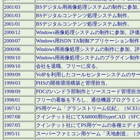
2001/03
BSデジタル用画像処理システムの制作に参加
2001/03
BSデジタルコンテンツ処理システム制作。
2001/01
BSデジタルコンテンツ処理システム制作。
2000/12
Windows画像処理システムの制作に参加。
2000/07
Windows用ISDN TA制御アプリケーション制
2000/06
Windows用画像処理システムの制作に参加
1999/10
Windows用画像処理システムのプラグイン制
1999/10
会社を退職、フリーに戻る。
1999/09
VoIPを利用したコールセンターシステムのサ
1999/03
PHSの開発環境構築と管理担当。
1998/09
PDCのハンドラ部制作とソースコード管理担
1998/01
フリーの看板を下ろし、通信機器プログラミ
1997/12
PS用ゲーム「グランストリーム伝紀」（SCE
1997/08
クインテット社にてX68000用HyperCAD
1997/05
クインテット社にてPS用ゲームの各種エディ
1995/11
スーパーファミコン用ゲーム「天地創造」（