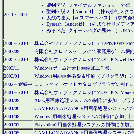
聖剣伝説 -ファイナルファンタジー外伝-
聖剣伝説２【Android】（株式会社ス
2011～2021
太鼓の達人【auスマートパス】（株式
Eyeresh【Android】（株式会社リメディ
ぬるぺた -クイーンバグの襲来-（TOKY
2008～2010
株式会社ウェブテクノロジにてEsPix/EsPi
2007/09
有限会社クロノスケープにて家庭用ゲーム機
2005～2010
株式会社ウェブテクノロジにてOPTPiX webD
2003/11
Windowsゲーム用素材画像加工作業。
2003/01
Windows用顔画像撮影＆印刷（プリクラ型
2002～継続中
コミックマーケットカタログブラウザの制作
2001～2010
株式会社ウェブテクノロジにてOPTPiX iMag
2001/09
Xbox用画像処理システムの制作に参加。プ
2001/09
GAMEBOY ADVANCE用画像処理シス
2001/08
Windows用画像処理システムの制作に参加
2001/07
Playstation2用画像処理システムの制作
2001/05
GAMEBOY ADVANCE用画像処理シス