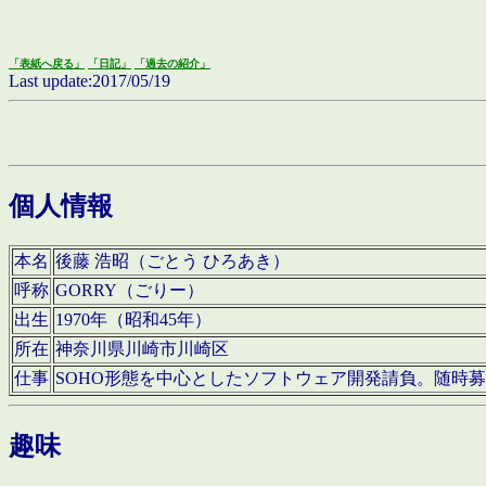
「表紙へ戻る」
「日記」
「過去の紹介」
Last update:2017/05/19
個人情報
本名
後藤 浩昭（ごとう ひろあき）
呼称
GORRY（ごりー）
出生
1970年（昭和45年）
所在
神奈川県川崎市川崎区
仕事
SOHO形態を中心としたソフトウェア開発請負。随時
趣味