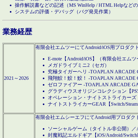
操作解説書などの記述（MS WinHelp / HTML Help
システムの評価・デバッグ（バグ発見作業）
業務経歴
有限会社エムツーにてAndroid/iOS用プ
E-mote【Android/iOS】（有限会社エム
メガドライブミニ2（セガ）
究極タイガーヘリ -TOAPLAN ARCADE 
2021～2026
飛翔鮫！鮫！鮫！ -TOAPLAN ARCADE 
ゼロファイアー -TOAPLAN ARCADE G
グラディウスオリジンコレクション【PS5/Switch
オペレーション・ナイトストライカーズ【Swi
ナイトストライカーGEAR【Switch/St
有限会社エムシーエフにてAndroid用プロ
ソーシャルゲーム（タイトル非公開）／And
封魔戦記エルドギア【iOS/Android/SwitchPS5