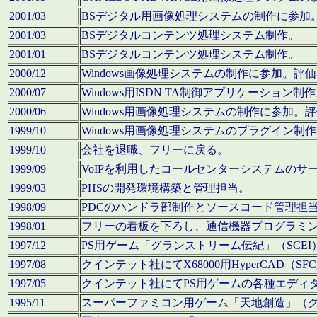
2001/03
BSデジタル用画像処理システムの制作に参加
2001/03
BSデジタルコンテンツ処理システム制作。
2001/01
BSデジタルコンテンツ処理システム制作。
2000/12
Windows画像処理システムの制作に参加。
2000/07
Windows用ISDN TA制御アプリケーション制
2000/06
Windows用画像処理システムの制作に参加
1999/10
Windows用画像処理システムのプラグイン制
1999/10
会社を退職、フリーに戻る。
1999/09
VoIPを利用したコールセンターシステムのサ
1999/03
PHSの開発環境構築と管理担当。
1998/09
PDCのハンドラ部制作とソースコード管理担
1998/01
フリーの看板を下ろし、通信機器プログラミ
1997/12
PS用ゲーム「グランストリーム伝紀」（SCE
1997/08
クインテット社にてX68000用HyperCAD
1997/05
クインテット社にてPS用ゲームの各種エディ
1995/11
スーパーファミコン用ゲーム「天地創造」（