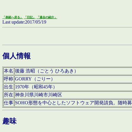
「表紙へ戻る」
「日記」
「過去の紹介」
Last update:2017/05/19
個人情報
本名
後藤 浩昭（ごとう ひろあき）
呼称
GORRY（ごりー）
出生
1970年（昭和45年）
所在
神奈川県川崎市川崎区
仕事
SOHO形態を中心としたソフトウェア開発請負。随時
趣味