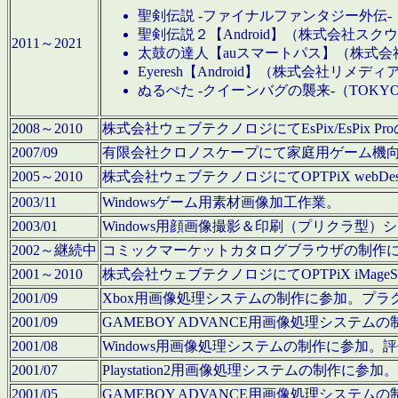
聖剣伝説 -ファイナルファンタジー外伝-
聖剣伝説２【Android】（株式会社ス
2011～2021
太鼓の達人【auスマートパス】（株式
Eyeresh【Android】（株式会社リメディ
ぬるぺた -クイーンバグの襲来-（TOKY
2008～2010
株式会社ウェブテクノロジにてEsPix/EsPi
2007/09
有限会社クロノスケープにて家庭用ゲーム機
2005～2010
株式会社ウェブテクノロジにてOPTPiX webD
2003/11
Windowsゲーム用素材画像加工作業。
2003/01
Windows用顔画像撮影＆印刷（プリクラ型
2002～継続中
コミックマーケットカタログブラウザの制作
2001～2010
株式会社ウェブテクノロジにてOPTPiX iMag
2001/09
Xbox用画像処理システムの制作に参加。プ
2001/09
GAMEBOY ADVANCE用画像処理シス
2001/08
Windows用画像処理システムの制作に参加
2001/07
Playstation2用画像処理システムの制作
2001/05
GAMEBOY ADVANCE用画像処理シス