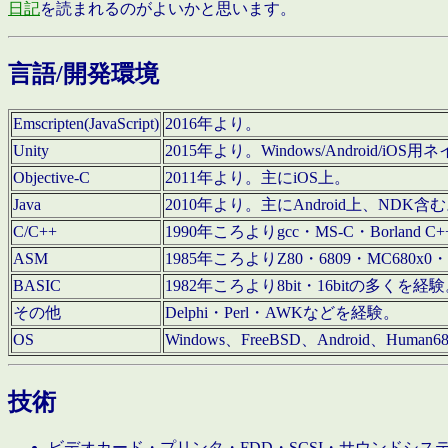
日記
を読まれるのがよいかと思います。
言語/開発環境
Emscripten(JavaScript)
2016年より。
Unity
2015年より。Windows/Android
Objective-C
2011年より。主にiOS上。
Java
2010年より。主にAndroid上、NDK含
C/C++
1990年ころよりgcc・MS-C・Borland C+
ASM
1985年ころよりZ80・6809・MC680x0・
BASIC
1982年ころより8bit・16bitの多くを
その他
Delphi・Perl・AWKなどを経験。
OS
Windows、FreeBSD、Android、Human
技術
ビデオカード・プリンタ・FDD・SCSI・サウンドシ