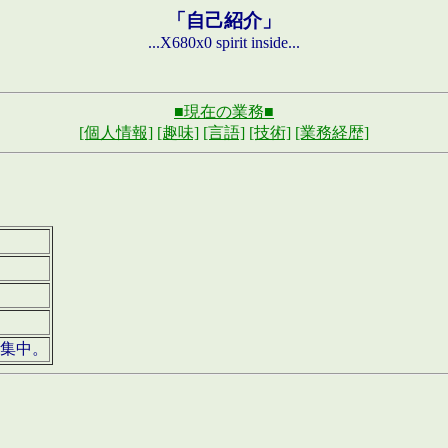
「自己紹介」
...X680x0 spirit inside...
■現在の業務■
[個人情報]
[趣味]
[言語]
[技術]
[業務経歴]
募集中。