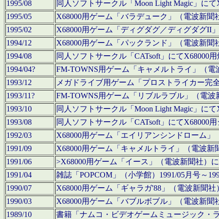
1995/08
同人ソフトサークル「Moon Light Magi
1995/05
X68000用ゲーム「バラデューク」（電波新
1995/02
X68000用ゲーム「ディグダグ／ディグダグI
1994/12
X68000用ゲーム「パックランド」（電波新
1994/08
同人ソフトサークル「CATsoft」にてX68
1994/04?
FM-TOWNS用ゲーム「キャメルトライ」（
1993/12
メガドライブ用ゲーム「プロストライカー完
1993/11?
FM-TOWNS用ゲーム「リブルラブル」（電
1993/10
同人ソフトサークル「Moon Light Magi
1993/08
同人ソフトサークル「CATsoft」にてX68
1992/03
X68000用ゲーム「エイリアンシンドローム
1991/09
X68000用ゲーム「キャメルトライ」（電波
1991/06
>X68000用ゲーム「イース」（電波新聞社
1991/04
雑誌「POPCOM」（小学館）1991/05月
1990/07
X68000用ゲーム「ギャラガ'88」（電波新
1990/03
X68000用ゲーム「バブルボブル」（電波新
1989/10
書籍「ナムコ・ビデオゲームミュージック・ライブ