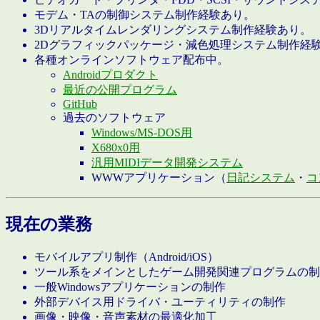
モデム・TAの制御システム制作経験あり。
3Dリアルタイムレンダリングシステム制作経験あり。
2Dグラフィックパッケージ・減色処理システム制作経
各種オンラインソフトウェア配布中。
Androidプロダクト
最近の公開プログラム
GitHub
過去のソフトウェア
Windows/MS-DOS用
X680x0用
汎用MIDIデータ開発システム
WWWアプリケーション（
日記システム
・
コ
現在の業務
モバイルアプリ制作（Android/iOS）
ツール系をメインとしたゲーム開発関連プログラムの制
一般Windowsアプリケーションの制作
外部デバイス用ドライバ・ユーティリティの制作
画像・映像・音声素材の最適化加工