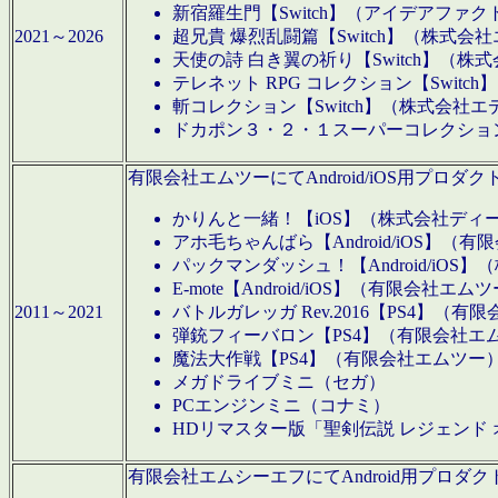
新宿羅生門【Switch】（アイデアファ
2021～2026
超兄貴 爆烈乱闘篇【Switch】（株式会
天使の詩 白き翼の祈り【Switch】（株
テレネット RPG コレクション【Switc
斬コレクション【Switch】（株式会社エ
ドカポン３・２・１スーパーコレクション！
有限会社エムツーにてAndroid/iOS用プ
かりんと一緒！【iOS】（株式会社ディ
アホ毛ちゃんばら【Android/iOS】（
パックマンダッシュ！【Android/iO
E-mote【Android/iOS】（有限会社エム
2011～2021
バトルガレッガ Rev.2016【PS4】（
弾銃フィーバロン【PS4】（有限会社エ
魔法大作戦【PS4】（有限会社エムツー
メガドライブミニ（セガ）
PCエンジンミニ（コナミ）
HDリマスター版「聖剣伝説 レジェンド
有限会社エムシーエフにてAndroid用プロ