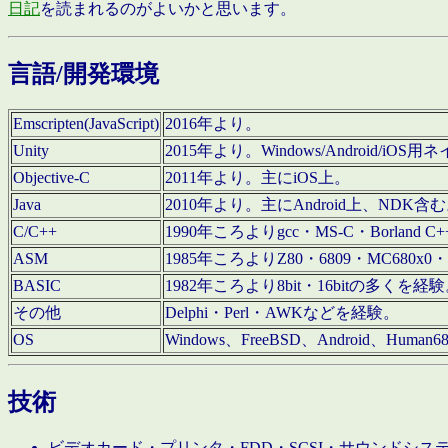
日記
を読まれるのがよいかと思います。
言語/開発環境
Emscripten(JavaScript)
2016年より。
Unity
2015年より。Windows/Android
Objective-C
2011年より。主にiOS上。
Java
2010年より。主にAndroid上、NDK含
C/C++
1990年ころよりgcc・MS-C・Borland C+
ASM
1985年ころよりZ80・6809・MC680x0・
BASIC
1982年ころより8bit・16bitの多くを
その他
Delphi・Perl・AWKなどを経験。
OS
Windows、FreeBSD、Android、Human
技術
ビデオカード・プリンタ・FDD・SCSI・サウンドシ