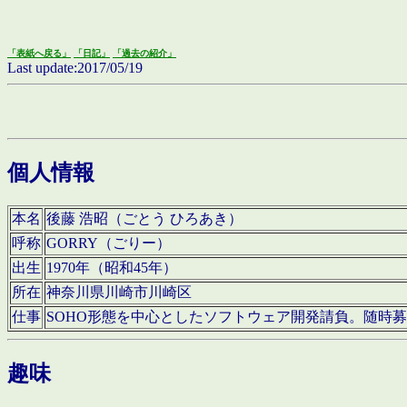
「表紙へ戻る」
「日記」
「過去の紹介」
Last update:2017/05/19
個人情報
本名
後藤 浩昭（ごとう ひろあき）
呼称
GORRY（ごりー）
出生
1970年（昭和45年）
所在
神奈川県川崎市川崎区
仕事
SOHO形態を中心としたソフトウェア開発請負。随時
趣味