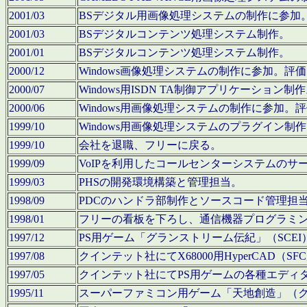
2001/03
BSデジタル用画像処理システムの制作に参加
2001/03
BSデジタルコンテンツ処理システム制作。
2001/01
BSデジタルコンテンツ処理システム制作。
2000/12
Windows画像処理システムの制作に参加。
2000/07
Windows用ISDN TA制御アプリケーション制
2000/06
Windows用画像処理システムの制作に参加
1999/10
Windows用画像処理システムのプラグイン制
1999/10
会社を退職、フリーに戻る。
1999/09
VoIPを利用したコールセンターシステムのサ
1999/03
PHSの開発環境構築と管理担当。
1998/09
PDCのハンドラ部制作とソースコード管理担
1998/01
フリーの看板を下ろし、通信機器プログラミ
1997/12
PS用ゲーム「グランストリーム伝紀」（SCE
1997/08
クインテット社にてX68000用HyperCAD
1997/05
クインテット社にてPS用ゲームの各種エディ
1995/11
スーパーファミコン用ゲーム「天地創造」（