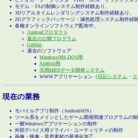
モデム・TAの制御システム制作経験あり。
3Dリアルタイムレンダリングシステム制作経験あり。
2Dグラフィックパッケージ・減色処理システム制作経
各種オンラインソフトウェア配布中。
Androidプロダクト
最近の公開プログラム
GitHub
過去のソフトウェア
Windows/MS-DOS用
X680x0用
汎用MIDIデータ開発システム
WWWアプリケーション（
日記システム
・
コ
現在の業務
モバイルアプリ制作（Android/iOS）
ツール系をメインとしたゲーム開発関連プログラムの制
一般Windowsアプリケーションの制作
外部デバイス用ドライバ・ユーティリティの制作
画像・映像・音声素材の最適化加工