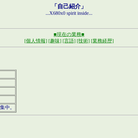
「自己紹介」
...X680x0 spirit inside...
■現在の業務■
[個人情報]
[趣味]
[言語]
[技術]
[業務経歴]
募集中。