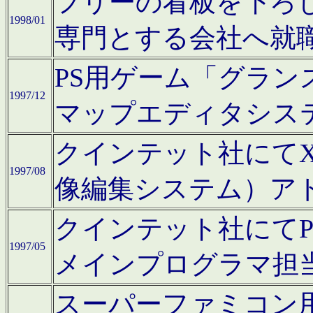
フリーの看板を下ろ
1998/01
専門とする会社へ就
PS用ゲーム「グラン
1997/12
マップエディタシス
クインテット社にてX68
1997/08
像編集システム）ア
クインテット社にて
1997/05
メインプログラマ担
スーパーファミコン