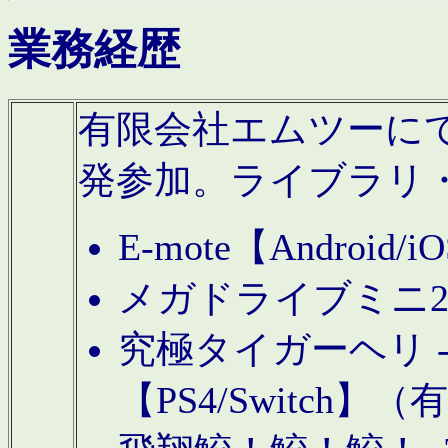
業務経歴
有限会社エムツーにてAn
発参加。ライブラリ
E-mote【Andro
メガドライブミニ
究極タイガーヘリ -TO
【PS4/Switch