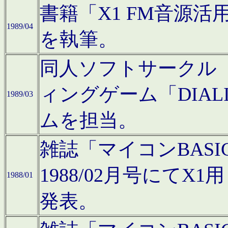
書籍「X1 FM音源
1989/04
を執筆。
同人ソフトサークル「C
ィングゲーム「DIA
1989/03
ムを担当。
雑誌「マイコンBAS
1988/02月号にてX
1988/01
発表。