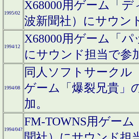
X68000用ゲーム「
1995/02
波新聞社）にサウン
X68000用ゲーム
1994/12
にサウンド担当で参
同人ソフトサークル「CA
ゲーム「爆裂兄貴」
1994/08
加。
FM-TOWNS用ゲ
1994/04?
聞社）にサウンド担