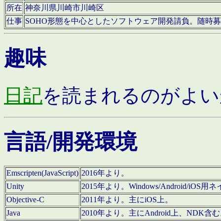
所在
神奈川県川崎市川崎区
仕事
SOHO形態を中心としたソフトウェア開発請負。随時
趣味
日記
を読まれるのがよい
言語/開発環境
Emscripten(JavaScript)
2016年より。
Unity
2015年より。Windows/Android
Objective-C
2011年より。主にiOS上。
Java
2010年より。主にAndroid上、NDK含