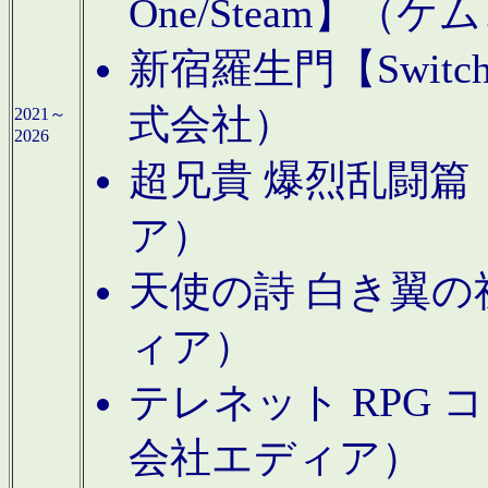
One/Steam】（ケ
新宿羅生門【Swi
式会社）
2021～
2026
超兄貴 爆烈乱闘篇【
ア）
天使の詩 白き翼の祈
ィア）
テレネット RPG 
会社エディア）