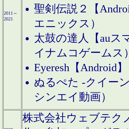
聖剣伝説２【Andr
2011～
2021
エニックス）
太鼓の達人【auス
イナムコゲームス
Eyeresh【And
ぬるぺた -クイーン
シンエイ動画）
株式会社ウェブテクノロジに