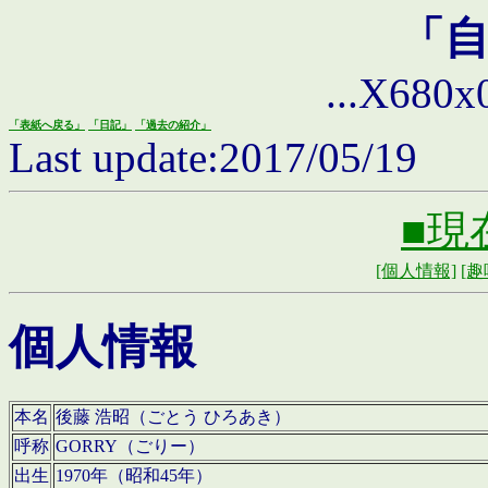
「
...X680x0 
「表紙へ戻る」
「日記」
「過去の紹介」
Last update:2017/05/19
■現
[個人情報]
[趣
個人情報
本名
後藤 浩昭（ごとう ひろあき）
呼称
GORRY（ごりー）
出生
1970年（昭和45年）