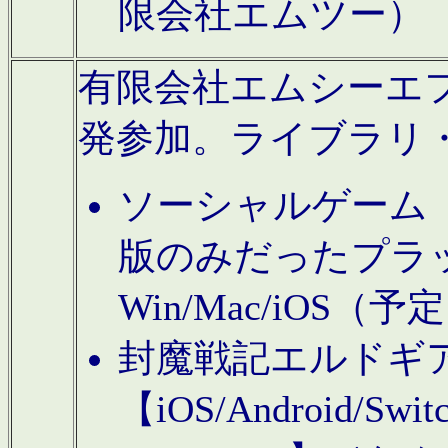
限会社エムツー）
有限会社エムシーエフに
発参加。ライブラリ
ソーシャルゲーム（タ
版のみだったプラ
Win/Mac/iOS（
封魔戦記エルドギ
【iOS/Android/Switc