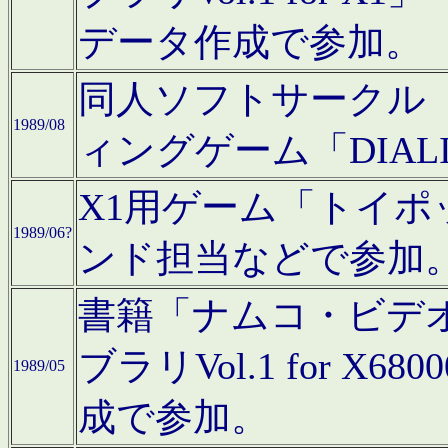
データ作成で参加。
同人ソフトサークル「C
1989/08
ィングゲーム「DIA
X1用ゲーム「トイ
1989/06?
ンド担当などで参加
書籍「ナムコ・ビデ
ブラリVol.1 for 
1989/05
成で参加。