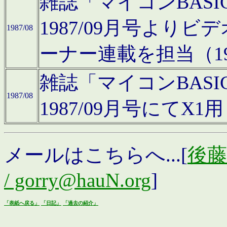
雑誌「マイコンBAS
1987/09月号より
1987/08
ーナー連載を担当（19
雑誌「マイコンBAS
1987/08
1987/09月号にて
メールはこちらへ...[
後藤浩
/ gorry@hauN.org
]
「表紙へ戻る」
「日記」
「過去の紹介」