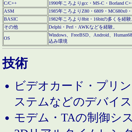
C/C++
1990年ころよりgcc・MS-C・Borland C+
ASM
1985年ころよりZ80・6809・MC680x0・
BASIC
1982年ころより8bit・16bitの多くを
その他
Delphi・Perl・AWKなどを経験。
Windows、FreeBSD、Android、Human
OS
込み環境
技術
ビデオカード・プリンタ
ステムなどのデバイス
モデム・TAの制御シ