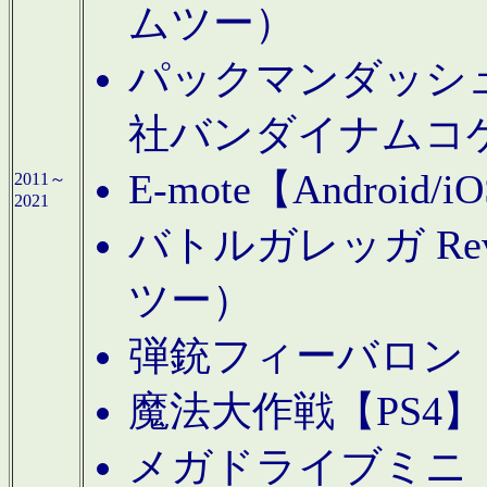
ムツー）
パックマンダッシュ！
社バンダイナムコ
E-mote【Andro
2011～
2021
バトルガレッガ Rev
ツー）
弾銃フィーバロン【
魔法大作戦【PS4
メガドライブミニ