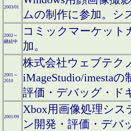
2003/01
ムの制作に参加。シ
コミックマーケット
2002～
継続中
加。
株式会社ウェブテクノロ
iMageStudio/i
2001～
2010
評価・デバッグ・ド
Xbox用画像処理シ
2001/09
ン開発・評価・デバ