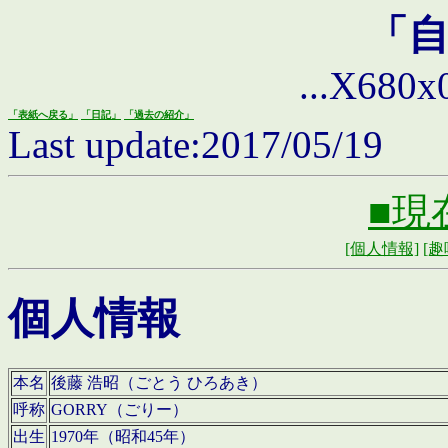
「
...X680x0 
「表紙へ戻る」
「日記」
「過去の紹介」
Last update:2017/05/19
■現
[個人情報]
[趣
個人情報
本名
後藤 浩昭（ごとう ひろあき）
呼称
GORRY（ごりー）
出生
1970年（昭和45年）