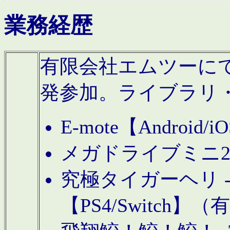
業務経歴
有限会社エムツーにてAn
発参加。ライブラリ
E-mote【Andro
メガドライブミニ
究極タイガーヘリ -TO
【PS4/Switch