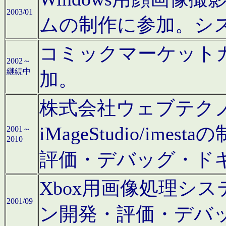
2003/01
ムの制作に参加。シ
コミックマーケット
2002～
継続中
加。
株式会社ウェブテクノロ
iMageStudio/i
2001～
2010
評価・デバッグ・ド
Xbox用画像処理シ
2001/09
ン開発・評価・デバ