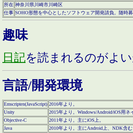
所在
神奈川県川崎市川崎区
仕事
SOHO形態を中心としたソフトウェア開発請負。随時
趣味
日記
を読まれるのがよい
言語/開発環境
Emscripten(JavaScript)
2016年より。
Unity
2015年より。Windows/Android
Objective-C
2011年より。主にiOS上。
Java
2010年より。主にAndroid上、NDK含