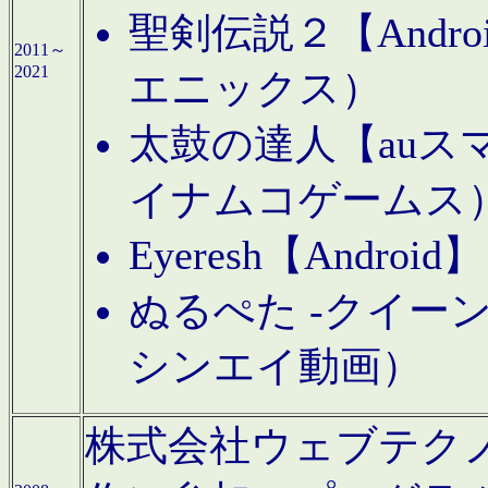
聖剣伝説２【Andr
2011～
2021
エニックス）
太鼓の達人【auス
イナムコゲームス
Eyeresh【And
ぬるぺた -クイーン
シンエイ動画）
株式会社ウェブテクノロジに