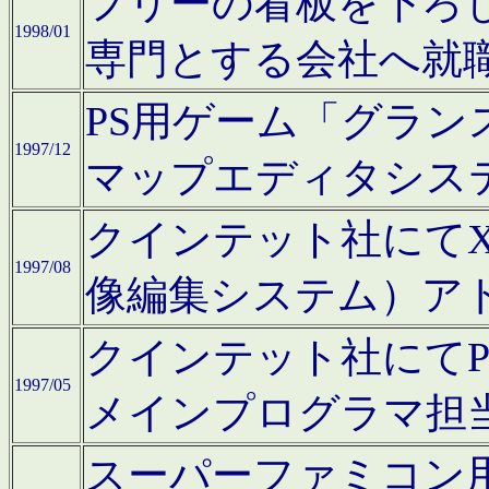
フリーの看板を下ろ
1998/01
専門とする会社へ就
PS用ゲーム「グラン
1997/12
マップエディタシス
クインテット社にてX68
1997/08
像編集システム）ア
クインテット社にて
1997/05
メインプログラマ担
スーパーファミコン