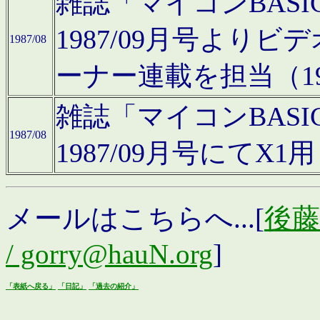
雑誌「マイコンBAS
1987/09月号より
1987/08
ーナー連載を担当（19
雑誌「マイコンBAS
1987/08
1987/09月号にて
メールはこちらへ...[
後藤浩
/ gorry@hauN.org
]
「表紙へ戻る」
「日記」
「過去の紹介」