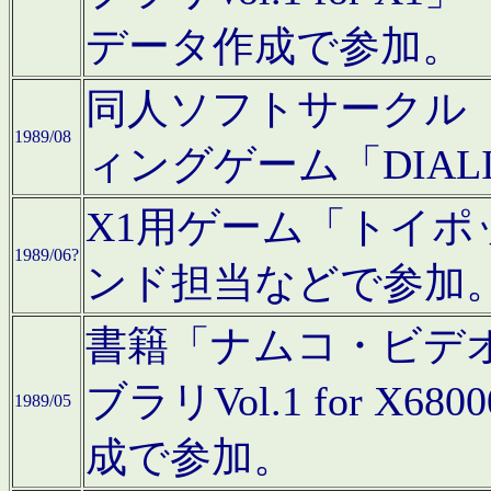
データ作成で参加。
同人ソフトサークル「C
1989/08
ィングゲーム「DIA
X1用ゲーム「トイ
1989/06?
ンド担当などで参加
書籍「ナムコ・ビデ
ブラリVol.1 for 
1989/05
成で参加。