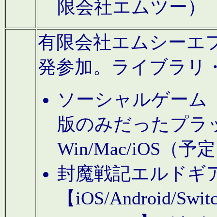
限会社エムツー）
有限会社エムシーエフに
発参加。ライブラリ
ソーシャルゲーム（タ
版のみだったプラ
Win/Mac/iOS（
封魔戦記エルドギ
【iOS/Android/Switc