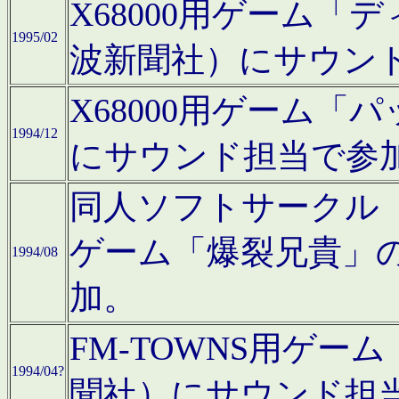
X68000用ゲーム「
1995/02
波新聞社）にサウン
X68000用ゲーム
1994/12
にサウンド担当で参
同人ソフトサークル「CA
ゲーム「爆裂兄貴」
1994/08
加。
FM-TOWNS用ゲ
1994/04?
聞社）にサウンド担