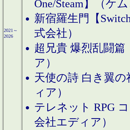
One/Steam】（ケ
新宿羅生門【Swi
式会社）
2021～
2026
超兄貴 爆烈乱闘篇【
ア）
天使の詩 白き翼の祈
ィア）
テレネット RPG 
会社エディア）