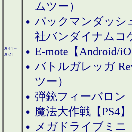
ムツー）
パックマンダッシュ！
社バンダイナムコ
E-mote【Andro
2011～
2021
バトルガレッガ Rev
ツー）
弾銃フィーバロン【
魔法大作戦【PS4
メガドライブミニ