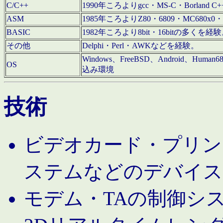
C/C++
1990年ころよりgcc・MS-C・Borland C+
ASM
1985年ころよりZ80・6809・MC680x0・
BASIC
1982年ころより8bit・16bitの多くを
その他
Delphi・Perl・AWKなどを経験。
Windows、FreeBSD、Android、Human
OS
込み環境
技術
ビデオカード・プリンタ
ステムなどのデバイス
モデム・TAの制御シ