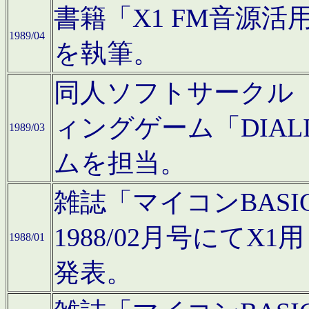
書籍「X1 FM音源
1989/04
を執筆。
同人ソフトサークル「C
ィングゲーム「DIA
1989/03
ムを担当。
雑誌「マイコンBAS
1988/02月号にてX
1988/01
発表。