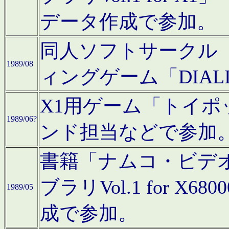
データ作成で参加。
同人ソフトサークル「C
1989/08
ィングゲーム「DIA
X1用ゲーム「トイ
1989/06?
ンド担当などで参加
書籍「ナムコ・ビデ
ブラリVol.1 for 
1989/05
成で参加。