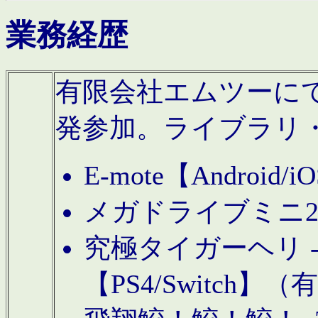
業務経歴
有限会社エムツーにてAn
発参加。ライブラリ
E-mote【Andro
メガドライブミニ
究極タイガーヘリ -TO
【PS4/Switch