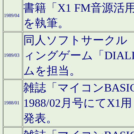
書籍「X1 FM音源
1989/04
を執筆。
同人ソフトサークル「C
ィングゲーム「DIA
1989/03
ムを担当。
雑誌「マイコンBAS
1988/02月号にてX
1988/01
発表。