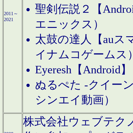
聖剣伝説２【Andr
2011～
2021
エニックス）
太鼓の達人【auス
イナムコゲームス
Eyeresh【And
ぬるぺた -クイーン
シンエイ動画）
株式会社ウェブテクノロジに