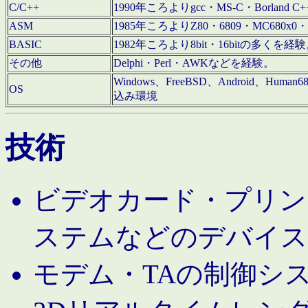
C/C++
1990年ころよりgcc・MS-C・Borland C+
ASM
1985年ころよりZ80・6809・MC680x0・
BASIC
1982年ころより8bit・16bitの多くを
その他
Delphi・Perl・AWKなどを経験。
Windows、FreeBSD、Android、Human
OS
込み環境
技術
ビデオカード・プリンタ
ステムなどのデバイス
モデム・TAの制御シ