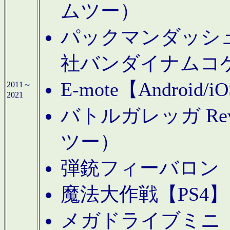
ムツー）
パックマンダッシュ！
社バンダイナムコ
E-mote【Andro
2011～
2021
バトルガレッガ Rev
ツー）
弾銃フィーバロン【
魔法大作戦【PS4
メガドライブミニ