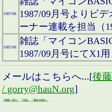
雑誌「マイコンBAS
1987/09月号より
1987/08
ーナー連載を担当（19
雑誌「マイコンBAS
1987/08
1987/09月号にて
メールはこちらへ...[
後藤浩
/ gorry@hauN.org
]
「表紙へ戻る」
「日記」
「過去の紹介」