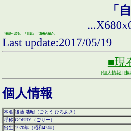
「
...X680x0 
「表紙へ戻る」
「日記」
「過去の紹介」
Last update:2017/05/19
■現
[個人情報]
[趣
個人情報
本名
後藤 浩昭（ごとう ひろあき）
呼称
GORRY（ごりー）
出生
1970年（昭和45年）