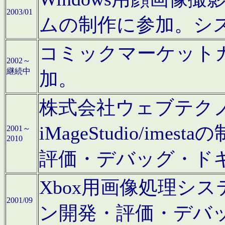
2003/01
ムの制作に参加。シ
コミックマーケット
2002～
継続中
加。
株式会社ウェブテクノロ
iMageStudio/i
2001～
2010
評価・デバッグ・ド
Xbox用画像処理シ
2001/09
ン開発・評価・デバ