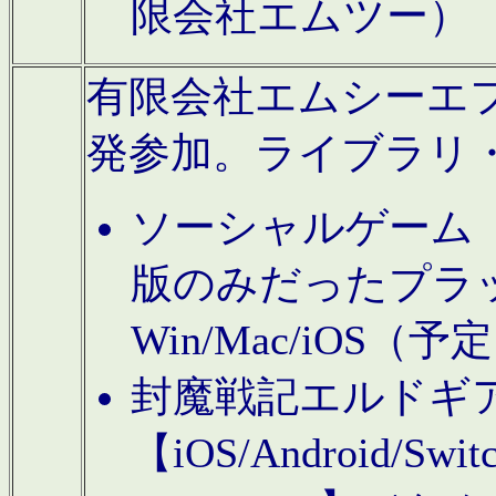
限会社エムツー）
有限会社エムシーエフに
発参加。ライブラリ
ソーシャルゲーム（タ
版のみだったプラ
Win/Mac/iOS（
封魔戦記エルドギ
【iOS/Android/Switc