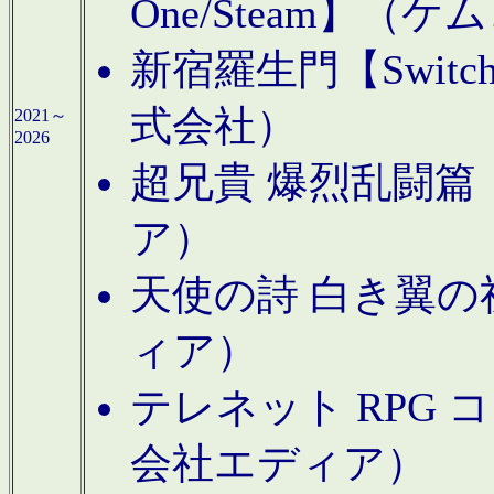
One/Steam】（ケ
新宿羅生門【Swi
式会社）
2021～
2026
超兄貴 爆烈乱闘篇【
ア）
天使の詩 白き翼の祈
ィア）
テレネット RPG 
会社エディア）