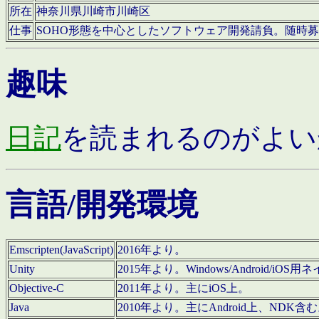
所在
神奈川県川崎市川崎区
仕事
SOHO形態を中心としたソフトウェア開発請負。随時
趣味
日記
を読まれるのがよい
言語/開発環境
Emscripten(JavaScript)
2016年より。
Unity
2015年より。Windows/Android
Objective-C
2011年より。主にiOS上。
Java
2010年より。主にAndroid上、NDK含