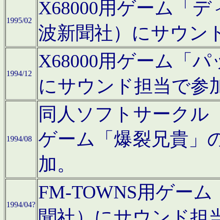
X68000用ゲーム「
1995/02
波新聞社）にサウン
X68000用ゲーム
1994/12
にサウンド担当で参
同人ソフトサークル「CA
ゲーム「爆裂兄貴」
1994/08
加。
FM-TOWNS用ゲ
1994/04?
聞社）にサウンド担