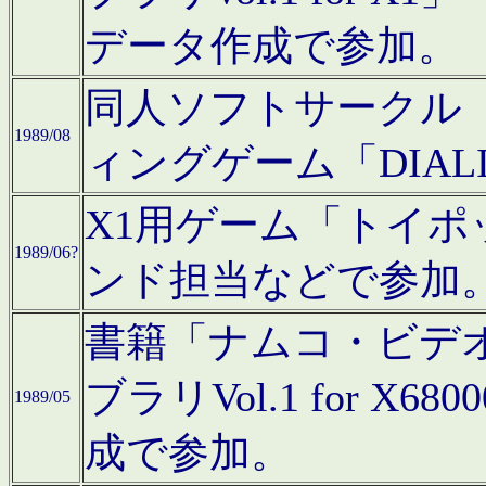
データ作成で参加。
同人ソフトサークル「C
1989/08
ィングゲーム「DIA
X1用ゲーム「トイ
1989/06?
ンド担当などで参加
書籍「ナムコ・ビデ
ブラリVol.1 for 
1989/05
成で参加。