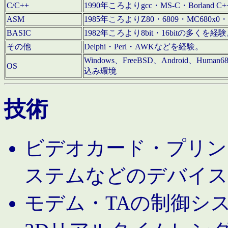
C/C++
1990年ころよりgcc・MS-C・Borland C+
ASM
1985年ころよりZ80・6809・MC680x0・
BASIC
1982年ころより8bit・16bitの多くを
その他
Delphi・Perl・AWKなどを経験。
Windows、FreeBSD、Android、Human
OS
込み環境
技術
ビデオカード・プリンタ
ステムなどのデバイス
モデム・TAの制御シ