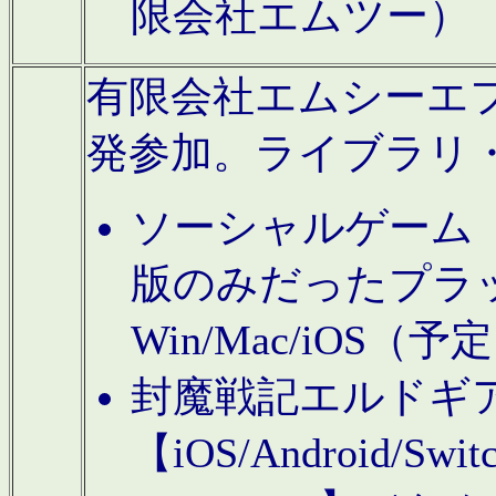
限会社エムツー）
有限会社エムシーエフに
発参加。ライブラリ
ソーシャルゲーム（タ
版のみだったプラ
Win/Mac/iOS（
封魔戦記エルドギ
【iOS/Android/Switc