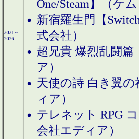
One/Steam】（ケ
新宿羅生門【Swi
式会社）
2021～
2026
超兄貴 爆烈乱闘篇【
ア）
天使の詩 白き翼の祈
ィア）
テレネット RPG 
会社エディア）