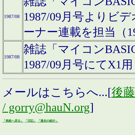
雑誌「マイコンBAS
1987/09月号より
1987/08
ーナー連載を担当（19
雑誌「マイコンBAS
1987/08
1987/09月号にて
メールはこちらへ...[
後藤浩
/ gorry@hauN.org
]
「表紙へ戻る」
「日記」
「過去の紹介」