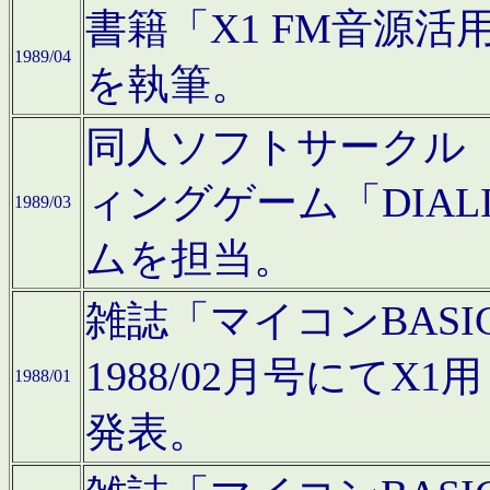
書籍「X1 FM音源
1989/04
を執筆。
同人ソフトサークル「C
ィングゲーム「DIA
1989/03
ムを担当。
雑誌「マイコンBAS
1988/02月号にてX
1988/01
発表。