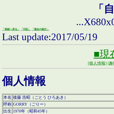
「
...X680x0 
「表紙へ戻る」
「日記」
「過去の紹介」
Last update:2017/05/19
■現
[個人情報]
[趣
個人情報
本名
後藤 浩昭（ごとう ひろあき）
呼称
GORRY（ごりー）
出生
1970年（昭和45年）