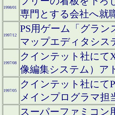
フリーの看板を下ろ
1998/01
専門とする会社へ就
PS用ゲーム「グラン
1997/12
マップエディタシス
クインテット社にてX68
1997/08
像編集システム）ア
クインテット社にて
1997/05
メインプログラマ担
スーパーファミコン