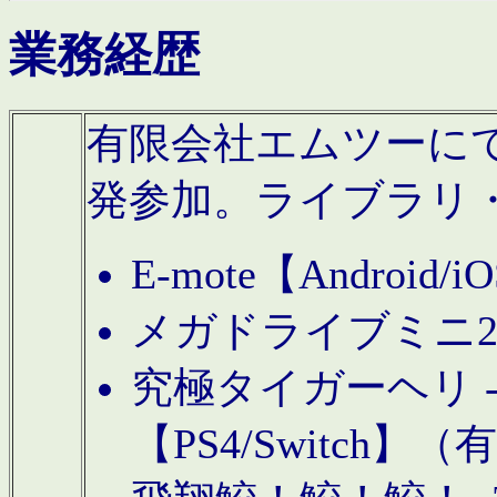
業務経歴
有限会社エムツーにてAn
発参加。ライブラリ
E-mote【Andro
メガドライブミニ
究極タイガーヘリ -TO
【PS4/Switch