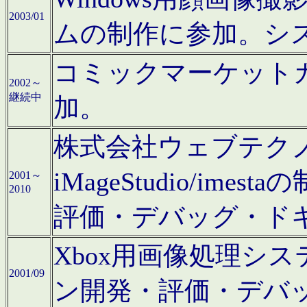
2003/01
ムの制作に参加。シ
コミックマーケット
2002～
継続中
加。
株式会社ウェブテクノロ
iMageStudio/i
2001～
2010
評価・デバッグ・ド
Xbox用画像処理シ
2001/09
ン開発・評価・デバ