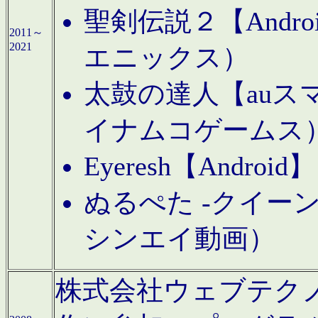
聖剣伝説２【Andr
2011～
2021
エニックス）
太鼓の達人【auス
イナムコゲームス
Eyeresh【And
ぬるぺた -クイーン
シンエイ動画）
株式会社ウェブテクノロジに