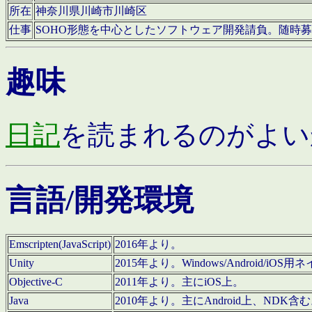
所在
神奈川県川崎市川崎区
仕事
SOHO形態を中心としたソフトウェア開発請負。随時
趣味
日記
を読まれるのがよい
言語/開発環境
Emscripten(JavaScript)
2016年より。
Unity
2015年より。Windows/Android
Objective-C
2011年より。主にiOS上。
Java
2010年より。主にAndroid上、NDK含