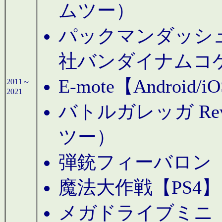
ムツー）
パックマンダッシュ！
社バンダイナムコ
E-mote【Andro
2011～
2021
バトルガレッガ Rev
ツー）
弾銃フィーバロン【
魔法大作戦【PS4
メガドライブミニ