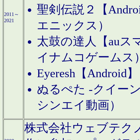
聖剣伝説２【Andr
2011～
2021
エニックス）
太鼓の達人【auス
イナムコゲームス
Eyeresh【And
ぬるぺた -クイーン
シンエイ動画）
株式会社ウェブテクノロジに