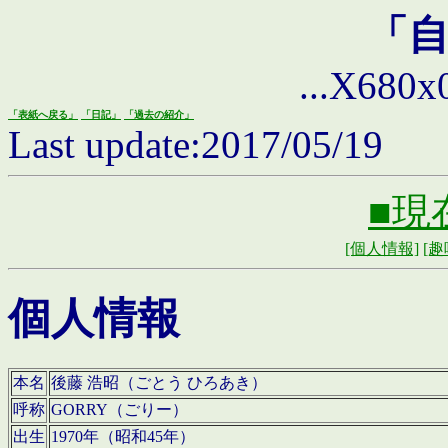
「
...X680x0 
「表紙へ戻る」
「日記」
「過去の紹介」
Last update:2017/05/19
■現
[個人情報]
[趣
個人情報
本名
後藤 浩昭（ごとう ひろあき）
呼称
GORRY（ごりー）
出生
1970年（昭和45年）