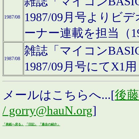
雑誌「マイコンBAS
1987/09月号より
1987/08
ーナー連載を担当（19
雑誌「マイコンBAS
1987/08
1987/09月号にて
メールはこちらへ...[
後藤浩
/ gorry@hauN.org
]
「表紙へ戻る」
「日記」
「過去の紹介」