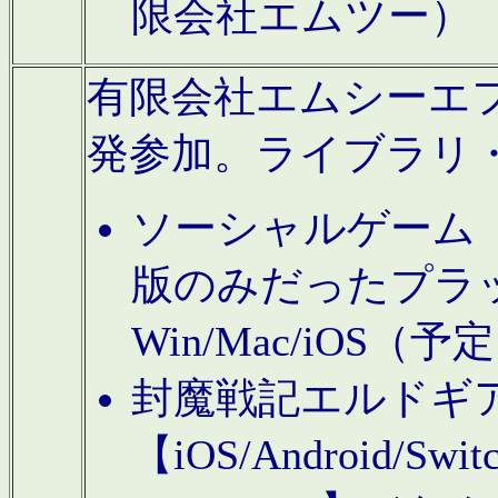
限会社エムツー）
有限会社エムシーエフに
発参加。ライブラリ
ソーシャルゲーム（タ
版のみだったプラ
Win/Mac/iOS（
封魔戦記エルドギ
【iOS/Android/Switc