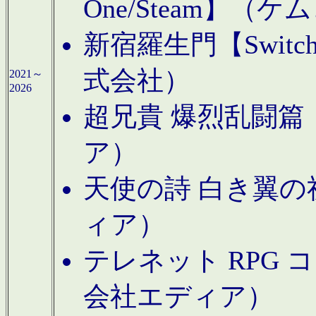
One/Steam】（ケ
新宿羅生門【Swi
式会社）
2021～
2026
超兄貴 爆烈乱闘篇【
ア）
天使の詩 白き翼の祈
ィア）
テレネット RPG 
会社エディア）