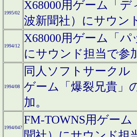
X68000用ゲーム「
1995/02
波新聞社）にサウン
X68000用ゲーム
1994/12
にサウンド担当で参
同人ソフトサークル「CA
ゲーム「爆裂兄貴」
1994/08
加。
FM-TOWNS用ゲ
1994/04?
聞社）にサウンド担