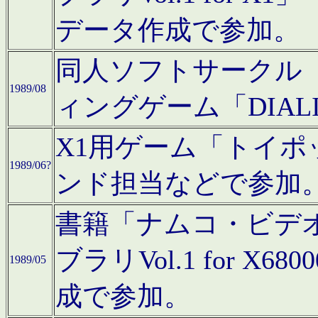
データ作成で参加。
同人ソフトサークル「C
1989/08
ィングゲーム「DIA
X1用ゲーム「トイ
1989/06?
ンド担当などで参加
書籍「ナムコ・ビデ
ブラリVol.1 for 
1989/05
成で参加。