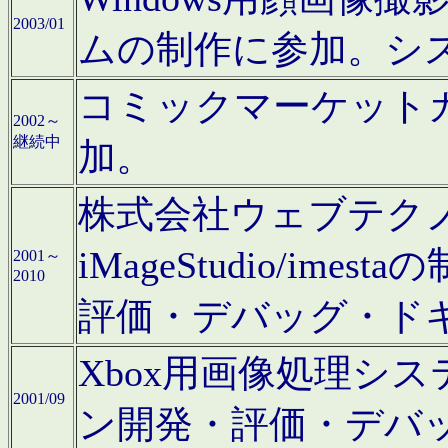
2003/01
ムの制作に参加。シ
コミックマーケット
2002～
継続中
加。
株式会社ウェブテクノロ
iMageStudio/i
2001～
2010
評価・デバッグ・ド
Xbox用画像処理シ
2001/09
ン開発・評価・デバ