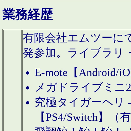
業務経歴
有限会社エムツーにてAn
発参加。ライブラリ
E-mote【Andro
メガドライブミニ
究極タイガーヘリ -TO
【PS4/Switch