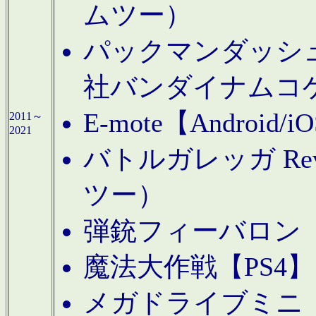
ムツー）
パックマンダッシュ！
社バンダイナムコ
E-mote【Andro
2011～
2021
バトルガレッガ Rev
ツー）
弾銃フィーバロン【
魔法大作戦【PS4
メガドライブミニ