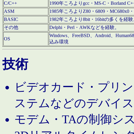
C/C++
1990年ころよりgcc・MS-C・Borland C+
ASM
1985年ころよりZ80・6809・MC680x0・
BASIC
1982年ころより8bit・16bitの多くを
その他
Delphi・Perl・AWKなどを経験。
Windows、FreeBSD、Android、Human
OS
込み環境
技術
ビデオカード・プリンタ
ステムなどのデバイス
モデム・TAの制御シ