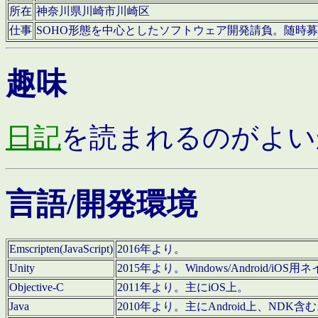
所在
神奈川県川崎市川崎区
仕事
SOHO形態を中心としたソフトウェア開発請負。随時
趣味
日記
を読まれるのがよい
言語/開発環境
Emscripten(JavaScript)
2016年より。
Unity
2015年より。Windows/Android
Objective-C
2011年より。主にiOS上。
Java
2010年より。主にAndroid上、NDK含