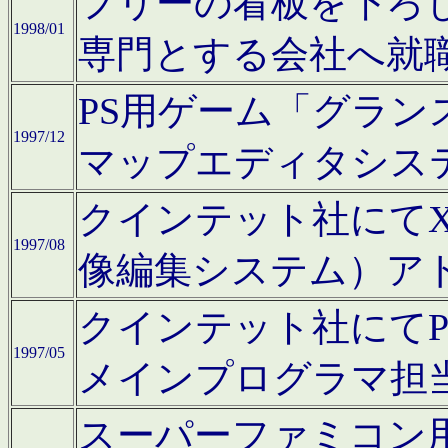
フリーの看板を下ろ
1998/01
専門とする会社へ就
PS用ゲーム「グラン
1997/12
マップエディタシス
クインテット社にてX68
1997/08
像編集システム）ア
クインテット社にて
1997/05
メインプログラマ担
スーパーファミコン