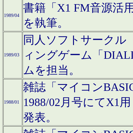
書籍「X1 FM音源
1989/04
を執筆。
同人ソフトサークル「C
ィングゲーム「DIA
1989/03
ムを担当。
雑誌「マイコンBAS
1988/02月号にてX
1988/01
発表。