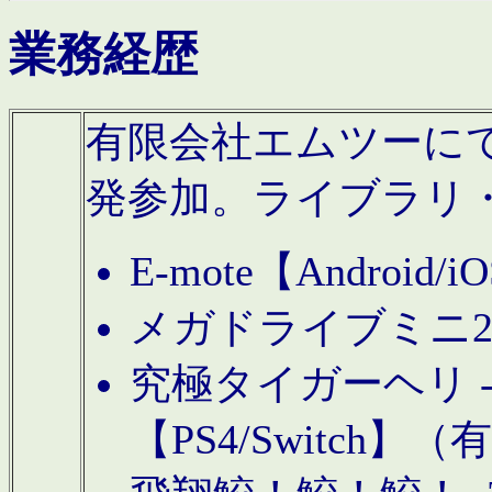
業務経歴
有限会社エムツーにてAn
発参加。ライブラリ
E-mote【Andro
メガドライブミニ
究極タイガーヘリ -TO
【PS4/Switch