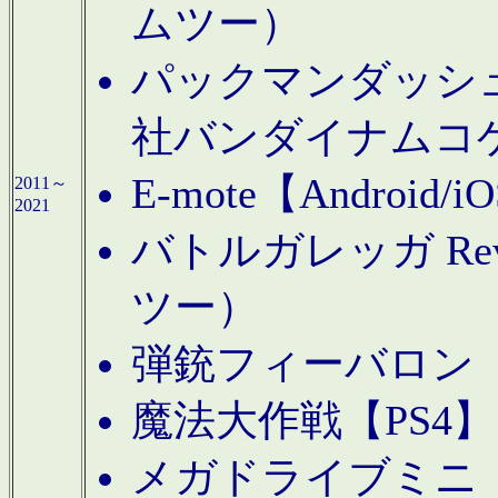
ムツー）
パックマンダッシュ！
社バンダイナムコ
E-mote【Andro
2011～
2021
バトルガレッガ Rev
ツー）
弾銃フィーバロン【
魔法大作戦【PS4
メガドライブミニ