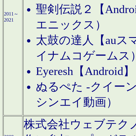
聖剣伝説２【Andr
2011～
2021
エニックス）
太鼓の達人【auス
イナムコゲームス
Eyeresh【And
ぬるぺた -クイーン
シンエイ動画）
株式会社ウェブテクノロジに