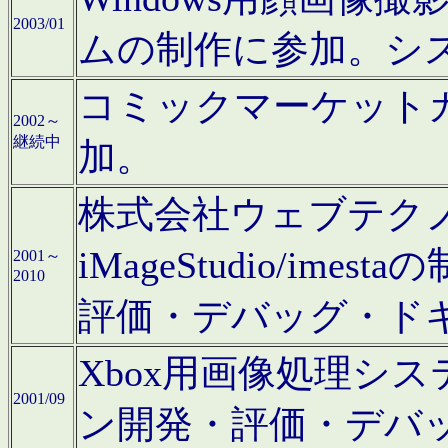
2003/01
ムの制作に参加。シ
コミックマーケット
2002～
継続中
加。
株式会社ウェブテクノロ
iMageStudio/i
2001～
2010
評価・デバッグ・ド
Xbox用画像処理シ
2001/09
ン開発・評価・デバ