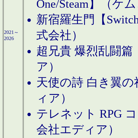
One/Steam】（ケ
新宿羅生門【Swi
式会社）
2021～
2026
超兄貴 爆烈乱闘篇【
ア）
天使の詩 白き翼の祈
ィア）
テレネット RPG 
会社エディア）