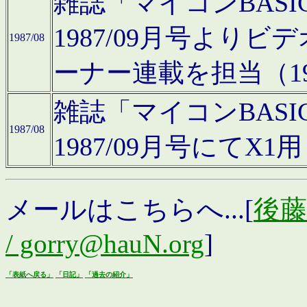
雑誌「マイコンBAS
1987/09月号より
1987/08
ーナー連載を担当（19
雑誌「マイコンBAS
1987/08
1987/09月号にて
メールはこちらへ...[
後藤浩
/ gorry@hauN.org
]
「表紙へ戻る」
「日記」
「過去の紹介」