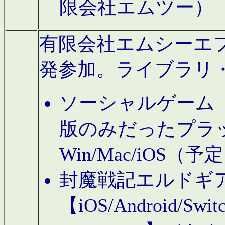
限会社エムツー）
有限会社エムシーエフに
発参加。ライブラリ
ソーシャルゲーム（タ
版のみだったプラ
Win/Mac/iOS（
封魔戦記エルドギ
【iOS/Android/Switc