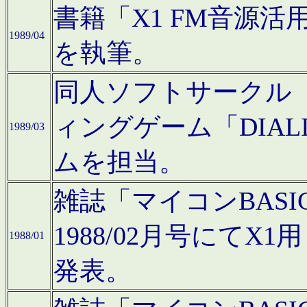
書籍「X1 FM音源
1989/04
を執筆。
同人ソフトサークル「C
ィングゲーム「DIA
1989/03
ムを担当。
雑誌「マイコンBAS
1988/02月号にてX
1988/01
発表。