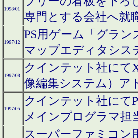
フリーの看板を下ろ
1998/01
専門とする会社へ就
PS用ゲーム「グラン
1997/12
マップエディタシス
クインテット社にてX68
1997/08
像編集システム）ア
クインテット社にて
1997/05
メインプログラマ担
スーパーファミコン