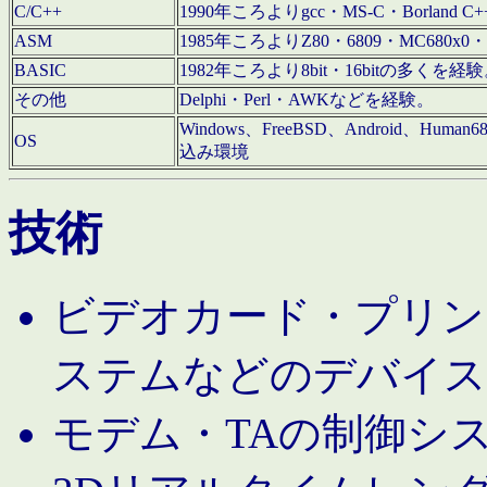
C/C++
1990年ころよりgcc・MS-C・Borland C+
ASM
1985年ころよりZ80・6809・MC680x0・
BASIC
1982年ころより8bit・16bitの多くを
その他
Delphi・Perl・AWKなどを経験。
Windows、FreeBSD、Android、Human
OS
込み環境
技術
ビデオカード・プリンタ
ステムなどのデバイス
モデム・TAの制御シ