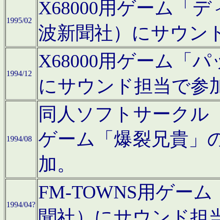
X68000用ゲーム「
1995/02
波新聞社）にサウン
X68000用ゲーム
1994/12
にサウンド担当で参
同人ソフトサークル「CA
ゲーム「爆裂兄貴」
1994/08
加。
FM-TOWNS用ゲ
1994/04?
聞社）にサウンド担