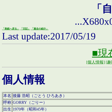
「
...X680x0 
「表紙へ戻る」
「日記」
「過去の紹介」
Last update:2017/05/19
■現
[個人情報]
[趣
個人情報
本名
後藤 浩昭（ごとう ひろあき）
呼称
GORRY（ごりー）
出生
1970年（昭和45年）