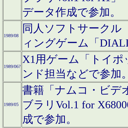
データ作成で参加。
同人ソフトサークル「C
1989/08
ィングゲーム「DIA
X1用ゲーム「トイ
1989/06?
ンド担当などで参加
書籍「ナムコ・ビデ
ブラリVol.1 for 
1989/05
成で参加。