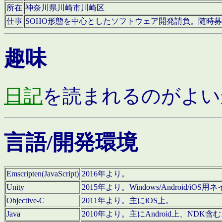
所在
神奈川県川崎市川崎区
仕事
SOHO形態を中心としたソフトウェア開発請負。随時
趣味
日記
を読まれるのがよい
言語/開発環境
Emscripten(JavaScript)
2016年より。
Unity
2015年より。Windows/Android
Objective-C
2011年より。主にiOS上。
Java
2010年より。主にAndroid上、NDK含