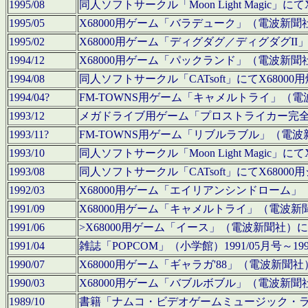
1995/08
同人ソフトサークル「Moon Light Magi
1995/05
X68000用ゲーム「バラデューク」（電波新
1995/02
X68000用ゲーム「ディグダグ／ディグダグI
1994/12
X68000用ゲーム「パックランド」（電波新
1994/08
同人ソフトサークル「CATsoft」にてX68
1994/04?
FM-TOWNS用ゲーム「キャメルトライ」（
1993/12
メガドライブ用ゲーム「プロストライカー完
1993/11?
FM-TOWNS用ゲーム「リブルラブル」（電
1993/10
同人ソフトサークル「Moon Light Magi
1993/08
同人ソフトサークル「CATsoft」にてX68
1992/03
X68000用ゲーム「エイリアンシンドローム
1991/09
X68000用ゲーム「キャメルトライ」（電波
1991/06
>X68000用ゲーム「イース」（電波新聞社
1991/04
雑誌「POPCOM」（小学館）1991/05月
1990/07
X68000用ゲーム「ギャラガ'88」（電波新
1990/03
X68000用ゲーム「バブルボブル」（電波新
1989/10
書籍「ナムコ・ビデオゲームミュージック・ライブ