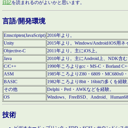
日記
を読まれるのがよいかと思います。
言語/開発環境
Emscripten(JavaScript)
2016年より。
Unity
2015年より。Windows/Android
Objective-C
2011年より。主にiOS上。
Java
2010年より。主にAndroid上、NDK含
C/C++
1990年ころよりgcc・MS-C・Borland C+
ASM
1985年ころよりZ80・6809・MC680x0・
BASIC
1982年ころより8bit・16bitの多くを
その他
Delphi・Perl・AWKなどを経験。
OS
Windows、FreeBSD、Android、Human
技術
ビデオカード・プリンタ・FDD・SCSI・サウンドシ