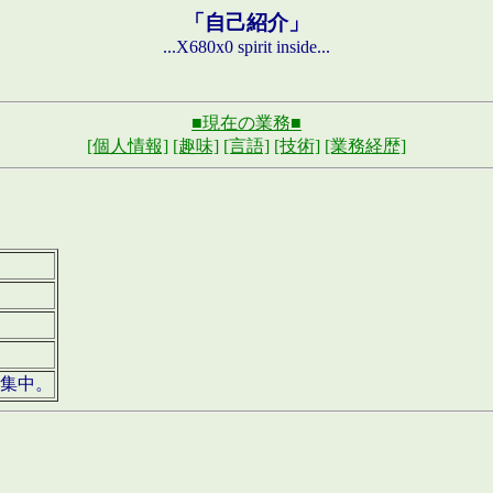
「自己紹介」
...X680x0 spirit inside...
■現在の業務■
[個人情報]
[趣味]
[言語]
[技術]
[業務経歴]
募集中。