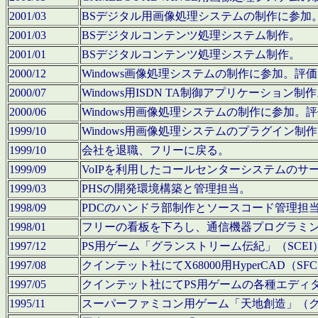
2001/03
BSデジタル用画像処理システムの制作に参加
2001/03
BSデジタルコンテンツ処理システム制作。
2001/01
BSデジタルコンテンツ処理システム制作。
2000/12
Windows画像処理システムの制作に参加。
2000/07
Windows用ISDN TA制御アプリケーション制
2000/06
Windows用画像処理システムの制作に参加
1999/10
Windows用画像処理システムのプラグイン制
1999/10
会社を退職、フリーに戻る。
1999/09
VoIPを利用したコールセンターシステムのサ
1999/03
PHSの開発環境構築と管理担当。
1998/09
PDCのハンドラ部制作とソースコード管理担
1998/01
フリーの看板を下ろし、通信機器プログラミ
1997/12
PS用ゲーム「グランストリーム伝紀」（SCE
1997/08
クインテット社にてX68000用HyperCAD
1997/05
クインテット社にてPS用ゲームの各種エディ
1995/11
スーパーファミコン用ゲーム「天地創造」（