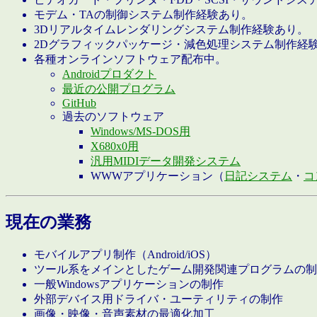
モデム・TAの制御システム制作経験あり。
3Dリアルタイムレンダリングシステム制作経験あり。
2Dグラフィックパッケージ・減色処理システム制作経
各種オンラインソフトウェア配布中。
Androidプロダクト
最近の公開プログラム
GitHub
過去のソフトウェア
Windows/MS-DOS用
X680x0用
汎用MIDIデータ開発システム
WWWアプリケーション（
日記システム
・
コ
現在の業務
モバイルアプリ制作（Android/iOS）
ツール系をメインとしたゲーム開発関連プログラムの制
一般Windowsアプリケーションの制作
外部デバイス用ドライバ・ユーティリティの制作
画像・映像・音声素材の最適化加工