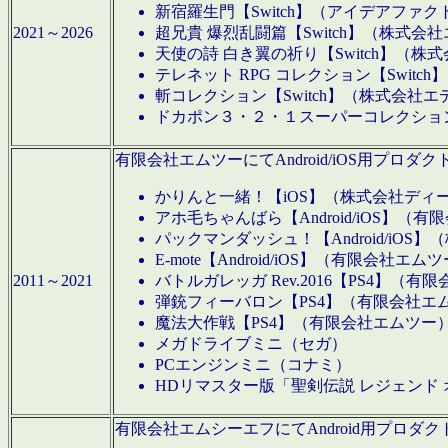
新宿羅生門【Switch】（アイデアファ
2021～2026
超兄貴 爆烈乱闘篇【Switch】（株式会
天使の詩 白き翼の祈り【Switch】（株
テレネット RPG コレクション【Switc
斬コレクション【Switch】（株式会社エ
ドカポン３・２・１スーパーコレクション！
有限会社エムツーにてAndroid/iOS用プ
かりんと一緒！【iOS】（株式会社ディ
アホ毛ちゃんばら【Android/iOS】（
パックマンダッシュ！【Android/iO
E-mote【Android/iOS】（有限会社エム
2011～2021
バトルガレッガ Rev.2016【PS4】（
弾銃フィーバロン【PS4】（有限会社エ
魔法大作戦【PS4】（有限会社エムツー
メガドライブミニ（セガ）
PCエンジンミニ（コナミ）
HDリマスター版「聖剣伝説 レジェンド
有限会社エムシーエフにてAndroid用プロ