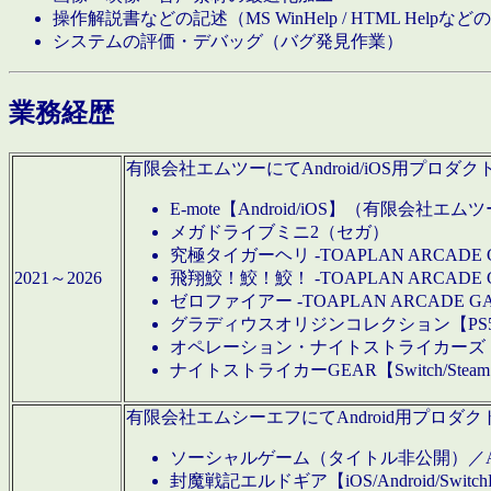
操作解説書などの記述（MS WinHelp / HTML Help
システムの評価・デバッグ（バグ発見作業）
業務経歴
有限会社エムツーにてAndroid/iOS用プ
E-mote【Android/iOS】（有限会社エム
メガドライブミニ2（セガ）
究極タイガーヘリ -TOAPLAN ARCADE 
2021～2026
飛翔鮫！鮫！鮫！ -TOAPLAN ARCADE 
ゼロファイアー -TOAPLAN ARCADE G
グラディウスオリジンコレクション【PS5/Switch
オペレーション・ナイトストライカーズ【Swi
ナイトストライカーGEAR【Switch/St
有限会社エムシーエフにてAndroid用プロ
ソーシャルゲーム（タイトル非公開）／And
封魔戦記エルドギア【iOS/Android/SwitchPS5