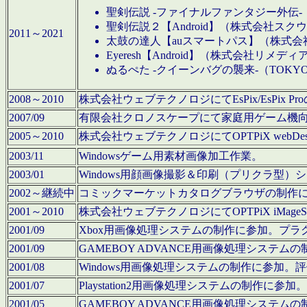
聖剣伝説 -ファイナルファンタジー外伝-
聖剣伝説２【Android】（株式会社ス
2011～2021
太鼓の達人【auスマートパス】（株式
Eyeresh【Android】（株式会社リメディ
ぬるぺた -クイーンバグの襲来-（TOKY
2008～2010
株式会社ウェブテクノロジにてEsPix/EsPi
2007/09
有限会社クロノスケープにて家庭用ゲーム機
2005～2010
株式会社ウェブテクノロジにてOPTPiX webD
2003/11
Windowsゲーム用素材画像加工作業。
2003/01
Windows用顔画像撮影＆印刷（プリクラ型
2002～継続中
コミックマーケットカタログブラウザの制作
2001～2010
株式会社ウェブテクノロジにてOPTPiX iMag
2001/09
Xbox用画像処理システムの制作に参加。プ
2001/09
GAMEBOY ADVANCE用画像処理シス
2001/08
Windows用画像処理システムの制作に参加
2001/07
Playstation2用画像処理システムの制作
2001/05
GAMEBOY ADVANCE用画像処理シス