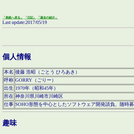
「表紙へ戻る」
「日記」
「過去の紹介」
Last update:2017/05/19
個人情報
本名
後藤 浩昭（ごとう ひろあき）
呼称
GORRY（ごりー）
出生
1970年（昭和45年）
所在
神奈川県川崎市川崎区
仕事
SOHO形態を中心としたソフトウェア開発請負。随時
趣味