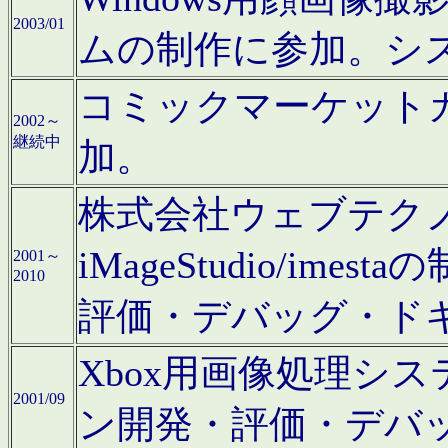
2003/01
ムの制作に参加。シ
コミックマーケット
2002～
継続中
加。
株式会社ウェブテクノロ
iMageStudio/i
2001～
2010
評価・デバッグ・ド
Xbox用画像処理シ
2001/09
ン開発・評価・デバ