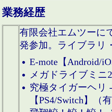
業務経歴
有限会社エムツーにてAn
発参加。ライブラリ
E-mote【Andro
メガドライブミニ
究極タイガーヘリ -TO
【PS4/Switch