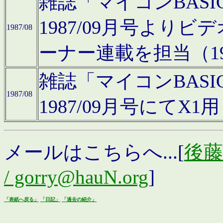
雑誌「マイコンBAS
1987/09月号より
1987/08
ーナー連載を担当（19
雑誌「マイコンBAS
1987/08
1987/09月号にて
メールはこちらへ...[
後藤浩
/ gorry@hauN.org
]
「表紙へ戻る」
「日記」
「過去の紹介」