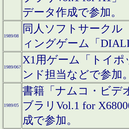
データ作成で参加。
同人ソフトサークル「C
1989/08
ィングゲーム「DIA
X1用ゲーム「トイ
1989/06?
ンド担当などで参加
書籍「ナムコ・ビデ
ブラリVol.1 for 
1989/05
成で参加。