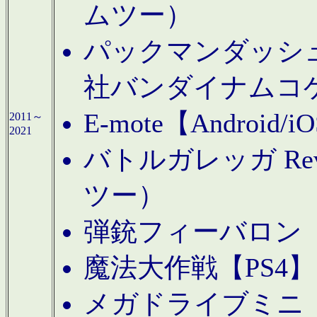
ムツー）
パックマンダッシュ！
社バンダイナムコ
E-mote【Andro
2011～
2021
バトルガレッガ Rev
ツー）
弾銃フィーバロン【
魔法大作戦【PS4
メガドライブミニ