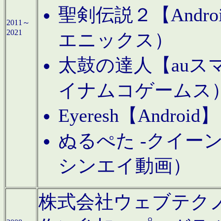
聖剣伝説２【Andr
2011～
2021
エニックス）
太鼓の達人【auス
イナムコゲームス
Eyeresh【And
ぬるぺた -クイーン
シンエイ動画）
株式会社ウェブテクノロジに