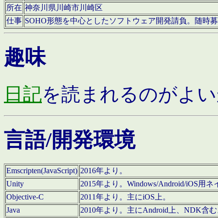
所在
神奈川県川崎市川崎区
仕事
SOHO形態を中心としたソフトウェア開発請負。随時
趣味
日記
を読まれるのがよい
言語/開発環境
Emscripten(JavaScript)
2016年より。
Unity
2015年より。Windows/Android
Objective-C
2011年より。主にiOS上。
Java
2010年より。主にAndroid上、NDK含