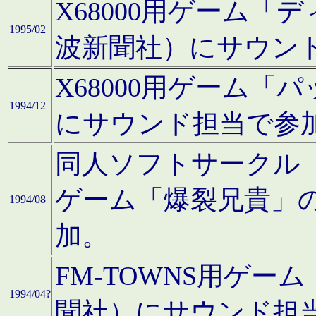
X68000用ゲーム「
1995/02
波新聞社）にサウン
X68000用ゲーム
1994/12
にサウンド担当で参
同人ソフトサークル「CA
ゲーム「爆裂兄貴」
1994/08
加。
FM-TOWNS用ゲ
1994/04?
聞社）にサウンド担