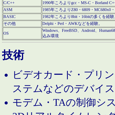
C/C++
1990年ころよりgcc・MS-C・Borland C+
ASM
1985年ころよりZ80・6809・MC680x0・
BASIC
1982年ころより8bit・16bitの多くを
その他
Delphi・Perl・AWKなどを経験。
Windows、FreeBSD、Android、Human
OS
込み環境
技術
ビデオカード・プリンタ
ステムなどのデバイス
モデム・TAの制御シ