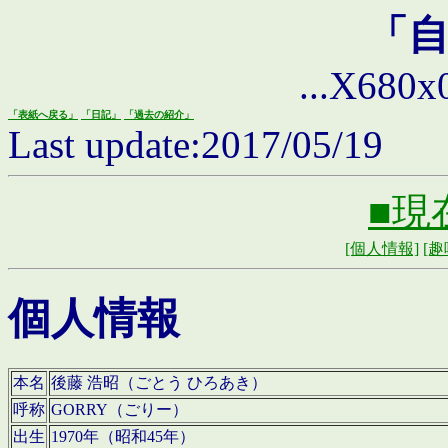
「
...X680x0 
「表紙へ戻る」
「日記」
「過去の紹介」
Last update:2017/05/19
■現
[個人情報]
[趣
個人情報
本名
後藤 浩昭（ごとう ひろあき）
呼称
GORRY（ごりー）
出生
1970年（昭和45年）