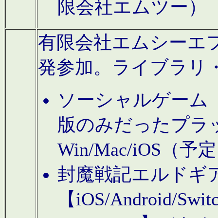
限会社エムツー）
有限会社エムシーエフに
発参加。ライブラリ
ソーシャルゲーム（タ
版のみだったプラ
Win/Mac/iOS（
封魔戦記エルドギ
【iOS/Android/Switc