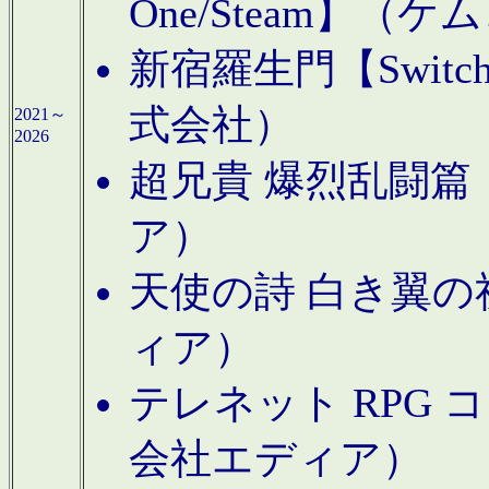
One/Steam】（ケ
新宿羅生門【Swi
式会社）
2021～
2026
超兄貴 爆烈乱闘篇【
ア）
天使の詩 白き翼の祈
ィア）
テレネット RPG 
会社エディア）