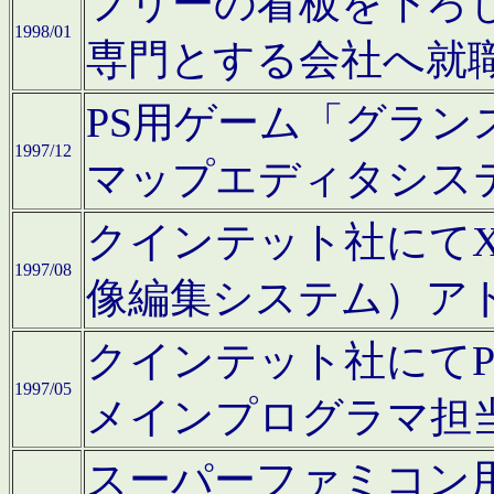
フリーの看板を下ろ
1998/01
専門とする会社へ就
PS用ゲーム「グラン
1997/12
マップエディタシス
クインテット社にてX68
1997/08
像編集システム）ア
クインテット社にて
1997/05
メインプログラマ担
スーパーファミコン