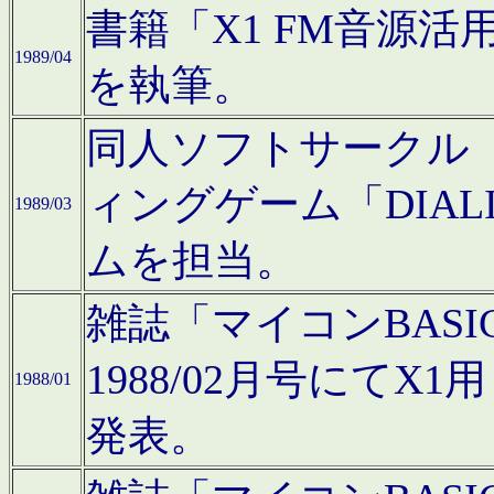
書籍「X1 FM音源
1989/04
を執筆。
同人ソフトサークル「C
ィングゲーム「DIA
1989/03
ムを担当。
雑誌「マイコンBAS
1988/02月号にてX
1988/01
発表。