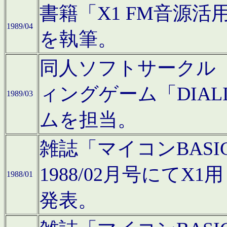
書籍「X1 FM音源
1989/04
を執筆。
同人ソフトサークル「C
ィングゲーム「DIA
1989/03
ムを担当。
雑誌「マイコンBAS
1988/02月号にてX
1988/01
発表。