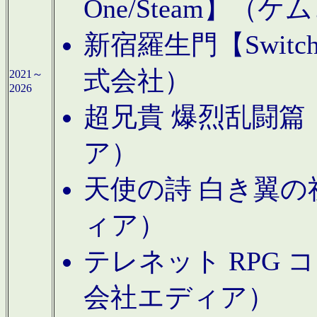
One/Steam】（ケ
新宿羅生門【Swi
式会社）
2021～
2026
超兄貴 爆烈乱闘篇【
ア）
天使の詩 白き翼の祈
ィア）
テレネット RPG 
会社エディア）