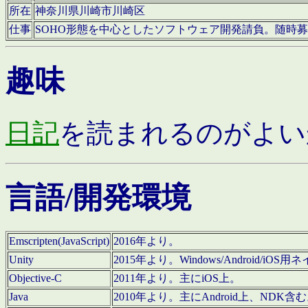
所在
神奈川県川崎市川崎区
仕事
SOHO形態を中心としたソフトウェア開発請負。随時
趣味
日記
を読まれるのがよい
言語/開発環境
Emscripten(JavaScript)
2016年より。
Unity
2015年より。Windows/Android
Objective-C
2011年より。主にiOS上。
Java
2010年より。主にAndroid上、NDK含