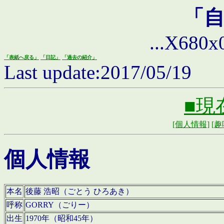
「
...X680x0 
「表紙へ戻る」
「日記」
「過去の紹介」
Last update:2017/05/19
■現
[個人情報]
[趣
個人情報
本名
後藤 浩昭（ごとう ひろあき）
呼称
GORRY（ごりー）
出生
1970年（昭和45年）