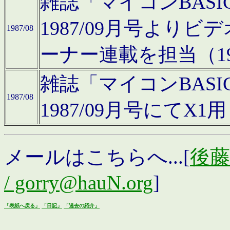
雑誌「マイコンBAS
1987/09月号より
1987/08
ーナー連載を担当（19
雑誌「マイコンBAS
1987/08
1987/09月号にて
メールはこちらへ...[
後藤浩
/ gorry@hauN.org
]
「表紙へ戻る」
「日記」
「過去の紹介」