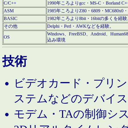
C/C++
1990年ころよりgcc・MS-C・Borland C+
ASM
1985年ころよりZ80・6809・MC680x0・
BASIC
1982年ころより8bit・16bitの多くを
その他
Delphi・Perl・AWKなどを経験。
Windows、FreeBSD、Android、Human
OS
込み環境
技術
ビデオカード・プリンタ
ステムなどのデバイス
モデム・TAの制御シ