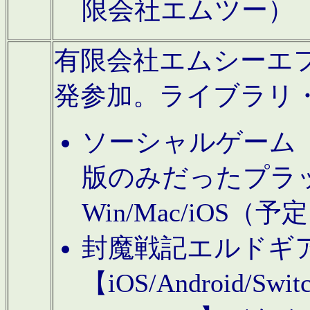
限会社エムツー）
有限会社エムシーエフに
発参加。ライブラリ
ソーシャルゲーム（タ
版のみだったプラ
Win/Mac/iOS（
封魔戦記エルドギ
【iOS/Android/Switc