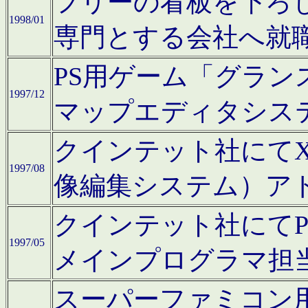
フリーの看板を下ろ
1998/01
専門とする会社へ就
PS用ゲーム「グラン
1997/12
マップエディタシス
クインテット社にてX68
1997/08
像編集システム）ア
クインテット社にて
1997/05
メインプログラマ担
スーパーファミコン