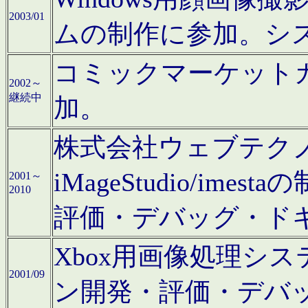
2003/01
ムの制作に参加。シ
コミックマーケット
2002～
継続中
加。
株式会社ウェブテクノロ
iMageStudio/i
2001～
2010
評価・デバッグ・ド
Xbox用画像処理シ
2001/09
ン開発・評価・デバ