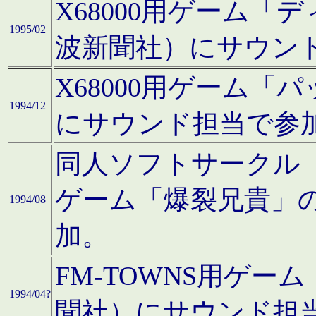
X68000用ゲーム「
1995/02
波新聞社）にサウン
X68000用ゲーム
1994/12
にサウンド担当で参
同人ソフトサークル「CA
ゲーム「爆裂兄貴」
1994/08
加。
FM-TOWNS用ゲ
1994/04?
聞社）にサウンド担