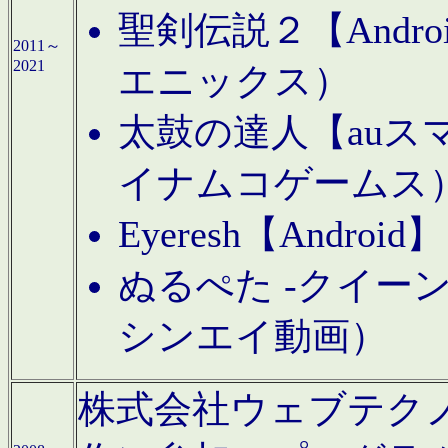
聖剣伝説２【Andr
2011～
2021
エニックス）
太鼓の達人【auス
イナムコゲームス
Eyeresh【And
ぬるぺた -クイーン
シンエイ動画）
株式会社ウェブテクノロジに