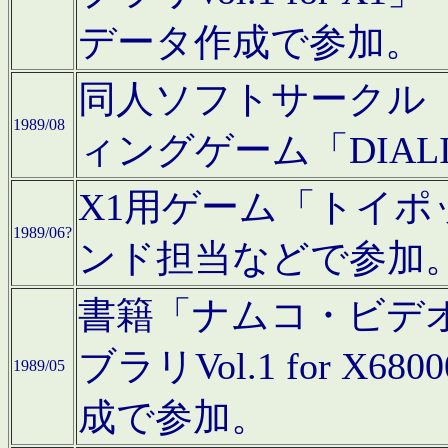
データ作成で参加。
同人ソフトサークル「C
1989/08
ィングゲーム「DIA
X1用ゲーム「トイ
1989/06?
ンド担当などで参加
書籍「ナムコ・ビデ
ブラリVol.1 for 
1989/05
成で参加。