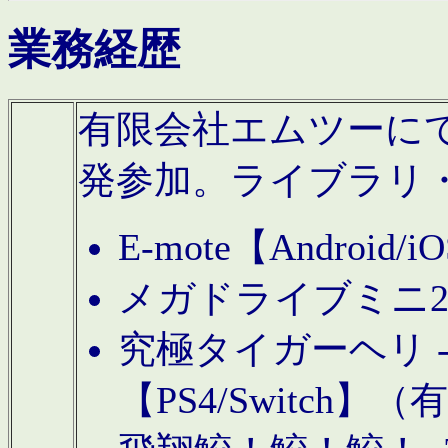
業務経歴
有限会社エムツーにてAn
発参加。ライブラリ
E-mote【Andro
メガドライブミニ
究極タイガーヘリ -TO
【PS4/Switch