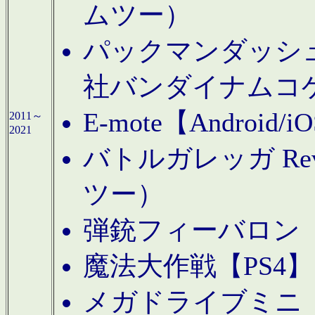
ムツー）
パックマンダッシュ！
社バンダイナムコ
E-mote【Andro
2011～
2021
バトルガレッガ Rev
ツー）
弾銃フィーバロン【
魔法大作戦【PS4
メガドライブミニ