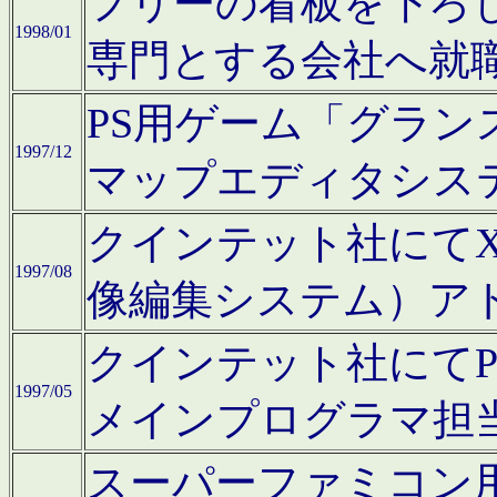
フリーの看板を下ろ
1998/01
専門とする会社へ就
PS用ゲーム「グラン
1997/12
マップエディタシス
クインテット社にてX68
1997/08
像編集システム）ア
クインテット社にて
1997/05
メインプログラマ担
スーパーファミコン