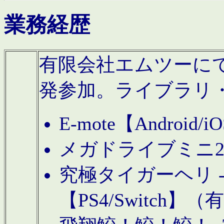
業務経歴
有限会社エムツーにてAn
発参加。ライブラリ
E-mote【Andro
メガドライブミニ
究極タイガーヘリ -TO
【PS4/Switch