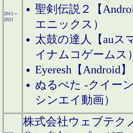
聖剣伝説２【Andr
2011～
2021
エニックス）
太鼓の達人【auス
イナムコゲームス
Eyeresh【And
ぬるぺた -クイーン
シンエイ動画）
株式会社ウェブテクノロジに