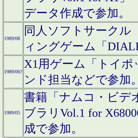
データ作成で参加。
同人ソフトサークル「C
1989/08
ィングゲーム「DIA
X1用ゲーム「トイ
1989/06?
ンド担当などで参加
書籍「ナムコ・ビデ
ブラリVol.1 for 
1989/05
成で参加。