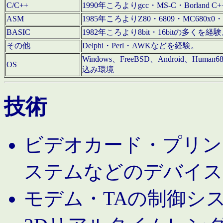
C/C++
1990年ころよりgcc・MS-C・Borland C+
ASM
1985年ころよりZ80・6809・MC680x0・
BASIC
1982年ころより8bit・16bitの多くを
その他
Delphi・Perl・AWKなどを経験。
Windows、FreeBSD、Android、Human
OS
込み環境
技術
ビデオカード・プリンタ
ステムなどのデバイス
モデム・TAの制御シ