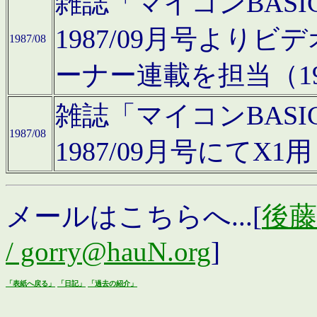
雑誌「マイコンBAS
1987/09月号より
1987/08
ーナー連載を担当（19
雑誌「マイコンBAS
1987/08
1987/09月号にて
メールはこちらへ...[
後藤浩
/ gorry@hauN.org
]
「表紙へ戻る」
「日記」
「過去の紹介」