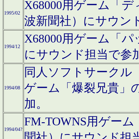
X68000用ゲーム「
1995/02
波新聞社）にサウン
X68000用ゲーム
1994/12
にサウンド担当で参
同人ソフトサークル「CA
ゲーム「爆裂兄貴」
1994/08
加。
FM-TOWNS用ゲ
1994/04?
聞社）にサウンド担