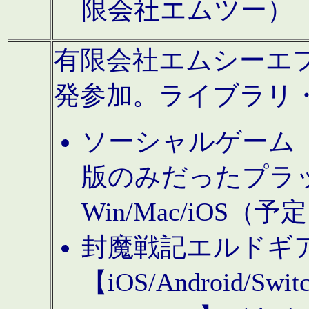
限会社エムツー）
有限会社エムシーエフに
発参加。ライブラリ
ソーシャルゲーム（タ
版のみだったプラ
Win/Mac/iOS（
封魔戦記エルドギ
【iOS/Android/Switc