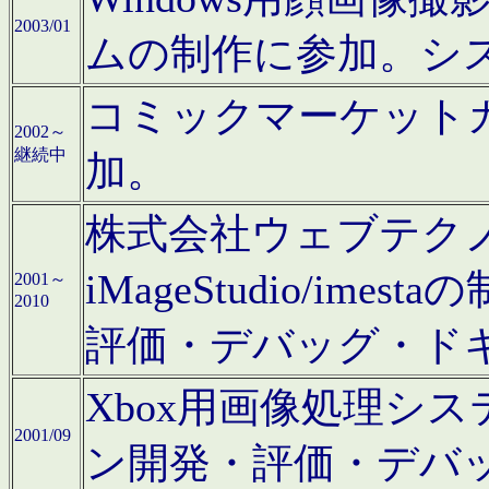
2003/01
ムの制作に参加。シ
コミックマーケット
2002～
継続中
加。
株式会社ウェブテクノロ
iMageStudio/i
2001～
2010
評価・デバッグ・ド
Xbox用画像処理シ
2001/09
ン開発・評価・デバ