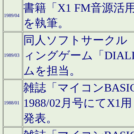
書籍「X1 FM音源
1989/04
を執筆。
同人ソフトサークル「C
ィングゲーム「DIA
1989/03
ムを担当。
雑誌「マイコンBAS
1988/02月号にてX
1988/01
発表。