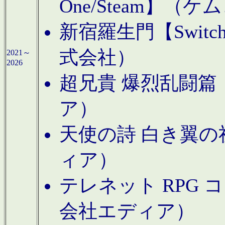
One/Steam】（ケ
新宿羅生門【Swi
式会社）
2021～
2026
超兄貴 爆烈乱闘篇【
ア）
天使の詩 白き翼の祈
ィア）
テレネット RPG 
会社エディア）