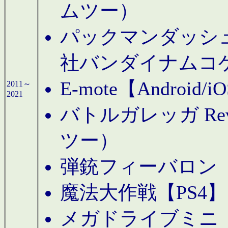
ムツー）
パックマンダッシュ！
社バンダイナムコ
E-mote【Andro
2011～
2021
バトルガレッガ Rev
ツー）
弾銃フィーバロン【
魔法大作戦【PS4
メガドライブミニ