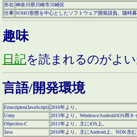
所在
神奈川県川崎市川崎区
仕事
SOHO形態を中心としたソフトウェア開発請負。随時
趣味
日記
を読まれるのがよい
言語/開発環境
Emscripten(JavaScript)
2016年より。
Unity
2015年より。Windows/Android
Objective-C
2011年より。主にiOS上。
Java
2010年より。主にAndroid上、NDK含