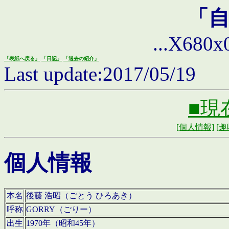
「
...X680x0 
「表紙へ戻る」
「日記」
「過去の紹介」
Last update:2017/05/19
■現
[個人情報]
[趣
個人情報
本名
後藤 浩昭（ごとう ひろあき）
呼称
GORRY（ごりー）
出生
1970年（昭和45年）