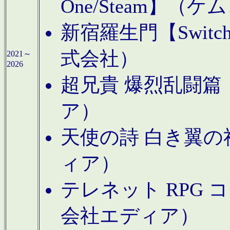
One/Steam】（ケ
新宿羅生門【Swi
式会社）
2021～
2026
超兄貴 爆烈乱闘篇【
ア）
天使の詩 白き翼の祈
ィア）
テレネット RPG 
会社エディア）