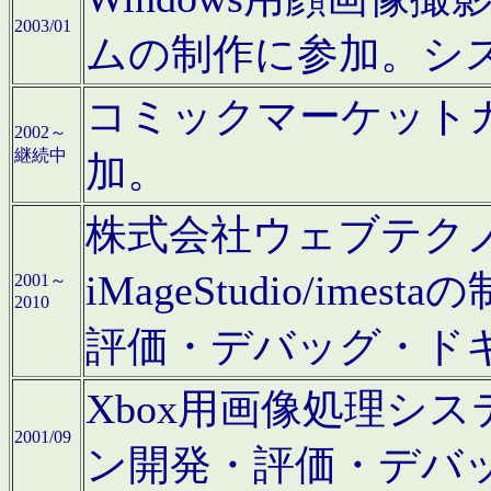
2003/01
ムの制作に参加。シ
コミックマーケット
2002～
継続中
加。
株式会社ウェブテクノロ
iMageStudio/i
2001～
2010
評価・デバッグ・ド
Xbox用画像処理シ
2001/09
ン開発・評価・デバ