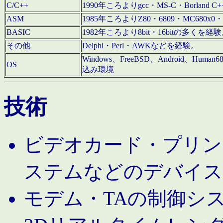
C/C++
1990年ころよりgcc・MS-C・Borland C+
ASM
1985年ころよりZ80・6809・MC680x0・
BASIC
1982年ころより8bit・16bitの多くを
その他
Delphi・Perl・AWKなどを経験。
Windows、FreeBSD、Android、Human
OS
込み環境
技術
ビデオカード・プリンタ
ステムなどのデバイス
モデム・TAの制御シ