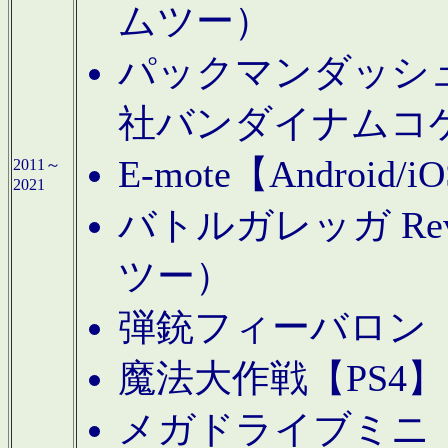
ムツー）
パックマンダッシュ！
社バンダイナムコ
E-mote【Andro
2011～
2021
バトルガレッガ Rev
ツー）
弾銃フィーバロン【
魔法大作戦【PS4
メガドライブミニ