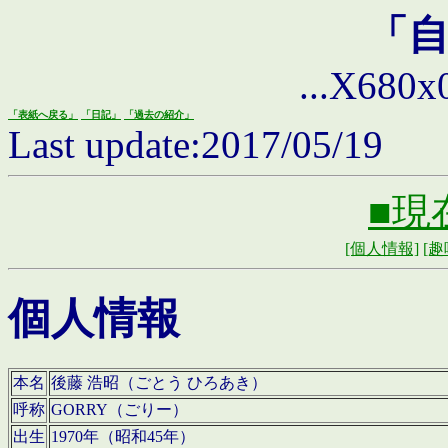
「
...X680x0 
「表紙へ戻る」
「日記」
「過去の紹介」
Last update:2017/05/19
■現
[個人情報]
[趣
個人情報
本名
後藤 浩昭（ごとう ひろあき）
呼称
GORRY（ごりー）
出生
1970年（昭和45年）