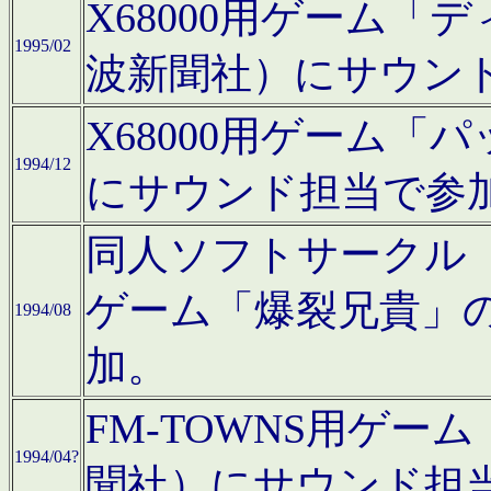
X68000用ゲーム「
1995/02
波新聞社）にサウン
X68000用ゲーム
1994/12
にサウンド担当で参
同人ソフトサークル「CA
ゲーム「爆裂兄貴」
1994/08
加。
FM-TOWNS用ゲ
1994/04?
聞社）にサウンド担