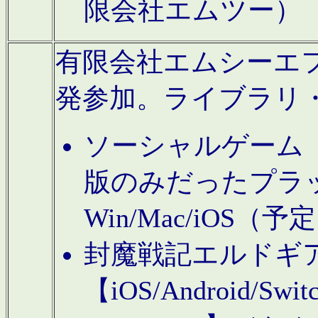
限会社エムツー）
有限会社エムシーエフに
発参加。ライブラリ
ソーシャルゲーム（タ
版のみだったプラ
Win/Mac/iOS（
封魔戦記エルドギ
【iOS/Android/Switc