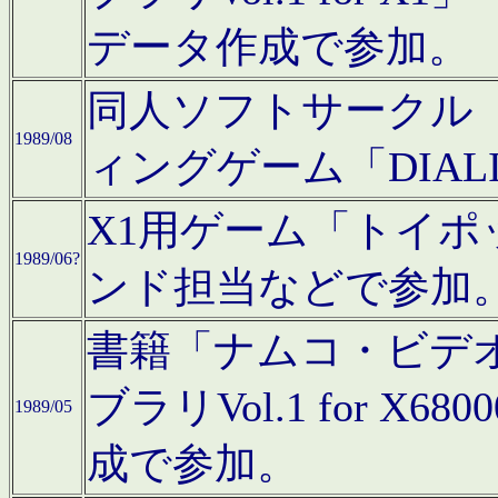
データ作成で参加。
同人ソフトサークル「C
1989/08
ィングゲーム「DIA
X1用ゲーム「トイ
1989/06?
ンド担当などで参加
書籍「ナムコ・ビデ
ブラリVol.1 for 
1989/05
成で参加。