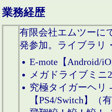
業務経歴
有限会社エムツーにてAn
発参加。ライブラリ
E-mote【Andro
メガドライブミニ
究極タイガーヘリ -TO
【PS4/Switch