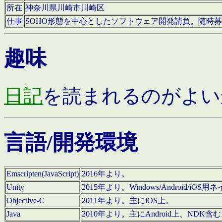
所在
神奈川県川崎市川崎区
仕事
SOHO形態を中心としたソフトウェア開発請負。随時
趣味
日記
を読まれるのがよい
言語/開発環境
Emscripten(JavaScript)
2016年より。
Unity
2015年より。Windows/Android
Objective-C
2011年より。主にiOS上。
Java
2010年より。主にAndroid上、NDK含