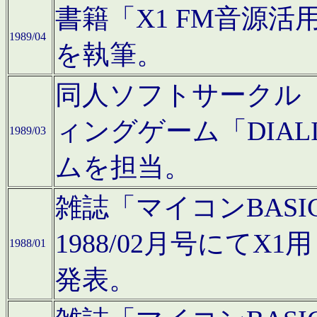
書籍「X1 FM音源
1989/04
を執筆。
同人ソフトサークル「C
ィングゲーム「DIA
1989/03
ムを担当。
雑誌「マイコンBAS
1988/02月号にてX
1988/01
発表。