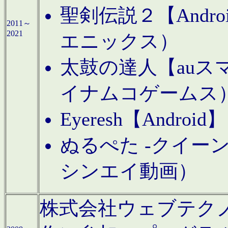
聖剣伝説２【Andr
2011～
2021
エニックス）
太鼓の達人【auス
イナムコゲームス
Eyeresh【And
ぬるぺた -クイーン
シンエイ動画）
株式会社ウェブテクノロジに