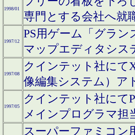
フリーの看板を下ろ
1998/01
専門とする会社へ就
PS用ゲーム「グラン
1997/12
マップエディタシス
クインテット社にてX68
1997/08
像編集システム）ア
クインテット社にて
1997/05
メインプログラマ担
スーパーファミコン