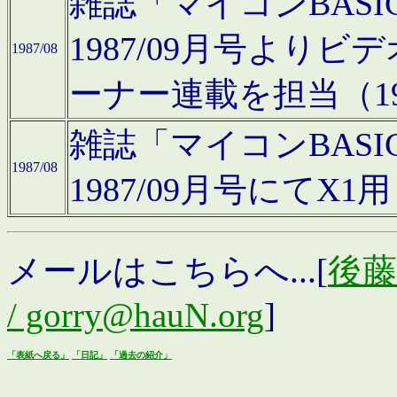
雑誌「マイコンBAS
1987/09月号より
1987/08
ーナー連載を担当（19
雑誌「マイコンBAS
1987/08
1987/09月号にて
メールはこちらへ...[
後藤浩
/ gorry@hauN.org
]
「表紙へ戻る」
「日記」
「過去の紹介」