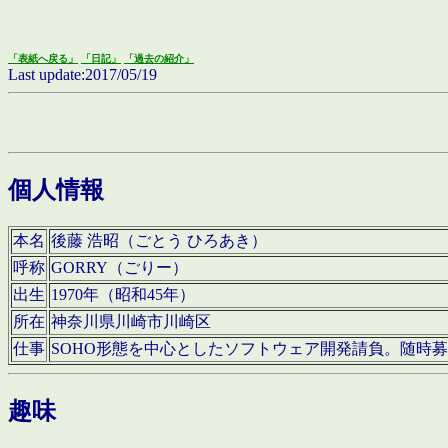
「表紙へ戻る」
「日記」
「過去の紹介」
Last update:2017/05/19
個人情報
本名
後藤 浩昭（ごとう ひろあき）
呼称
GORRY（ごりー）
出生
1970年（昭和45年）
所在
神奈川県川崎市川崎区
仕事
SOHO形態を中心としたソフトウェア開発請負。随時
趣味