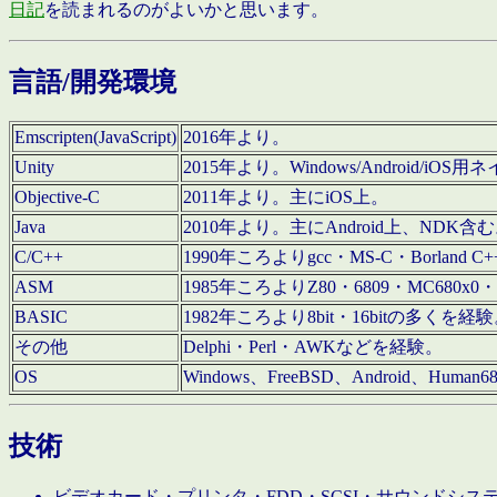
日記
を読まれるのがよいかと思います。
言語/開発環境
Emscripten(JavaScript)
2016年より。
Unity
2015年より。Windows/Android
Objective-C
2011年より。主にiOS上。
Java
2010年より。主にAndroid上、NDK含
C/C++
1990年ころよりgcc・MS-C・Borland C+
ASM
1985年ころよりZ80・6809・MC680x0・
BASIC
1982年ころより8bit・16bitの多くを
その他
Delphi・Perl・AWKなどを経験。
OS
Windows、FreeBSD、Android、Human
技術
ビデオカード・プリンタ・FDD・SCSI・サウンドシ