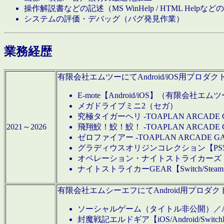
操作解説書などの記述（MS WinHelp / HTML Help
システムの評価・デバッグ（バグ発見作業）
業務経歴
有限会社エムツーにてAndroid/iOS用プ
E-mote【Android/iOS】（有限会社エム
メガドライブミニ2（セガ）
究極タイガーヘリ -TOAPLAN ARCADE 
2021～2026
飛翔鮫！鮫！鮫！ -TOAPLAN ARCADE 
ゼロファイアー -TOAPLAN ARCADE G
グラディウスオリジンコレクション【PS5/Switch
オペレーション・ナイトストライカーズ【Swi
ナイトストライカーGEAR【Switch/St
有限会社エムシーエフにてAndroid用プロ
ソーシャルゲーム（タイトル非公開）／And
封魔戦記エルドギア【iOS/Android/SwitchPS5