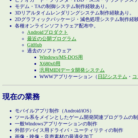
モデム・TAの制御システム制作経験あり。
3Dリアルタイムレンダリングシステム制作経験あり。
2Dグラフィックパッケージ・減色処理システム制作経
各種オンラインソフトウェア配布中。
Androidプロダクト
最近の公開プログラム
GitHub
過去のソフトウェア
Windows/MS-DOS用
X680x0用
汎用MIDIデータ開発システム
WWWアプリケーション（
日記システム
・
コ
現在の業務
モバイルアプリ制作（Android/iOS）
ツール系をメインとしたゲーム開発関連プログラムの制
一般Windowsアプリケーションの制作
外部デバイス用ドライバ・ユーティリティの制作
画像・映像・音声素材の最適化加工