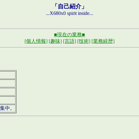
「自己紹介」
...X680x0 spirit inside...
■現在の業務■
[個人情報]
[趣味]
[言語]
[技術]
[業務経歴]
募集中。