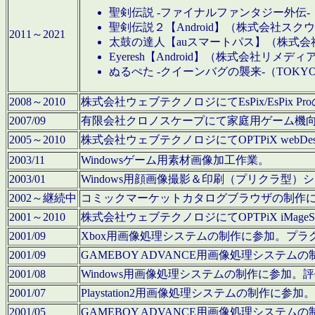
聖剣伝説 -ファイナルファンタジー外伝-
聖剣伝説２【Android】（株式会社ス
2011～2021
太鼓の達人【auスマートパス】（株式
Eyeresh【Android】（株式会社リメディ
ぬるぺた -クイーンバグの襲来-（TOKY
2008～2010
株式会社ウェブテクノロジにてEsPix/EsPi
2007/09
有限会社クロノスケープにて家庭用ゲーム機
2005～2010
株式会社ウェブテクノロジにてOPTPiX webD
2003/11
Windowsゲーム用素材画像加工作業。
2003/01
Windows用顔画像撮影＆印刷（プリクラ型
2002～継続中
コミックマーケットカタログブラウザの制作
2001～2010
株式会社ウェブテクノロジにてOPTPiX iMag
2001/09
Xbox用画像処理システムの制作に参加。プ
2001/09
GAMEBOY ADVANCE用画像処理シス
2001/08
Windows用画像処理システムの制作に参加
2001/07
Playstation2用画像処理システムの制作
2001/05
GAMEBOY ADVANCE用画像処理シス