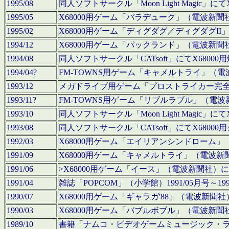
1995/08
同人ソフトサークル「Moon Light Magi
1995/05
X68000用ゲーム「バラデューク」（電波新
1995/02
X68000用ゲーム「ディグダグ／ディグダグI
1994/12
X68000用ゲーム「パックランド」（電波新
1994/08
同人ソフトサークル「CATsoft」にてX68
1994/04?
FM-TOWNS用ゲーム「キャメルトライ」（
1993/12
メガドライブ用ゲーム「プロストライカー完
1993/11?
FM-TOWNS用ゲーム「リブルラブル」（電
1993/10
同人ソフトサークル「Moon Light Magi
1993/08
同人ソフトサークル「CATsoft」にてX68
1992/03
X68000用ゲーム「エイリアンシンドローム
1991/09
X68000用ゲーム「キャメルトライ」（電波
1991/06
>X68000用ゲーム「イース」（電波新聞社
1991/04
雑誌「POPCOM」（小学館）1991/05月
1990/07
X68000用ゲーム「ギャラガ'88」（電波新
1990/03
X68000用ゲーム「バブルボブル」（電波新
1989/10
書籍「ナムコ・ビデオゲームミュージック・ライブ