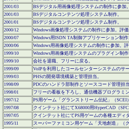
2001/03
BSデジタル用画像処理システムの制作に参加
2001/03
BSデジタルコンテンツ処理システム制作。
2001/01
BSデジタルコンテンツ処理システム制作。
2000/12
Windows画像処理システムの制作に参加。
2000/07
Windows用ISDN TA制御アプリケーション制
2000/06
Windows用画像処理システムの制作に参加
1999/10
Windows用画像処理システムのプラグイン制
1999/10
会社を退職、フリーに戻る。
1999/09
VoIPを利用したコールセンターシステムのサ
1999/03
PHSの開発環境構築と管理担当。
1998/09
PDCのハンドラ部制作とソースコード管理担
1998/01
フリーの看板を下ろし、通信機器プログラミ
1997/12
PS用ゲーム「グランストリーム伝紀」（SCE
1997/08
クインテット社にてX68000用HyperCAD
1997/05
クインテット社にてPS用ゲームの各種エディ
1995/11
スーパーファミコン用ゲーム「天地創造」（