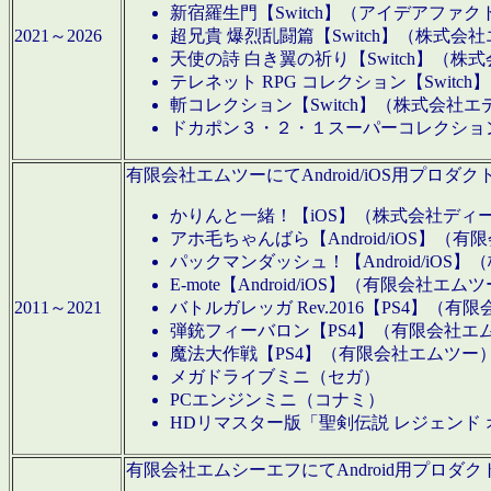
新宿羅生門【Switch】（アイデアファ
2021～2026
超兄貴 爆烈乱闘篇【Switch】（株式会
天使の詩 白き翼の祈り【Switch】（株
テレネット RPG コレクション【Switc
斬コレクション【Switch】（株式会社エ
ドカポン３・２・１スーパーコレクション！
有限会社エムツーにてAndroid/iOS用プ
かりんと一緒！【iOS】（株式会社ディ
アホ毛ちゃんばら【Android/iOS】（
パックマンダッシュ！【Android/iO
E-mote【Android/iOS】（有限会社エム
2011～2021
バトルガレッガ Rev.2016【PS4】（
弾銃フィーバロン【PS4】（有限会社エ
魔法大作戦【PS4】（有限会社エムツー
メガドライブミニ（セガ）
PCエンジンミニ（コナミ）
HDリマスター版「聖剣伝説 レジェンド
有限会社エムシーエフにてAndroid用プロ