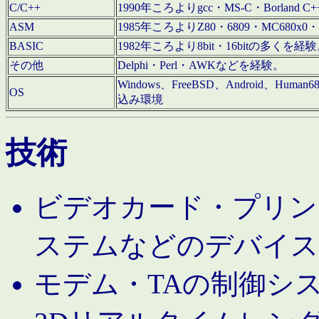
C/C++
1990年ころよりgcc・MS-C・Borland C+
ASM
1985年ころよりZ80・6809・MC680x0・
BASIC
1982年ころより8bit・16bitの多くを
その他
Delphi・Perl・AWKなどを経験。
Windows、FreeBSD、Android、Human
OS
込み環境
技術
ビデオカード・プリンタ
ステムなどのデバイス
モデム・TAの制御シ