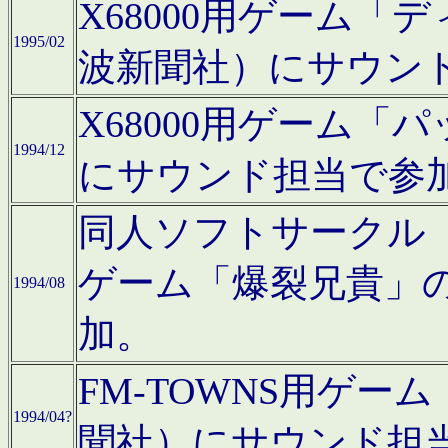
X68000用ゲーム「
1995/02
波新聞社）にサウン
X68000用ゲーム
1994/12
にサウンド担当で参
同人ソフトサークル「CA
ゲーム「爆裂兄貴」
1994/08
加。
FM-TOWNS用ゲ
1994/04?
聞社）にサウンド担