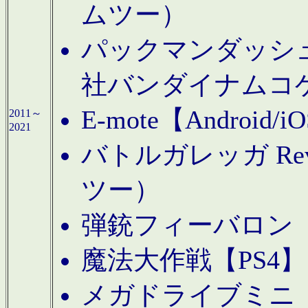
ムツー）
パックマンダッシュ！
社バンダイナムコ
E-mote【Andro
2011～
2021
バトルガレッガ Rev
ツー）
弾銃フィーバロン【
魔法大作戦【PS4
メガドライブミニ