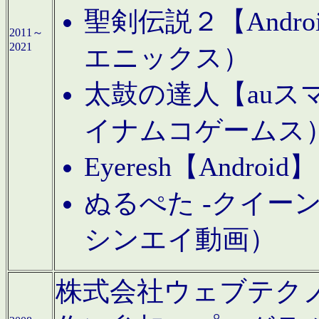
聖剣伝説２【Andr
2011～
2021
エニックス）
太鼓の達人【auス
イナムコゲームス
Eyeresh【And
ぬるぺた -クイーン
シンエイ動画）
株式会社ウェブテクノロジに