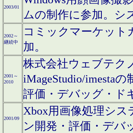
2003/01
ムの制作に参加。シ
コミックマーケット
2002～
継続中
加。
株式会社ウェブテクノロ
iMageStudio/i
2001～
2010
評価・デバッグ・ド
Xbox用画像処理シ
2001/09
ン開発・評価・デバ