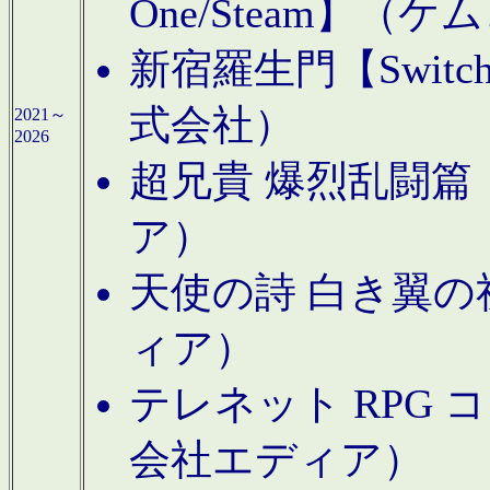
One/Steam】（ケ
新宿羅生門【Swi
式会社）
2021～
2026
超兄貴 爆烈乱闘篇【
ア）
天使の詩 白き翼の祈
ィア）
テレネット RPG 
会社エディア）