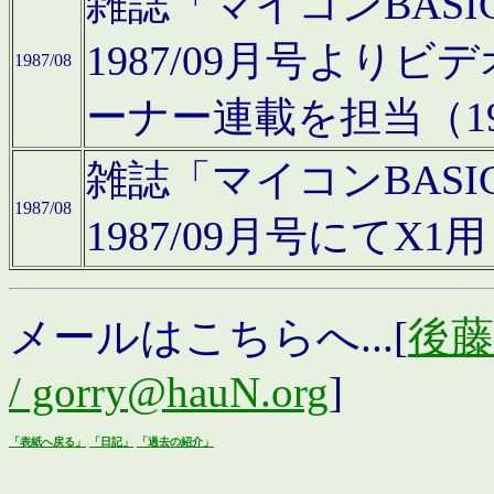
雑誌「マイコンBAS
1987/09月号より
1987/08
ーナー連載を担当（19
雑誌「マイコンBAS
1987/08
1987/09月号にて
メールはこちらへ...[
後藤浩
/ gorry@hauN.org
]
「表紙へ戻る」
「日記」
「過去の紹介」