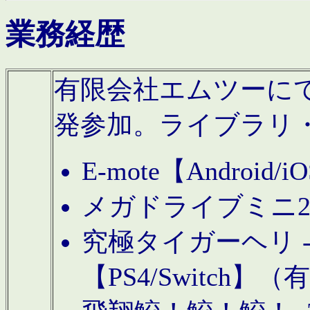
業務経歴
有限会社エムツーにてAn
発参加。ライブラリ
E-mote【Andro
メガドライブミニ
究極タイガーヘリ -TO
【PS4/Switch