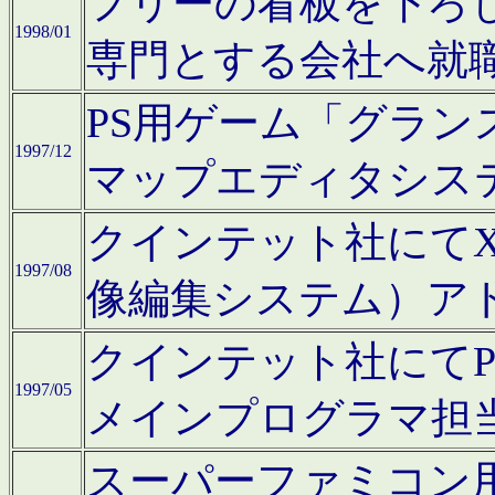
フリーの看板を下ろ
1998/01
専門とする会社へ就
PS用ゲーム「グラン
1997/12
マップエディタシス
クインテット社にてX68
1997/08
像編集システム）ア
クインテット社にて
1997/05
メインプログラマ担
スーパーファミコン