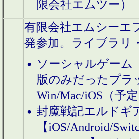
限会社エムツー）
有限会社エムシーエフに
発参加。ライブラリ
ソーシャルゲーム（タ
版のみだったプラ
Win/Mac/iOS（
封魔戦記エルドギ
【iOS/Android/Switc