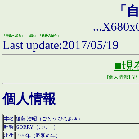
「
...X680x0 
「表紙へ戻る」
「日記」
「過去の紹介」
Last update:2017/05/19
■現
[個人情報]
[趣
個人情報
本名
後藤 浩昭（ごとう ひろあき）
呼称
GORRY（ごりー）
出生
1970年（昭和45年）