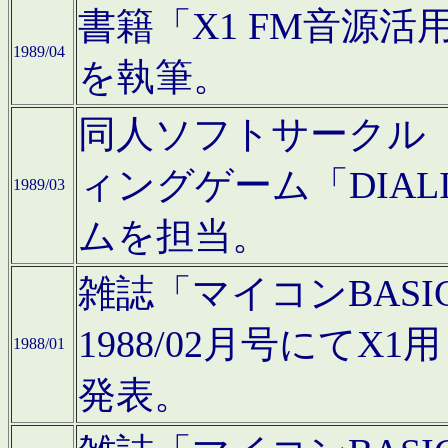
書籍「X1 FM音源
1989/04
を執筆。
同人ソフトサークル「C
ィングゲーム「DIA
1989/03
ムを担当。
雑誌「マイコンBAS
1988/02月号にてX
1988/01
発表。