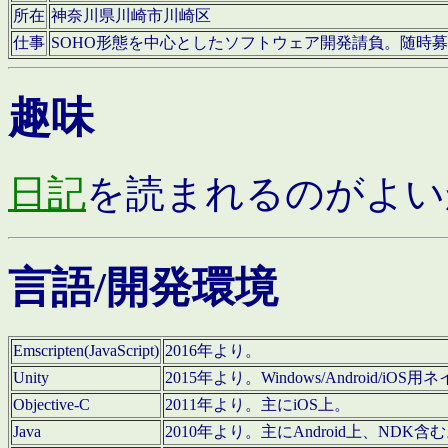
所在
神奈川県川崎市川崎区
仕事
SOHO形態を中心としたソフトウェア開発請負。随時
趣味
日記
を読まれるのがよい
言語/開発環境
Emscripten(JavaScript)
2016年より。
Unity
2015年より。Windows/Android
Objective-C
2011年より。主にiOS上。
Java
2010年より。主にAndroid上、NDK含