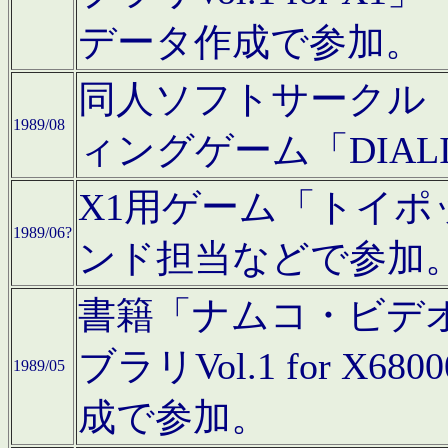
データ作成で参加。
同人ソフトサークル「C
1989/08
ィングゲーム「DIA
X1用ゲーム「トイ
1989/06?
ンド担当などで参加
書籍「ナムコ・ビデ
ブラリVol.1 for 
1989/05
成で参加。