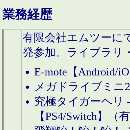
業務経歴
有限会社エムツーにてAn
発参加。ライブラリ
E-mote【Andro
メガドライブミニ
究極タイガーヘリ -TO
【PS4/Switch