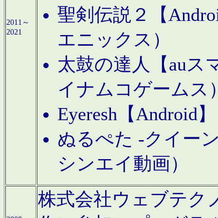
聖剣伝説２【Andr
2011～
2021
エニックス）
太鼓の達人【auス
イナムコゲームス
Eyeresh【And
ぬるぺた -クイーン
シンエイ動画）
株式会社ウェブテクノロジに