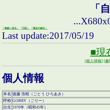
「
...X680x0 
「表紙へ戻る」
「日記」
「過去の紹介」
Last update:2017/05/19
■現
[個人情報]
[趣
個人情報
本名
後藤 浩昭（ごとう ひろあき）
呼称
GORRY（ごりー）
出生
1970年（昭和45年）