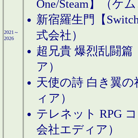
One/Steam】（ケ
新宿羅生門【Swi
式会社）
2021～
2026
超兄貴 爆烈乱闘篇【
ア）
天使の詩 白き翼の祈
ィア）
テレネット RPG 
会社エディア）