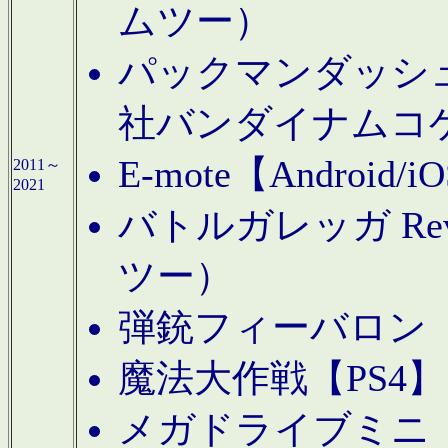
ムツー）
パックマンダッシュ！
社バンダイナムコ
E-mote【Andro
2011～
2021
バトルガレッガ Rev
ツー）
弾銃フィーバロン【
魔法大作戦【PS4
メガドライブミニ