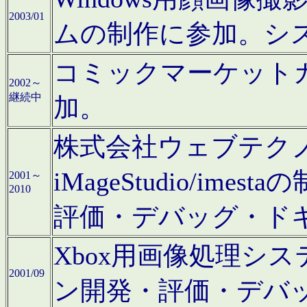
2003/01
ムの制作に参加。シ
コミックマーケット
2002～
継続中
加。
株式会社ウェブテクノロ
iMageStudio/i
2001～
2010
評価・デバッグ・ド
Xbox用画像処理シ
2001/09
ン開発・評価・デバ