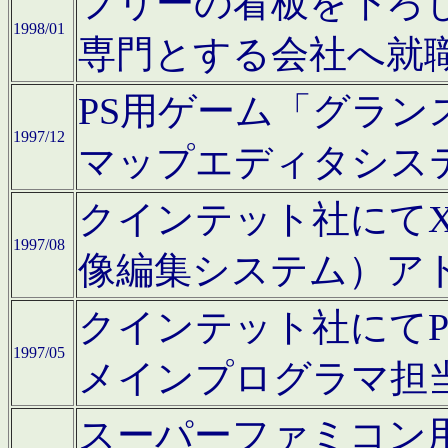
フリーの看板を下ろ
1998/01
専門とする会社へ就
PS用ゲーム「グラン
1997/12
マップエディタシス
クインテット社にてX68
1997/08
像編集システム）ア
クインテット社にて
1997/05
メインプログラマ担
スーパーファミコン