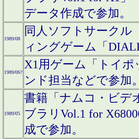
データ作成で参加。
同人ソフトサークル「C
1989/08
ィングゲーム「DIA
X1用ゲーム「トイ
1989/06?
ンド担当などで参加
書籍「ナムコ・ビデ
ブラリVol.1 for 
1989/05
成で参加。