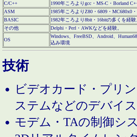
C/C++
1990年ころよりgcc・MS-C・Borland C+
ASM
1985年ころよりZ80・6809・MC680x0・
BASIC
1982年ころより8bit・16bitの多くを
その他
Delphi・Perl・AWKなどを経験。
Windows、FreeBSD、Android、Human
OS
込み環境
技術
ビデオカード・プリンタ
ステムなどのデバイス
モデム・TAの制御シ