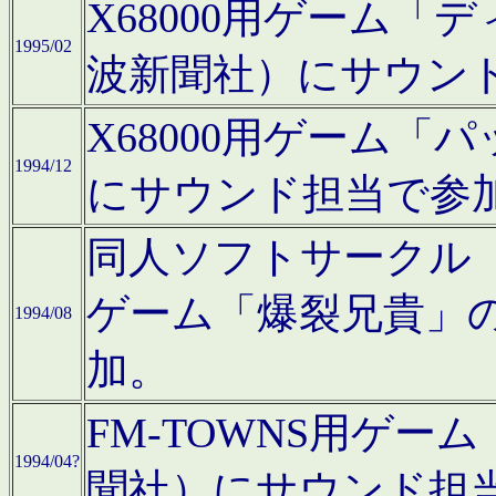
X68000用ゲーム「
1995/02
波新聞社）にサウン
X68000用ゲーム
1994/12
にサウンド担当で参
同人ソフトサークル「CA
ゲーム「爆裂兄貴」
1994/08
加。
FM-TOWNS用ゲ
1994/04?
聞社）にサウンド担