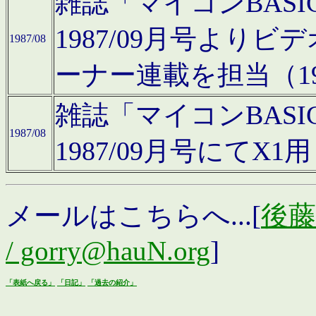
雑誌「マイコンBAS
1987/09月号より
1987/08
ーナー連載を担当（19
雑誌「マイコンBAS
1987/08
1987/09月号にて
メールはこちらへ...[
後藤浩
/ gorry@hauN.org
]
「表紙へ戻る」
「日記」
「過去の紹介」