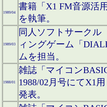
書籍「X1 FM音源
1989/04
を執筆。
同人ソフトサークル「C
ィングゲーム「DIA
1989/03
ムを担当。
雑誌「マイコンBAS
1988/02月号にてX
1988/01
発表。