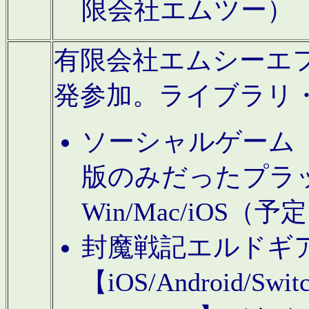
限会社エムツー）
有限会社エムシーエフに
発参加。ライブラリ
ソーシャルゲーム（タ
版のみだったプラ
Win/Mac/iOS（
封魔戦記エルドギ
【iOS/Android/Switc