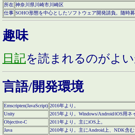
所在
神奈川県川崎市川崎区
仕事
SOHO形態を中心としたソフトウェア開発請負。随時
趣味
日記
を読まれるのがよい
言語/開発環境
Emscripten(JavaScript)
2016年より。
Unity
2015年より。Windows/Android
Objective-C
2011年より。主にiOS上。
Java
2010年より。主にAndroid上、NDK含