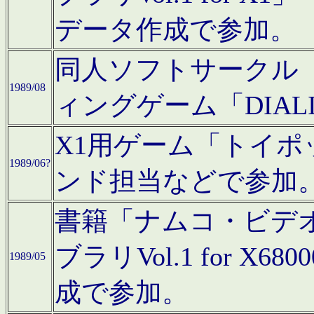
データ作成で参加。
同人ソフトサークル「C
1989/08
ィングゲーム「DIA
X1用ゲーム「トイ
1989/06?
ンド担当などで参加
書籍「ナムコ・ビデ
ブラリVol.1 for 
1989/05
成で参加。