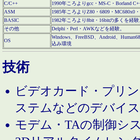
C/C++
1990年ころよりgcc・MS-C・Borland C+
ASM
1985年ころよりZ80・6809・MC680x0・
BASIC
1982年ころより8bit・16bitの多くを
その他
Delphi・Perl・AWKなどを経験。
Windows、FreeBSD、Android、Human
OS
込み環境
技術
ビデオカード・プリンタ
ステムなどのデバイス
モデム・TAの制御シ