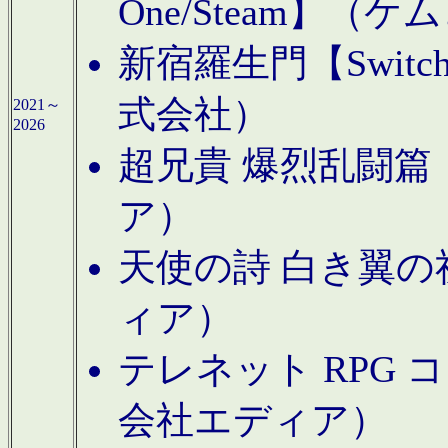
One/Steam】（ケ
新宿羅生門【Swi
式会社）
2021～
2026
超兄貴 爆烈乱闘篇【
ア）
天使の詩 白き翼の祈
ィア）
テレネット RPG 
会社エディア）