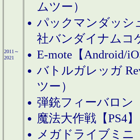
ムツー）
パックマンダッシュ！
社バンダイナムコ
E-mote【Andro
2011～
2021
バトルガレッガ Rev
ツー）
弾銃フィーバロン【
魔法大作戦【PS4
メガドライブミニ