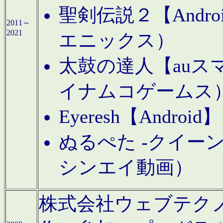
聖剣伝説２【Andr
2011～
2021
エニックス）
太鼓の達人【auス
イナムコゲームス
Eyeresh【And
ぬるぺた -クイーン
シンエイ動画）
株式会社ウェブテクノロジに