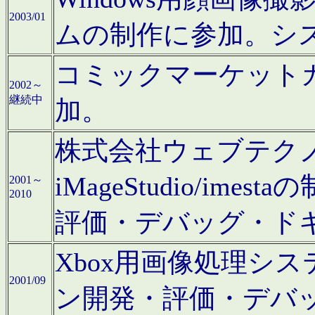
2003/01
ムの制作に参加。シ
コミックマーケット
2002～
継続中
加。
株式会社ウェブテクノロ
iMageStudio/i
2001～
2010
評価・デバッグ・ド
Xbox用画像処理シ
2001/09
ン開発・評価・デバ