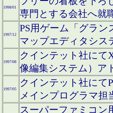
フリーの看板を下ろ
1998/01
専門とする会社へ就
PS用ゲーム「グラン
1997/12
マップエディタシス
クインテット社にてX68
1997/08
像編集システム）ア
クインテット社にて
1997/05
メインプログラマ担
スーパーファミコン