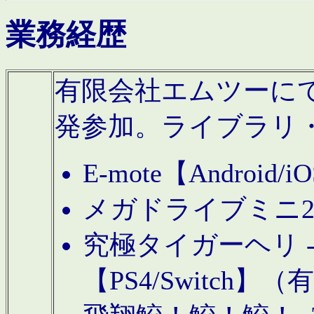
業務経歴
有限会社エムツーにてAn
発参加。ライブラリ
E-mote【Andro
メガドライブミニ
究極タイガーヘリ -TO
【PS4/Switch