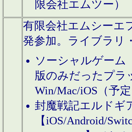
限会社エムツー）
有限会社エムシーエフに
発参加。ライブラリ
ソーシャルゲーム（タ
版のみだったプラ
Win/Mac/iOS（
封魔戦記エルドギ
【iOS/Android/Switc