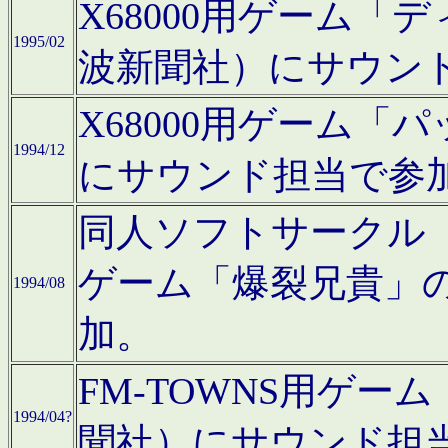
X68000用ゲーム「
1995/02
波新聞社）にサウン
X68000用ゲーム
1994/12
にサウンド担当で参
同人ソフトサークル「CA
ゲーム「爆裂兄貴」
1994/08
加。
FM-TOWNS用ゲ
1994/04?
聞社）にサウンド担