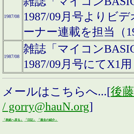
雑誌「マイコンBAS
1987/09月号より
1987/08
ーナー連載を担当（19
雑誌「マイコンBAS
1987/08
1987/09月号にて
メールはこちらへ...[
後藤浩
/ gorry@hauN.org
]
「表紙へ戻る」
「日記」
「過去の紹介」