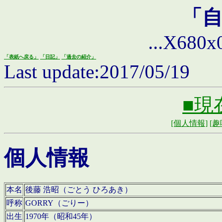
「
...X680x0 
「表紙へ戻る」
「日記」
「過去の紹介」
Last update:2017/05/19
■現
[個人情報]
[趣
個人情報
本名
後藤 浩昭（ごとう ひろあき）
呼称
GORRY（ごりー）
出生
1970年（昭和45年）