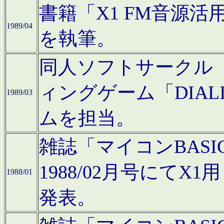
書籍「X1 FM音源
1989/04
を執筆。
同人ソフトサークル「C
ィングゲーム「DIA
1989/03
ムを担当。
雑誌「マイコンBAS
1988/02月号にてX
1988/01
発表。