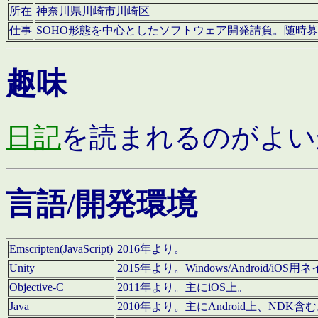
所在
神奈川県川崎市川崎区
仕事
SOHO形態を中心としたソフトウェア開発請負。随時
趣味
日記
を読まれるのがよい
言語/開発環境
Emscripten(JavaScript)
2016年より。
Unity
2015年より。Windows/Android
Objective-C
2011年より。主にiOS上。
Java
2010年より。主にAndroid上、NDK含