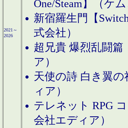
One/Steam】（ケ
新宿羅生門【Swi
式会社）
2021～
2026
超兄貴 爆烈乱闘篇【
ア）
天使の詩 白き翼の祈
ィア）
テレネット RPG 
会社エディア）