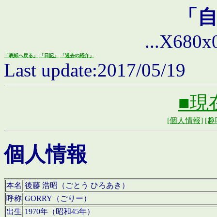
「
...X680x0 
「表紙へ戻る」
「日記」
「過去の紹介」
Last update:2017/05/19
■現
[個人情報]
[趣
個人情報
本名
後藤 浩昭（ごとう ひろあき）
呼称
GORRY（ごりー）
出生
1970年（昭和45年）