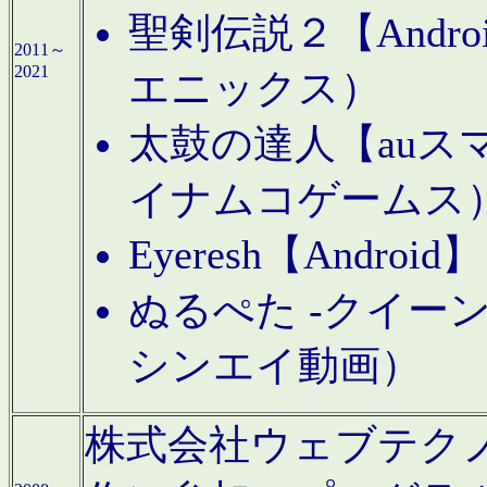
聖剣伝説２【Andr
2011～
2021
エニックス）
太鼓の達人【auス
イナムコゲームス
Eyeresh【And
ぬるぺた -クイーン
シンエイ動画）
株式会社ウェブテクノロジに