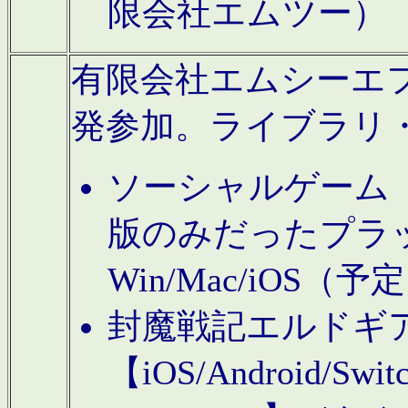
限会社エムツー）
有限会社エムシーエフに
発参加。ライブラリ
ソーシャルゲーム（タ
版のみだったプラ
Win/Mac/iOS（
封魔戦記エルドギ
【iOS/Android/Switc