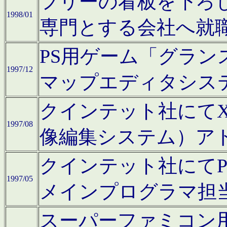
フリーの看板を下ろ
1998/01
専門とする会社へ就
PS用ゲーム「グラン
1997/12
マップエディタシス
クインテット社にてX68
1997/08
像編集システム）ア
クインテット社にて
1997/05
メインプログラマ担
スーパーファミコン