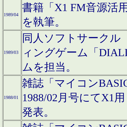
書籍「X1 FM音源
1989/04
を執筆。
同人ソフトサークル「C
ィングゲーム「DIA
1989/03
ムを担当。
雑誌「マイコンBAS
1988/02月号にてX
1988/01
発表。