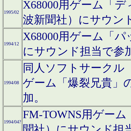
X68000用ゲーム「
1995/02
波新聞社）にサウン
X68000用ゲーム
1994/12
にサウンド担当で参
同人ソフトサークル「CA
ゲーム「爆裂兄貴」
1994/08
加。
FM-TOWNS用ゲ
1994/04?
聞社）にサウンド担