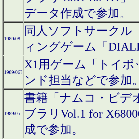
データ作成で参加。
同人ソフトサークル「C
1989/08
ィングゲーム「DIA
X1用ゲーム「トイ
1989/06?
ンド担当などで参加
書籍「ナムコ・ビデ
ブラリVol.1 for 
1989/05
成で参加。