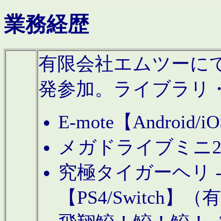
業務経歴
有限会社エムツーにてAn
発参加。ライブラリ
E-mote【Andro
メガドライブミニ
究極タイガーヘリ -TO
【PS4/Switch