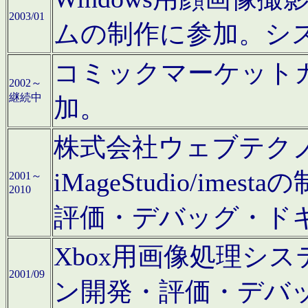
2003/01
ムの制作に参加。シ
コミックマーケット
2002～
継続中
加。
株式会社ウェブテクノロ
iMageStudio/i
2001～
2010
評価・デバッグ・ド
Xbox用画像処理シ
2001/09
ン開発・評価・デバ