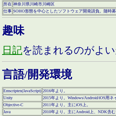
所在
神奈川県川崎市川崎区
仕事
SOHO形態を中心としたソフトウェア開発請負。随時
趣味
日記
を読まれるのがよい
言語/開発環境
Emscripten(JavaScript)
2016年より。
Unity
2015年より。Windows/Android
Objective-C
2011年より。主にiOS上。
Java
2010年より。主にAndroid上、NDK含