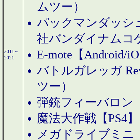
ムツー）
パックマンダッシュ！
社バンダイナムコ
E-mote【Andro
2011～
2021
バトルガレッガ Rev
ツー）
弾銃フィーバロン【
魔法大作戦【PS4
メガドライブミニ