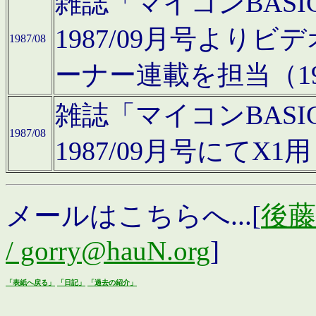
雑誌「マイコンBAS
1987/09月号より
1987/08
ーナー連載を担当（19
雑誌「マイコンBAS
1987/08
1987/09月号にて
メールはこちらへ...[
後藤浩
/ gorry@hauN.org
]
「表紙へ戻る」
「日記」
「過去の紹介」