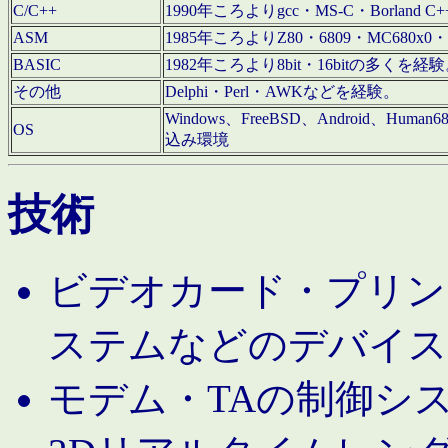
C/C++
1990年ころよりgcc・MS-C・Borland C+
ASM
1985年ころよりZ80・6809・MC680x0・
BASIC
1982年ころより8bit・16bitの多くを
その他
Delphi・Perl・AWKなどを経験。
Windows、FreeBSD、Android、Human
OS
込み環境
技術
ビデオカード・プリンタ
ステムなどのデバイス
モデム・TAの制御シ