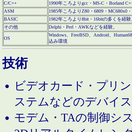
C/C++
1990年ころよりgcc・MS-C・Borland C+
ASM
1985年ころよりZ80・6809・MC680x0・
BASIC
1982年ころより8bit・16bitの多くを
その他
Delphi・Perl・AWKなどを経験。
Windows、FreeBSD、Android、Human
OS
込み環境
技術
ビデオカード・プリンタ
ステムなどのデバイス
モデム・TAの制御シ