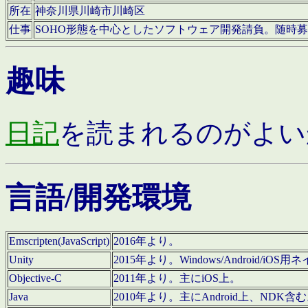
所在
神奈川県川崎市川崎区
仕事
SOHO形態を中心としたソフトウェア開発請負。随時
趣味
日記
を読まれるのがよい
言語/開発環境
Emscripten(JavaScript)
2016年より。
Unity
2015年より。Windows/Android
Objective-C
2011年より。主にiOS上。
Java
2010年より。主にAndroid上、NDK含