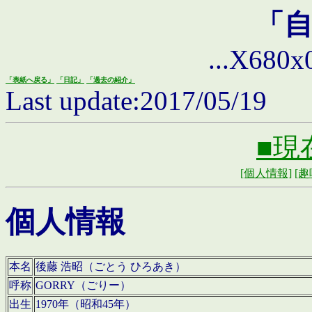
「
...X680x0 
「表紙へ戻る」
「日記」
「過去の紹介」
Last update:2017/05/19
■現
[個人情報]
[趣
個人情報
本名
後藤 浩昭（ごとう ひろあき）
呼称
GORRY（ごりー）
出生
1970年（昭和45年）