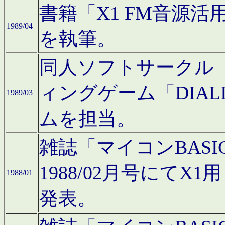
書籍「X1 FM音源
1989/04
を執筆。
同人ソフトサークル「C
ィングゲーム「DIA
1989/03
ムを担当。
雑誌「マイコンBAS
1988/02月号にてX
1988/01
発表。