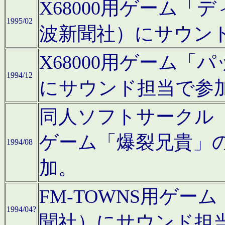
X68000用ゲーム「
1995/02
波新聞社）にサウン
X68000用ゲーム
1994/12
にサウンド担当で参
同人ソフトサークル「CA
ゲーム「爆裂兄貴」
1994/08
加。
FM-TOWNS用ゲ
1994/04?
聞社）にサウンド担