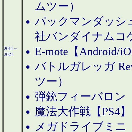
ムツー）
パックマンダッシュ！
社バンダイナムコ
E-mote【Andro
2011～
2021
バトルガレッガ Rev
ツー）
弾銃フィーバロン【
魔法大作戦【PS4
メガドライブミニ