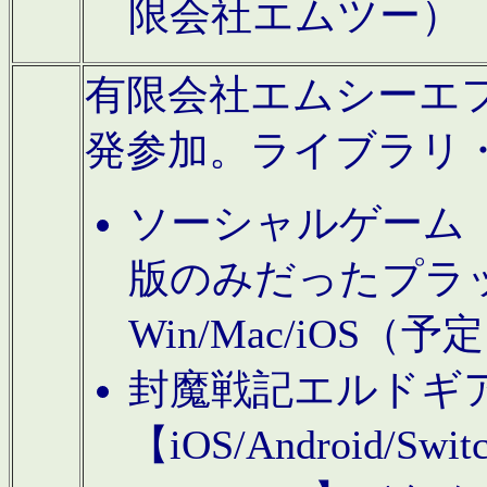
限会社エムツー）
有限会社エムシーエフに
発参加。ライブラリ
ソーシャルゲーム（タ
版のみだったプラ
Win/Mac/iOS（
封魔戦記エルドギ
【iOS/Android/Switc