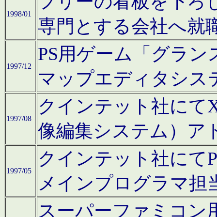
フリーの看板を下ろ
1998/01
専門とする会社へ就
PS用ゲーム「グラン
1997/12
マップエディタシス
クインテット社にてX68
1997/08
像編集システム）ア
クインテット社にて
1997/05
メインプログラマ担
スーパーファミコン