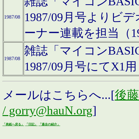
雑誌「マイコンBAS
1987/09月号より
1987/08
ーナー連載を担当（19
雑誌「マイコンBAS
1987/08
1987/09月号にて
メールはこちらへ...[
後藤浩
/ gorry@hauN.org
]
「表紙へ戻る」
「日記」
「過去の紹介」