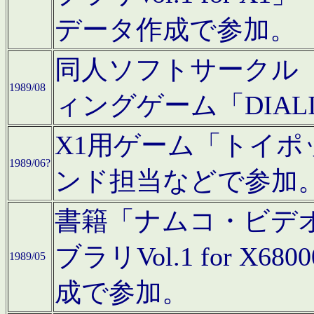
データ作成で参加。
同人ソフトサークル「C
1989/08
ィングゲーム「DIA
X1用ゲーム「トイ
1989/06?
ンド担当などで参加
書籍「ナムコ・ビデ
ブラリVol.1 for 
1989/05
成で参加。