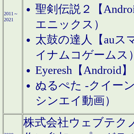
聖剣伝説２【Andr
2011～
2021
エニックス）
太鼓の達人【auス
イナムコゲームス
Eyeresh【And
ぬるぺた -クイーン
シンエイ動画）
株式会社ウェブテクノロジに