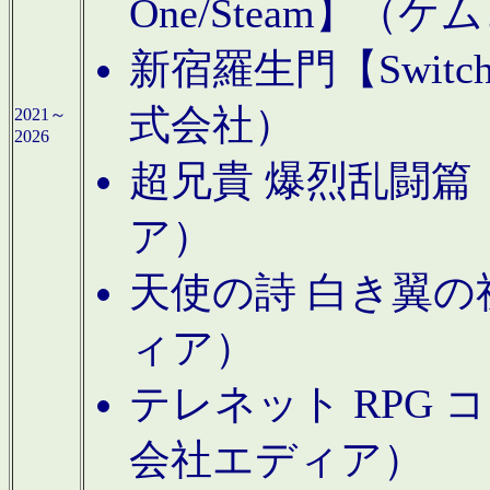
One/Steam】（ケ
新宿羅生門【Swi
式会社）
2021～
2026
超兄貴 爆烈乱闘篇【
ア）
天使の詩 白き翼の祈
ィア）
テレネット RPG 
会社エディア）