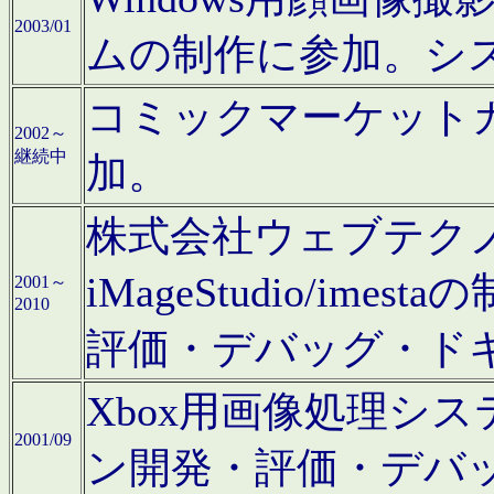
2003/01
ムの制作に参加。シ
コミックマーケット
2002～
継続中
加。
株式会社ウェブテクノロ
iMageStudio/i
2001～
2010
評価・デバッグ・ド
Xbox用画像処理シ
2001/09
ン開発・評価・デバ