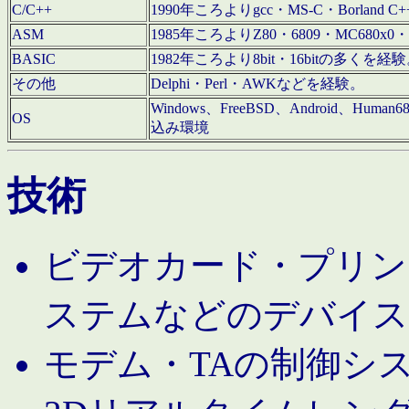
C/C++
1990年ころよりgcc・MS-C・Borland C+
ASM
1985年ころよりZ80・6809・MC680x0・
BASIC
1982年ころより8bit・16bitの多くを
その他
Delphi・Perl・AWKなどを経験。
Windows、FreeBSD、Android、Human
OS
込み環境
技術
ビデオカード・プリンタ
ステムなどのデバイス
モデム・TAの制御シ