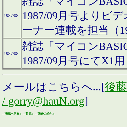
雑誌「マイコンBAS
1987/09月号より
1987/08
ーナー連載を担当（19
雑誌「マイコンBAS
1987/08
1987/09月号にて
メールはこちらへ...[
後藤浩
/ gorry@hauN.org
]
「表紙へ戻る」
「日記」
「過去の紹介」