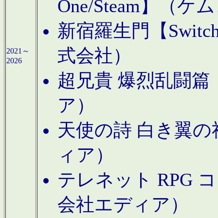
One/Steam】（ケ
新宿羅生門【Swi
式会社）
2021～
2026
超兄貴 爆烈乱闘篇【
ア）
天使の詩 白き翼の祈
ィア）
テレネット RPG 
会社エディア）