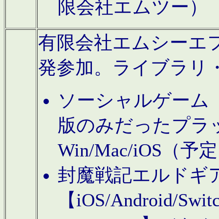
限会社エムツー）
有限会社エムシーエフに
発参加。ライブラリ
ソーシャルゲーム（タ
版のみだったプラ
Win/Mac/iOS（
封魔戦記エルドギ
【iOS/Android/Switc