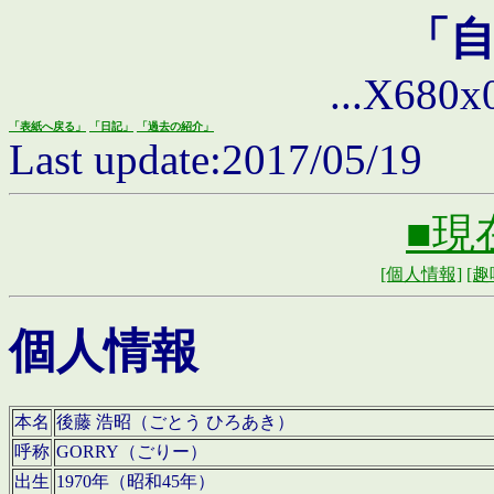
「
...X680x0 
「表紙へ戻る」
「日記」
「過去の紹介」
Last update:2017/05/19
■現
[個人情報]
[趣
個人情報
本名
後藤 浩昭（ごとう ひろあき）
呼称
GORRY（ごりー）
出生
1970年（昭和45年）