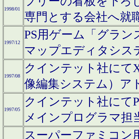
フリーの看板を下ろ
1998/01
専門とする会社へ就
PS用ゲーム「グラン
1997/12
マップエディタシス
クインテット社にてX68
1997/08
像編集システム）ア
クインテット社にて
1997/05
メインプログラマ担
スーパーファミコン