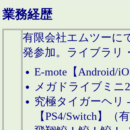
業務経歴
有限会社エムツーにてAn
発参加。ライブラリ
E-mote【Andro
メガドライブミニ
究極タイガーヘリ -TO
【PS4/Switch