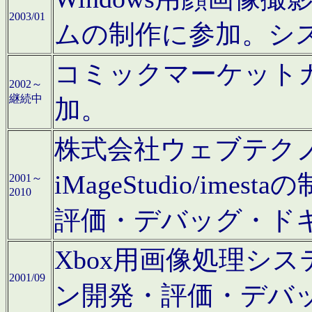
2003/01
ムの制作に参加。シ
コミックマーケット
2002～
継続中
加。
株式会社ウェブテクノロ
iMageStudio/i
2001～
2010
評価・デバッグ・ド
Xbox用画像処理シ
2001/09
ン開発・評価・デバ