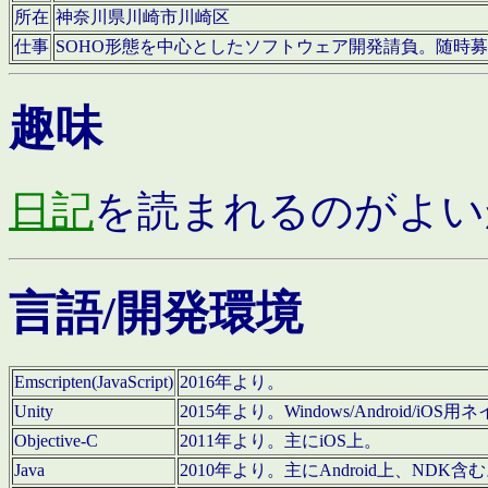
所在
神奈川県川崎市川崎区
仕事
SOHO形態を中心としたソフトウェア開発請負。随時
趣味
日記
を読まれるのがよい
言語/開発環境
Emscripten(JavaScript)
2016年より。
Unity
2015年より。Windows/Android
Objective-C
2011年より。主にiOS上。
Java
2010年より。主にAndroid上、NDK含