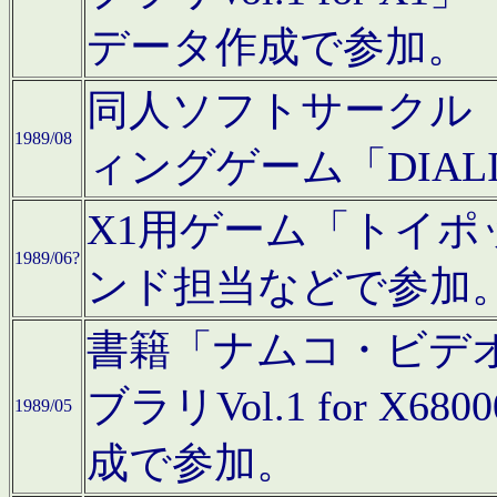
データ作成で参加。
同人ソフトサークル「C
1989/08
ィングゲーム「DIA
X1用ゲーム「トイ
1989/06?
ンド担当などで参加
書籍「ナムコ・ビデ
ブラリVol.1 for 
1989/05
成で参加。