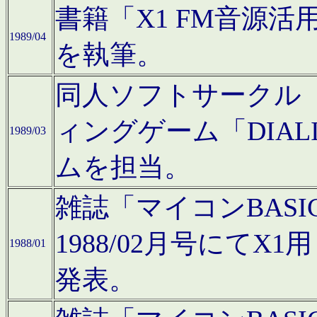
書籍「X1 FM音源
1989/04
を執筆。
同人ソフトサークル「C
ィングゲーム「DIA
1989/03
ムを担当。
雑誌「マイコンBAS
1988/02月号にてX
1988/01
発表。