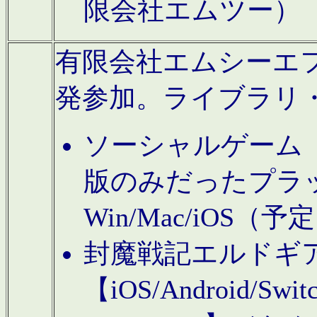
限会社エムツー）
有限会社エムシーエフに
発参加。ライブラリ
ソーシャルゲーム（タ
版のみだったプラ
Win/Mac/iOS（
封魔戦記エルドギ
【iOS/Android/Switc