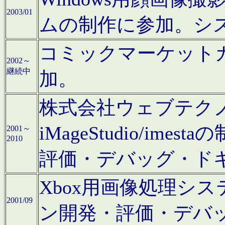
2003/01
ムの制作に参加。シ
コミックマーケット
2002～
継続中
加。
株式会社ウェブテクノロ
iMageStudio/i
2001～
2010
評価・デバッグ・ド
Xbox用画像処理シ
2001/09
ン開発・評価・デバ