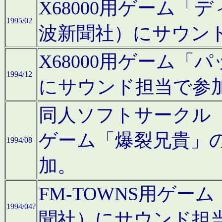
X68000用ゲーム「
1995/02
波新聞社）にサウン
X68000用ゲーム
1994/12
にサウンド担当で参
同人ソフトサークル「CA
ゲーム「爆裂兄貴」
1994/08
加。
FM-TOWNS用ゲ
1994/04?
聞社）にサウンド担