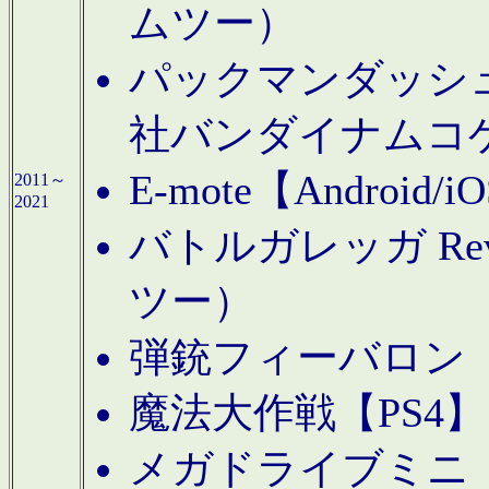
ムツー）
パックマンダッシュ！
社バンダイナムコ
E-mote【Andro
2011～
2021
バトルガレッガ Rev
ツー）
弾銃フィーバロン【
魔法大作戦【PS4
メガドライブミニ