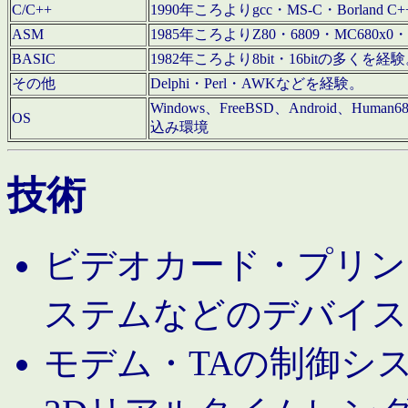
C/C++
1990年ころよりgcc・MS-C・Borland C+
ASM
1985年ころよりZ80・6809・MC680x0・
BASIC
1982年ころより8bit・16bitの多くを
その他
Delphi・Perl・AWKなどを経験。
Windows、FreeBSD、Android、Human
OS
込み環境
技術
ビデオカード・プリンタ
ステムなどのデバイス
モデム・TAの制御シ