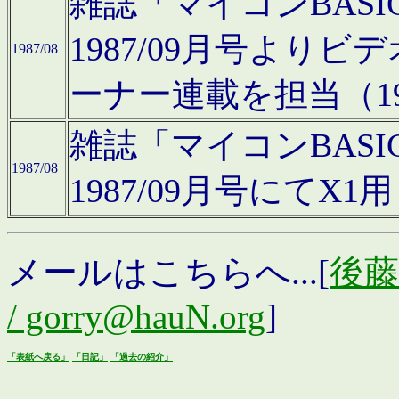
雑誌「マイコンBAS
1987/09月号より
1987/08
ーナー連載を担当（19
雑誌「マイコンBAS
1987/08
1987/09月号にて
メールはこちらへ...[
後藤浩
/ gorry@hauN.org
]
「表紙へ戻る」
「日記」
「過去の紹介」