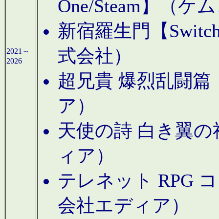
One/Steam】（ケ
新宿羅生門【Swi
式会社）
2021～
2026
超兄貴 爆烈乱闘篇【
ア）
天使の詩 白き翼の祈
ィア）
テレネット RPG 
会社エディア）