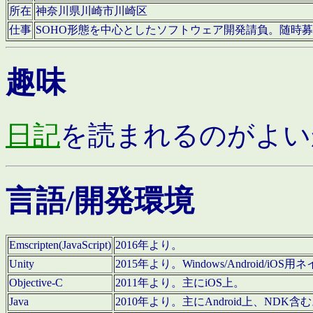
所在
神奈川県川崎市川崎区
仕事
SOHO形態を中心としたソフトウェア開発請負。随時
趣味
日記
を読まれるのがよい
言語/開発環境
Emscripten(JavaScript)
2016年より。
Unity
2015年より。Windows/Android
Objective-C
2011年より。主にiOS上。
Java
2010年より。主にAndroid上、NDK含