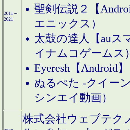
聖剣伝説２【Andr
2011～
2021
エニックス）
太鼓の達人【auス
イナムコゲームス
Eyeresh【And
ぬるぺた -クイーン
シンエイ動画）
株式会社ウェブテクノロジに