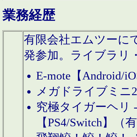
業務経歴
有限会社エムツーにてAn
発参加。ライブラリ
E-mote【Andro
メガドライブミニ
究極タイガーヘリ -TO
【PS4/Switch