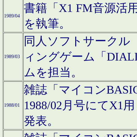
書籍「X1 FM音源
1989/04
を執筆。
同人ソフトサークル「C
ィングゲーム「DIA
1989/03
ムを担当。
雑誌「マイコンBAS
1988/02月号にてX
1988/01
発表。