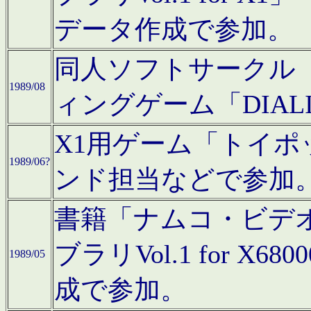
データ作成で参加。
同人ソフトサークル「C
1989/08
ィングゲーム「DIA
X1用ゲーム「トイ
1989/06?
ンド担当などで参加
書籍「ナムコ・ビデ
ブラリVol.1 for 
1989/05
成で参加。