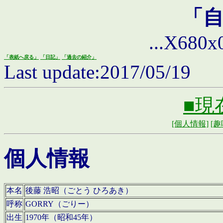
「
...X680x0 
「表紙へ戻る」
「日記」
「過去の紹介」
Last update:2017/05/19
■現
[個人情報]
[趣
個人情報
本名
後藤 浩昭（ごとう ひろあき）
呼称
GORRY（ごりー）
出生
1970年（昭和45年）