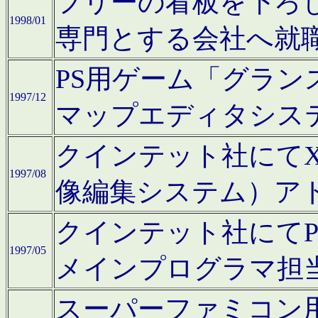
フリーの看板を下ろ
1998/01
専門とする会社へ就
PS用ゲーム「グラン
1997/12
マップエディタシス
クインテット社にてX68
1997/08
像編集システム）ア
クインテット社にて
1997/05
メインプログラマ担
スーパーファミコン