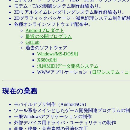
モデム・TAの制御システム制作経験あり。
3Dリアルタイムレンダリングシステム制作経験あり。
2Dグラフィックパッケージ・減色処理システム制作経
各種オンラインソフトウェア配布中。
Androidプロダクト
最近の公開プログラム
GitHub
過去のソフトウェア
Windows/MS-DOS用
X680x0用
汎用MIDIデータ開発システム
WWWアプリケーション（
日記システム
・
コ
現在の業務
モバイルアプリ制作（Android/iOS）
ツール系をメインとしたゲーム開発関連プログラムの制
一般Windowsアプリケーションの制作
外部デバイス用ドライバ・ユーティリティの制作
画像・映像・音声素材の最適化加工