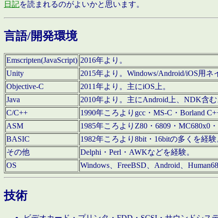
日記
を読まれるのがよいかと思います。
言語/開発環境
Emscripten(JavaScript)
2016年より。
Unity
2015年より。Windows/Android
Objective-C
2011年より。主にiOS上。
Java
2010年より。主にAndroid上、NDK含
C/C++
1990年ころよりgcc・MS-C・Borland C+
ASM
1985年ころよりZ80・6809・MC680x0・
BASIC
1982年ころより8bit・16bitの多くを
その他
Delphi・Perl・AWKなどを経験。
OS
Windows、FreeBSD、Android、Human
技術
ビデオカード・プリンタ・FDD・SCSI・サウンドシ