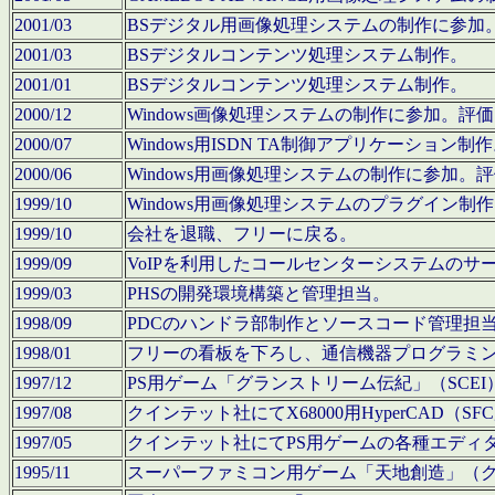
2001/03
BSデジタル用画像処理システムの制作に参加
2001/03
BSデジタルコンテンツ処理システム制作。
2001/01
BSデジタルコンテンツ処理システム制作。
2000/12
Windows画像処理システムの制作に参加。
2000/07
Windows用ISDN TA制御アプリケーション制
2000/06
Windows用画像処理システムの制作に参加
1999/10
Windows用画像処理システムのプラグイン制
1999/10
会社を退職、フリーに戻る。
1999/09
VoIPを利用したコールセンターシステムのサ
1999/03
PHSの開発環境構築と管理担当。
1998/09
PDCのハンドラ部制作とソースコード管理担
1998/01
フリーの看板を下ろし、通信機器プログラミ
1997/12
PS用ゲーム「グランストリーム伝紀」（SCE
1997/08
クインテット社にてX68000用HyperCAD
1997/05
クインテット社にてPS用ゲームの各種エディ
1995/11
スーパーファミコン用ゲーム「天地創造」（