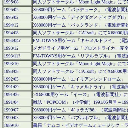
1995/08
同人ソフトサークル「Moon Light Magi
1995/05
X68000用ゲーム「バラデューク」（電波新
1995/02
X68000用ゲーム「ディグダグ／ディグダグI
1994/12
X68000用ゲーム「パックランド」（電波新
1994/08
同人ソフトサークル「CATsoft」にてX68
1994/04?
FM-TOWNS用ゲーム「キャメルトライ」（
1993/12
メガドライブ用ゲーム「プロストライカー完
1993/11?
FM-TOWNS用ゲーム「リブルラブル」（電
1993/10
同人ソフトサークル「Moon Light Magi
1993/08
同人ソフトサークル「CATsoft」にてX68
1992/03
X68000用ゲーム「エイリアンシンドローム
1991/09
X68000用ゲーム「キャメルトライ」（電波
1991/06
>X68000用ゲーム「イース」（電波新聞社
1991/04
雑誌「POPCOM」（小学館）1991/05月
1990/07
X68000用ゲーム「ギャラガ'88」（電波新
1990/03
X68000用ゲーム「バブルボブル」（電波新
1989/10
書籍「ナムコ・ビデオゲームミュージック・ライブ