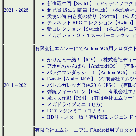
新宿羅生門【Switch】（アイデアファ
2021～2026
超兄貴 爆烈乱闘篇【Switch】（株式会
天使の詩 白き翼の祈り【Switch】（株
テレネット RPG コレクション【Switc
斬コレクション【Switch】（株式会社エ
ドカポン３・２・１スーパーコレクション！
有限会社エムツーにてAndroid/iOS用プ
かりんと一緒！【iOS】（株式会社ディ
アホ毛ちゃんばら【Android/iOS】（
パックマンダッシュ！【Android/iO
E-mote【Android/iOS】（有限会社エム
2011～2021
バトルガレッガ Rev.2016【PS4】（
弾銃フィーバロン【PS4】（有限会社エ
魔法大作戦【PS4】（有限会社エムツー
メガドライブミニ（セガ）
PCエンジンミニ（コナミ）
HDリマスター版「聖剣伝説 レジェンド
有限会社エムシーエフにてAndroid用プロ