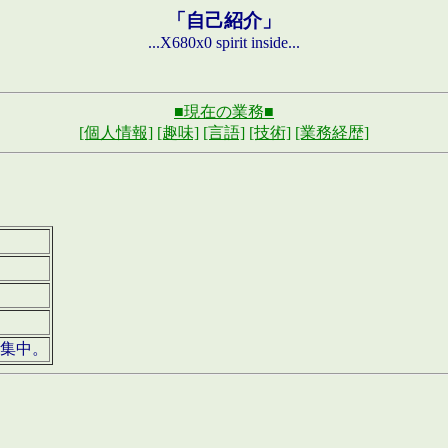
「自己紹介」
...X680x0 spirit inside...
■現在の業務■
[個人情報]
[趣味]
[言語]
[技術]
[業務経歴]
募集中。