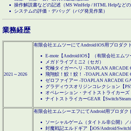
操作解説書などの記述（MS WinHelp / HTML Help
システムの評価・デバッグ（バグ発見作業）
業務経歴
有限会社エムツーにてAndroid/iOS用プ
E-mote【Android/iOS】（有限会社エム
メガドライブミニ2（セガ）
究極タイガーヘリ -TOAPLAN ARCADE 
2021～2026
飛翔鮫！鮫！鮫！ -TOAPLAN ARCADE 
ゼロファイアー -TOAPLAN ARCADE G
グラディウスオリジンコレクション【PS5/Switch
オペレーション・ナイトストライカーズ【Swi
ナイトストライカーGEAR【Switch/St
有限会社エムシーエフにてAndroid用プロ
ソーシャルゲーム（タイトル非公開）／And
封魔戦記エルドギア【iOS/Android/SwitchPS5