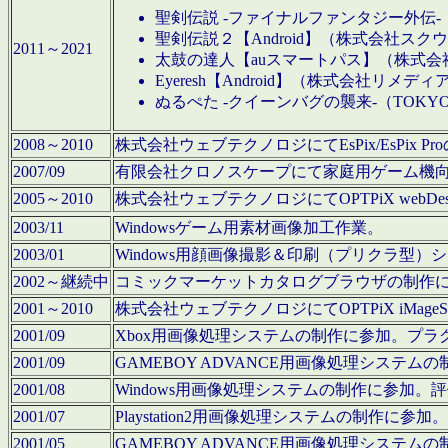
聖剣伝説 -ファイナルファンタジー外伝-
聖剣伝説２【Android】（株式会社ス
2011～2021
太鼓の達人【auスマートパス】（株式
Eyeresh【Android】（株式会社リメディ
ぬるぺた -クイーンバグの襲来-（TOKY
2008～2010
株式会社ウェブテクノロジにてEsPix/EsPi
2007/09
有限会社クロノスケープにて家庭用ゲーム機
2005～2010
株式会社ウェブテクノロジにてOPTPiX webD
2003/11
Windowsゲーム用素材画像加工作業。
2003/01
Windows用顔画像撮影＆印刷（プリクラ型
2002～継続中
コミックマーケットカタログブラウザの制作
2001～2010
株式会社ウェブテクノロジにてOPTPiX iMag
2001/09
Xbox用画像処理システムの制作に参加。プ
2001/09
GAMEBOY ADVANCE用画像処理シス
2001/08
Windows用画像処理システムの制作に参加
2001/07
Playstation2用画像処理システムの制作
2001/05
GAMEBOY ADVANCE用画像処理シス