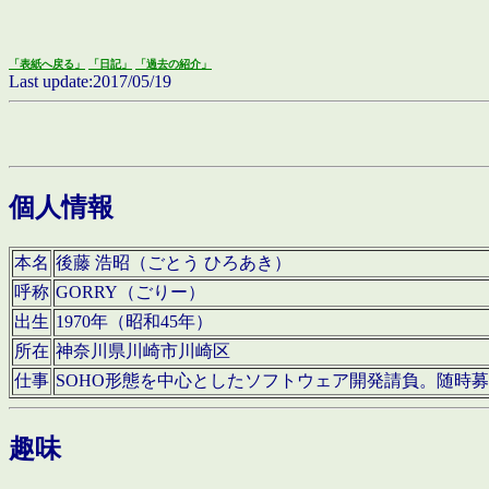
「表紙へ戻る」
「日記」
「過去の紹介」
Last update:2017/05/19
個人情報
本名
後藤 浩昭（ごとう ひろあき）
呼称
GORRY（ごりー）
出生
1970年（昭和45年）
所在
神奈川県川崎市川崎区
仕事
SOHO形態を中心としたソフトウェア開発請負。随時
趣味