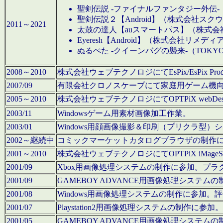
聖剣伝説 -ファイナルファンタジー外伝-
聖剣伝説２【Android】（株式会社ス
2011～2021
太鼓の達人【auスマートパス】（株式
Eyeresh【Android】（株式会社リメディ
ぬるぺた -クイーンバグの襲来-（TOKY
2008～2010
株式会社ウェブテクノロジにてEsPix/EsPi
2007/09
有限会社クロノスケープにて家庭用ゲーム機
2005～2010
株式会社ウェブテクノロジにてOPTPiX webD
2003/11
Windowsゲーム用素材画像加工作業。
2003/01
Windows用顔画像撮影＆印刷（プリクラ型
2002～継続中
コミックマーケットカタログブラウザの制作
2001～2010
株式会社ウェブテクノロジにてOPTPiX iMag
2001/09
Xbox用画像処理システムの制作に参加。プ
2001/09
GAMEBOY ADVANCE用画像処理シス
2001/08
Windows用画像処理システムの制作に参加
2001/07
Playstation2用画像処理システムの制作
2001/05
GAMEBOY ADVANCE用画像処理シス