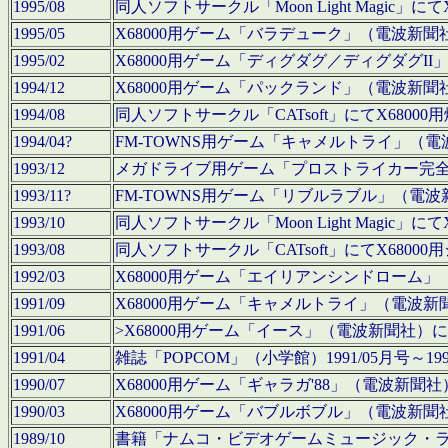
1995/08
同人ソフトサークル「Moon Light Magi
1995/05
X68000用ゲーム「バラデューク」（電波新
1995/02
X68000用ゲーム「ディグダグ／ディグダグI
1994/12
X68000用ゲーム「パックランド」（電波新
1994/08
同人ソフトサークル「CATsoft」にてX68
1994/04?
FM-TOWNS用ゲーム「キャメルトライ」（
1993/12
メガドライブ用ゲーム「プロストライカー完
1993/11?
FM-TOWNS用ゲーム「リブルラブル」（電
1993/10
同人ソフトサークル「Moon Light Magi
1993/08
同人ソフトサークル「CATsoft」にてX68
1992/03
X68000用ゲーム「エイリアンシンドローム
1991/09
X68000用ゲーム「キャメルトライ」（電波
1991/06
>X68000用ゲーム「イース」（電波新聞社
1991/04
雑誌「POPCOM」（小学館）1991/05月
1990/07
X68000用ゲーム「ギャラガ'88」（電波新
1990/03
X68000用ゲーム「バブルボブル」（電波新
1989/10
書籍「ナムコ・ビデオゲームミュージック・ライブ