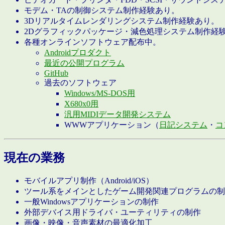
モデム・TAの制御システム制作経験あり。
3Dリアルタイムレンダリングシステム制作経験あり。
2Dグラフィックパッケージ・減色処理システム制作経
各種オンラインソフトウェア配布中。
Androidプロダクト
最近の公開プログラム
GitHub
過去のソフトウェア
Windows/MS-DOS用
X680x0用
汎用MIDIデータ開発システム
WWWアプリケーション（
日記システム
・
コ
現在の業務
モバイルアプリ制作（Android/iOS）
ツール系をメインとしたゲーム開発関連プログラムの制
一般Windowsアプリケーションの制作
外部デバイス用ドライバ・ユーティリティの制作
画像・映像・音声素材の最適化加工