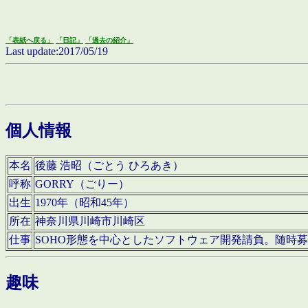
「表紙へ戻る」
「日記」
「過去の紹介」
Last update:2017/05/19
個人情報
本名
後藤 浩昭（ごとう ひろあき）
呼称
GORRY（ごりー）
出生
1970年（昭和45年）
所在
神奈川県川崎市川崎区
仕事
SOHO形態を中心としたソフトウェア開発請負。随時
趣味