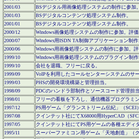
2001/03
BSデジタル用画像処理システムの制作に参加
2001/03
BSデジタルコンテンツ処理システム制作。
2001/01
BSデジタルコンテンツ処理システム制作。
2000/12
Windows画像処理システムの制作に参加。
2000/07
Windows用ISDN TA制御アプリケーション制
2000/06
Windows用画像処理システムの制作に参加
1999/10
Windows用画像処理システムのプラグイン制
1999/10
会社を退職、フリーに戻る。
1999/09
VoIPを利用したコールセンターシステムのサ
1999/03
PHSの開発環境構築と管理担当。
1998/09
PDCのハンドラ部制作とソースコード管理担
1998/01
フリーの看板を下ろし、通信機器プログラミ
1997/12
PS用ゲーム「グランストリーム伝紀」（SCE
1997/08
クインテット社にてX68000用HyperCAD
1997/05
クインテット社にてPS用ゲームの各種エディ
1995/11
スーパーファミコン用ゲーム「天地創造」（