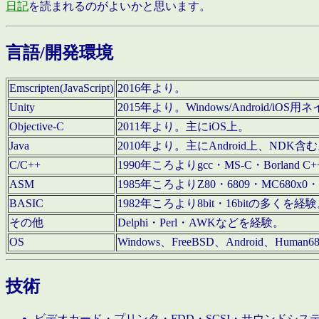
日記
を読まれるのがよいかと思います。
言語/開発環境
Emscripten(JavaScript)
2016年より。
Unity
2015年より。Windows/Android
Objective-C
2011年より。主にiOS上。
Java
2010年より。主にAndroid上、NDK含
C/C++
1990年ころよりgcc・MS-C・Borland C+
ASM
1985年ころよりZ80・6809・MC680x0・
BASIC
1982年ころより8bit・16bitの多くを
その他
Delphi・Perl・AWKなどを経験。
OS
Windows、FreeBSD、Android、Human
技術
ビデオカード・プリンタ・FDD・SCSI・サウンドシ