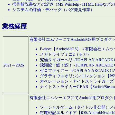
操作解説書などの記述（MS WinHelp / HTML Help
システムの評価・デバッグ（バグ発見作業）
業務経歴
有限会社エムツーにてAndroid/iOS用プ
E-mote【Android/iOS】（有限会社エム
メガドライブミニ2（セガ）
究極タイガーヘリ -TOAPLAN ARCADE 
2021～2026
飛翔鮫！鮫！鮫！ -TOAPLAN ARCADE 
ゼロファイアー -TOAPLAN ARCADE G
グラディウスオリジンコレクション【PS5/Switch
オペレーション・ナイトストライカーズ【Swi
ナイトストライカーGEAR【Switch/St
有限会社エムシーエフにてAndroid用プロ
ソーシャルゲーム（タイトル非公開）／And
封魔戦記エルドギア【iOS/Android/SwitchPS5