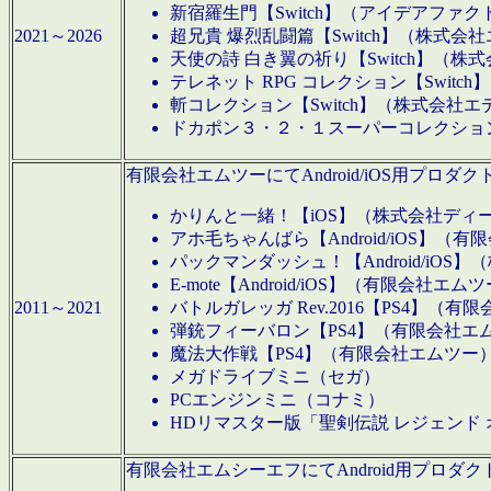
新宿羅生門【Switch】（アイデアファ
2021～2026
超兄貴 爆烈乱闘篇【Switch】（株式会
天使の詩 白き翼の祈り【Switch】（株
テレネット RPG コレクション【Switc
斬コレクション【Switch】（株式会社エ
ドカポン３・２・１スーパーコレクション！
有限会社エムツーにてAndroid/iOS用プ
かりんと一緒！【iOS】（株式会社ディ
アホ毛ちゃんばら【Android/iOS】（
パックマンダッシュ！【Android/iO
E-mote【Android/iOS】（有限会社エム
2011～2021
バトルガレッガ Rev.2016【PS4】（
弾銃フィーバロン【PS4】（有限会社エ
魔法大作戦【PS4】（有限会社エムツー
メガドライブミニ（セガ）
PCエンジンミニ（コナミ）
HDリマスター版「聖剣伝説 レジェンド
有限会社エムシーエフにてAndroid用プロ