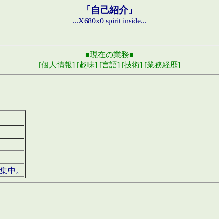
「自己紹介」
...X680x0 spirit inside...
■現在の業務■
[個人情報]
[趣味]
[言語]
[技術]
[業務経歴]
募集中。