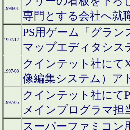
フリーの看板を下ろ
1998/01
専門とする会社へ就
PS用ゲーム「グラン
1997/12
マップエディタシス
クインテット社にてX68
1997/08
像編集システム）ア
クインテット社にて
1997/05
メインプログラマ担
スーパーファミコン