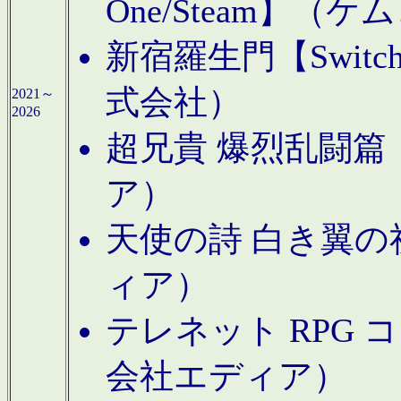
One/Steam】（ケ
新宿羅生門【Swi
式会社）
2021～
2026
超兄貴 爆烈乱闘篇【
ア）
天使の詩 白き翼の祈
ィア）
テレネット RPG 
会社エディア）