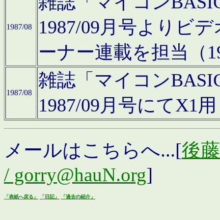
雑誌「マイコンBAS
1987/09月号より
1987/08
ーナー連載を担当（19
雑誌「マイコンBAS
1987/08
1987/09月号にて
メールはこちらへ...[
後藤浩
/ gorry@hauN.org
]
「表紙へ戻る」
「日記」
「過去の紹介」