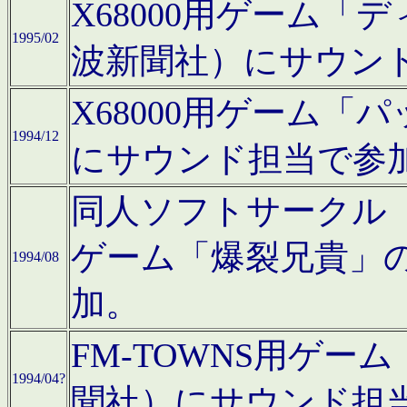
X68000用ゲーム「
1995/02
波新聞社）にサウン
X68000用ゲーム
1994/12
にサウンド担当で参
同人ソフトサークル「CA
ゲーム「爆裂兄貴」
1994/08
加。
FM-TOWNS用ゲ
1994/04?
聞社）にサウンド担