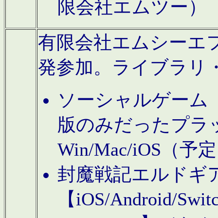
限会社エムツー）
有限会社エムシーエフに
発参加。ライブラリ
ソーシャルゲーム（タ
版のみだったプラ
Win/Mac/iOS（
封魔戦記エルドギ
【iOS/Android/Switc