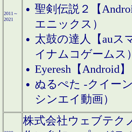
聖剣伝説２【Andr
2011～
2021
エニックス）
太鼓の達人【auス
イナムコゲームス
Eyeresh【And
ぬるぺた -クイーン
シンエイ動画）
株式会社ウェブテクノロジに