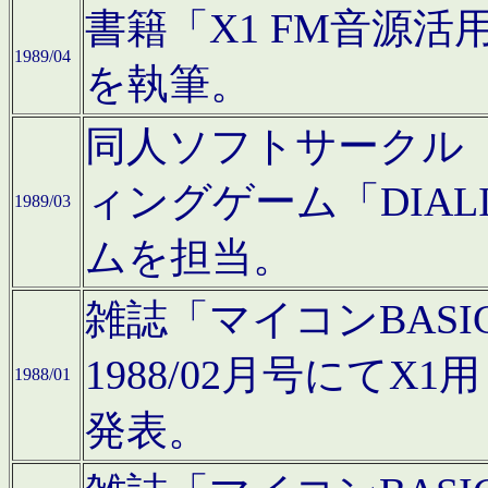
書籍「X1 FM音源
1989/04
を執筆。
同人ソフトサークル「C
ィングゲーム「DIA
1989/03
ムを担当。
雑誌「マイコンBAS
1988/02月号にてX
1988/01
発表。