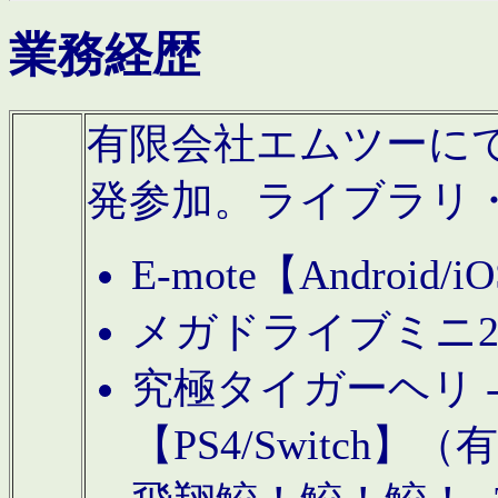
業務経歴
有限会社エムツーにてAn
発参加。ライブラリ
E-mote【Andro
メガドライブミニ
究極タイガーヘリ -TO
【PS4/Switch