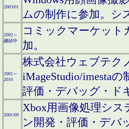
2003/01
ムの制作に参加。シ
コミックマーケット
2002～
継続中
加。
株式会社ウェブテクノロ
iMageStudio/i
2001～
2010
評価・デバッグ・ド
Xbox用画像処理シ
2001/09
ン開発・評価・デバ