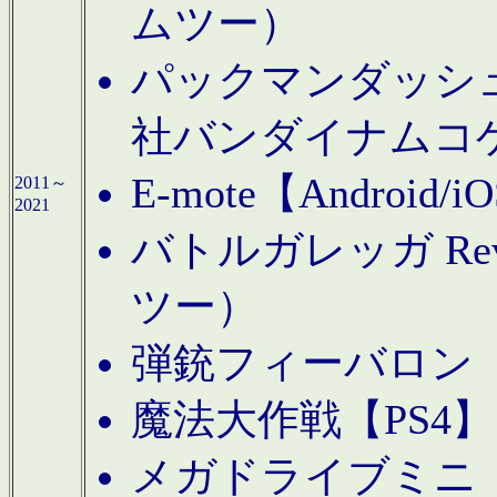
ムツー）
パックマンダッシュ！
社バンダイナムコ
E-mote【Andro
2011～
2021
バトルガレッガ Rev
ツー）
弾銃フィーバロン【
魔法大作戦【PS4
メガドライブミニ