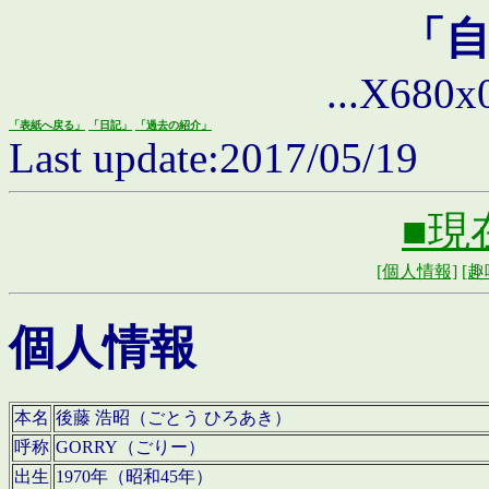
「
...X680x0 
「表紙へ戻る」
「日記」
「過去の紹介」
Last update:2017/05/19
■現
[個人情報]
[趣
個人情報
本名
後藤 浩昭（ごとう ひろあき）
呼称
GORRY（ごりー）
出生
1970年（昭和45年）