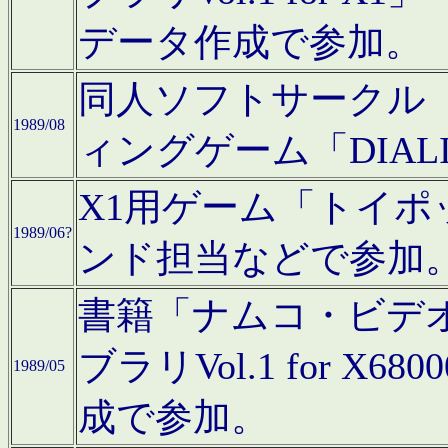
データ作成で参加。
同人ソフトサークル「C
1989/08
ィングゲーム「DIA
X1用ゲーム「トイ
1989/06?
ンド担当などで参加
書籍「ナムコ・ビデ
ブラリVol.1 for 
1989/05
成で参加。