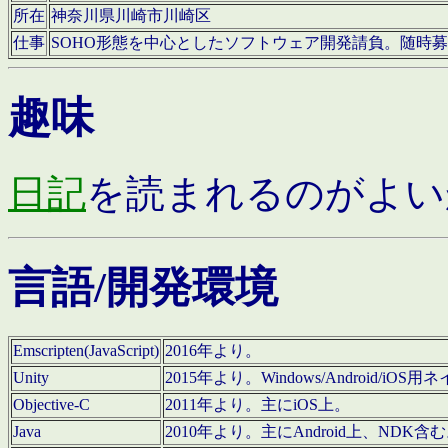
所在
神奈川県川崎市川崎区
仕事
SOHO形態を中心としたソフトウェア開発請負。随時
趣味
日記
を読まれるのがよい
言語/開発環境
Emscripten(JavaScript)
2016年より。
Unity
2015年より。Windows/Android
Objective-C
2011年より。主にiOS上。
Java
2010年より。主にAndroid上、NDK含