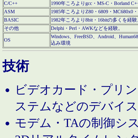
C/C++
1990年ころよりgcc・MS-C・Borland C+
ASM
1985年ころよりZ80・6809・MC680x0・
BASIC
1982年ころより8bit・16bitの多くを
その他
Delphi・Perl・AWKなどを経験。
Windows、FreeBSD、Android、Human
OS
込み環境
技術
ビデオカード・プリンタ
ステムなどのデバイス
モデム・TAの制御シ