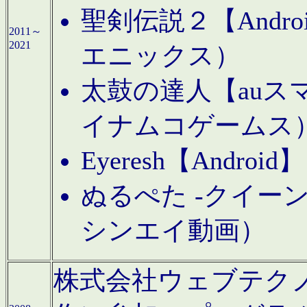
聖剣伝説２【Andr
2011～
2021
エニックス）
太鼓の達人【auス
イナムコゲームス
Eyeresh【And
ぬるぺた -クイーン
シンエイ動画）
株式会社ウェブテクノロジに