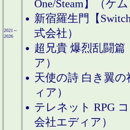
One/Steam】（ケ
新宿羅生門【Swi
式会社）
2021～
2026
超兄貴 爆烈乱闘篇【
ア）
天使の詩 白き翼の祈
ィア）
テレネット RPG 
会社エディア）