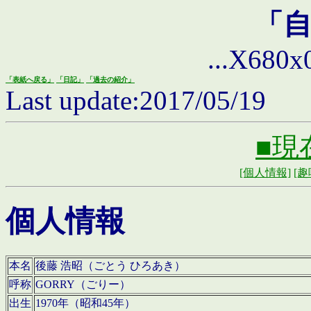
「
...X680x0 
「表紙へ戻る」
「日記」
「過去の紹介」
Last update:2017/05/19
■現
[個人情報]
[趣
個人情報
本名
後藤 浩昭（ごとう ひろあき）
呼称
GORRY（ごりー）
出生
1970年（昭和45年）