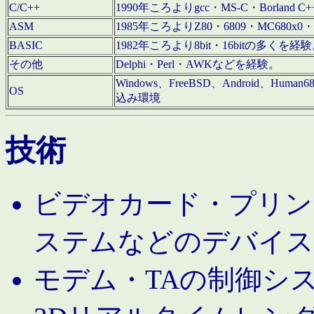
C/C++
1990年ころよりgcc・MS-C・Borland C+
ASM
1985年ころよりZ80・6809・MC680x0・
BASIC
1982年ころより8bit・16bitの多くを
その他
Delphi・Perl・AWKなどを経験。
Windows、FreeBSD、Android、Human
OS
込み環境
技術
ビデオカード・プリンタ
ステムなどのデバイス
モデム・TAの制御シ