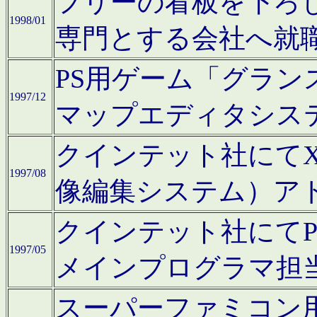
フリーの看板を下ろ
1998/01
専門とする会社へ就
PS用ゲーム「グラン
1997/12
マップエディタシス
クインテット社にてX68
1997/08
像編集システム）ア
クインテット社にて
1997/05
メインプログラマ担
スーパーファミコン