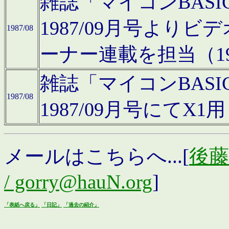
雑誌「マイコンBAS
1987/09月号より
1987/08
ーナー連載を担当（19
雑誌「マイコンBAS
1987/08
1987/09月号にて
メールはこちらへ...[
後藤浩
/ gorry@hauN.org
]
「表紙へ戻る」
「日記」
「過去の紹介」