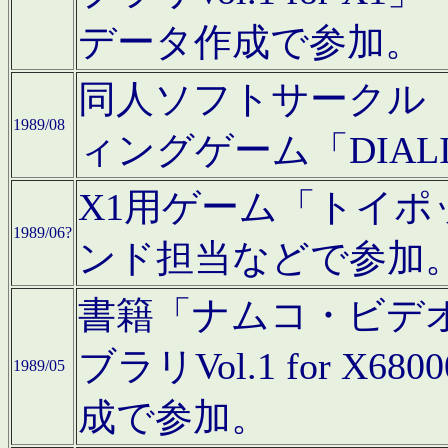
データ作成で参加。
同人ソフトサークル「C
1989/08
ィングゲーム「DIA
X1用ゲーム「トイ
1989/06?
ンド担当などで参加
書籍「ナムコ・ビデ
ブラリVol.1 for 
1989/05
成で参加。