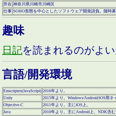
所在
神奈川県川崎市川崎区
仕事
SOHO形態を中心としたソフトウェア開発請負。随時
趣味
日記
を読まれるのがよい
言語/開発環境
Emscripten(JavaScript)
2016年より。
Unity
2015年より。Windows/Android
Objective-C
2011年より。主にiOS上。
Java
2010年より。主にAndroid上、NDK含