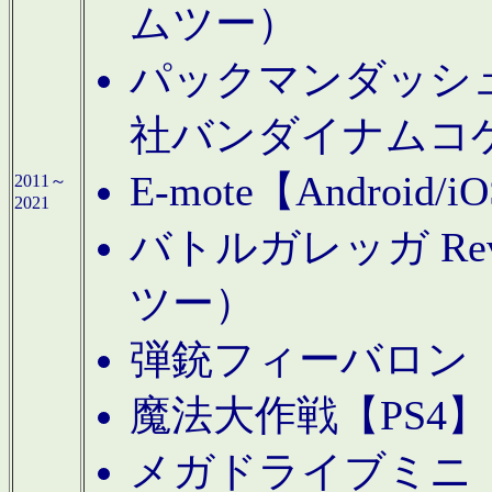
ムツー）
パックマンダッシュ！
社バンダイナムコ
E-mote【Andro
2011～
2021
バトルガレッガ Rev
ツー）
弾銃フィーバロン【
魔法大作戦【PS4
メガドライブミニ