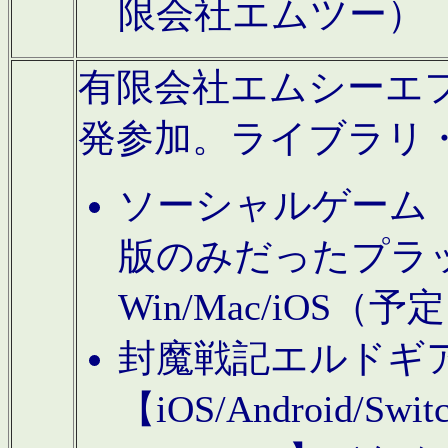
限会社エムツー）
有限会社エムシーエフに
発参加。ライブラリ
ソーシャルゲーム（タ
版のみだったプラ
Win/Mac/iOS（
封魔戦記エルドギ
【iOS/Android/Switc