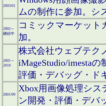
2003/01
ムの制作に参加。シ
コミックマーケット
2002～
継続中
加。
株式会社ウェブテクノロ
iMageStudio/i
2001～
2010
評価・デバッグ・ド
Xbox用画像処理シ
2001/09
ン開発・評価・デバ