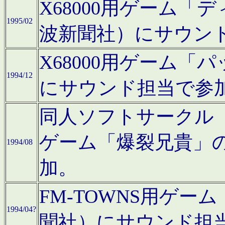
X68000用ゲーム「
1995/02
波新聞社）にサウン
X68000用ゲーム
1994/12
にサウンド担当で参
同人ソフトサークル「CA
ゲーム「爆裂兄貴」
1994/08
加。
FM-TOWNS用ゲ
1994/04?
聞社）にサウンド担