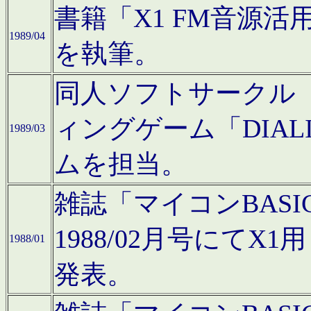
書籍「X1 FM音源
1989/04
を執筆。
同人ソフトサークル「C
ィングゲーム「DIA
1989/03
ムを担当。
雑誌「マイコンBAS
1988/02月号にてX
1988/01
発表。