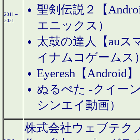
聖剣伝説２【Andr
2011～
2021
エニックス）
太鼓の達人【auス
イナムコゲームス
Eyeresh【And
ぬるぺた -クイーン
シンエイ動画）
株式会社ウェブテクノロジに