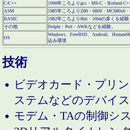
C/C++
1990年ころよりgcc・MS-C・Borland C+
ASM
1985年ころよりZ80・6809・MC680x0・
BASIC
1982年ころより8bit・16bitの多くを
その他
Delphi・Perl・AWKなどを経験。
Windows、FreeBSD、Android、Human
OS
込み環境
技術
ビデオカード・プリンタ
ステムなどのデバイス
モデム・TAの制御シ