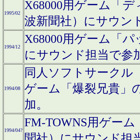
X68000用ゲーム「
1995/02
波新聞社）にサウン
X68000用ゲーム
1994/12
にサウンド担当で参
同人ソフトサークル「CA
ゲーム「爆裂兄貴」
1994/08
加。
FM-TOWNS用ゲ
1994/04?
聞社）にサウンド担