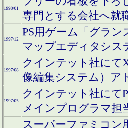
フリーの看板を下ろ
1998/01
専門とする会社へ就
PS用ゲーム「グラン
1997/12
マップエディタシス
クインテット社にてX68
1997/08
像編集システム）ア
クインテット社にて
1997/05
メインプログラマ担
スーパーファミコン