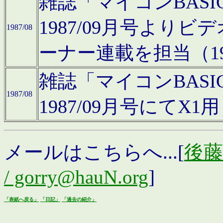
雑誌「マイコンBAS
1987/09月号より
1987/08
ーナー連載を担当（19
雑誌「マイコンBAS
1987/08
1987/09月号にて
メールはこちらへ...[
後藤浩
/ gorry@hauN.org
]
「表紙へ戻る」
「日記」
「過去の紹介」