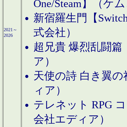
One/Steam】（ケ
新宿羅生門【Swi
式会社）
2021～
2026
超兄貴 爆烈乱闘篇【
ア）
天使の詩 白き翼の祈
ィア）
テレネット RPG 
会社エディア）