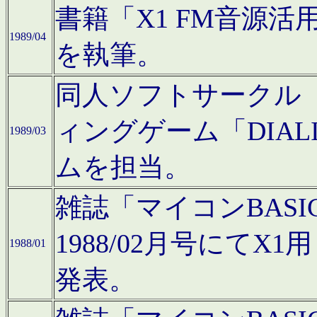
書籍「X1 FM音源
1989/04
を執筆。
同人ソフトサークル「C
ィングゲーム「DIA
1989/03
ムを担当。
雑誌「マイコンBAS
1988/02月号にてX
1988/01
発表。