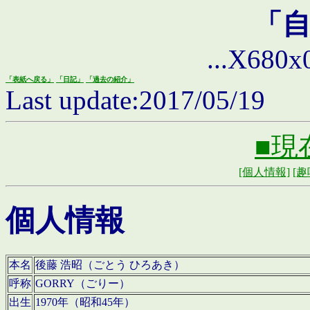
「
...X680x0 
「表紙へ戻る」
「日記」
「過去の紹介」
Last update:2017/05/19
■現
[個人情報]
[趣
個人情報
本名
後藤 浩昭（ごとう ひろあき）
呼称
GORRY（ごりー）
出生
1970年（昭和45年）