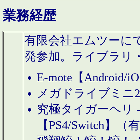
業務経歴
有限会社エムツーにてAn
発参加。ライブラリ
E-mote【Andro
メガドライブミニ
究極タイガーヘリ -TO
【PS4/Switch