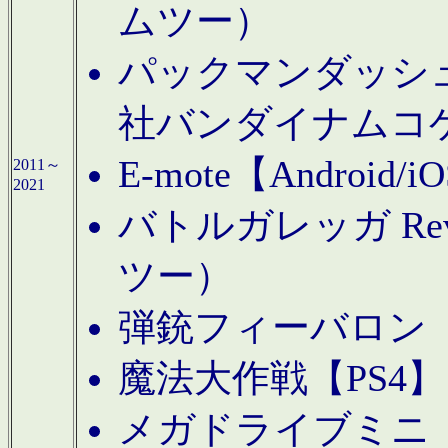
ムツー）
パックマンダッシュ！
社バンダイナムコ
E-mote【Andro
2011～
2021
バトルガレッガ Rev
ツー）
弾銃フィーバロン【
魔法大作戦【PS4
メガドライブミニ