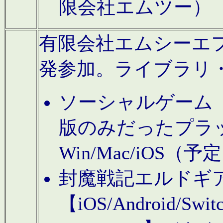
限会社エムツー）
有限会社エムシーエフに
発参加。ライブラリ
ソーシャルゲーム（タ
版のみだったプラ
Win/Mac/iOS（
封魔戦記エルドギ
【iOS/Android/Switc