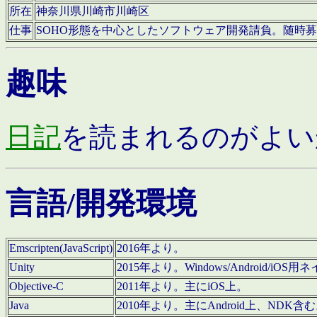
所在
神奈川県川崎市川崎区
仕事
SOHO形態を中心としたソフトウェア開発請負。随時
趣味
日記
を読まれるのがよい
言語/開発環境
Emscripten(JavaScript)
2016年より。
Unity
2015年より。Windows/Android
Objective-C
2011年より。主にiOS上。
Java
2010年より。主にAndroid上、NDK含