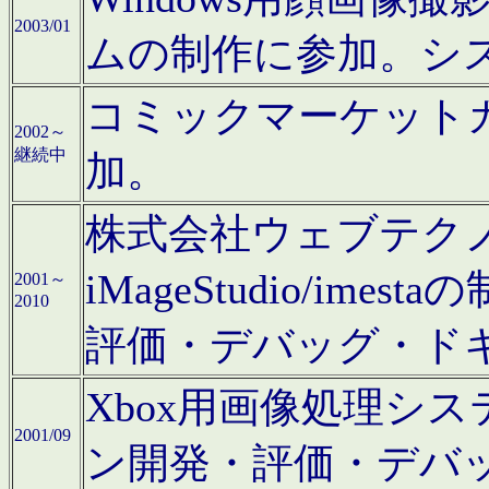
2003/01
ムの制作に参加。シ
コミックマーケット
2002～
継続中
加。
株式会社ウェブテクノロ
iMageStudio/i
2001～
2010
評価・デバッグ・ド
Xbox用画像処理シ
2001/09
ン開発・評価・デバ