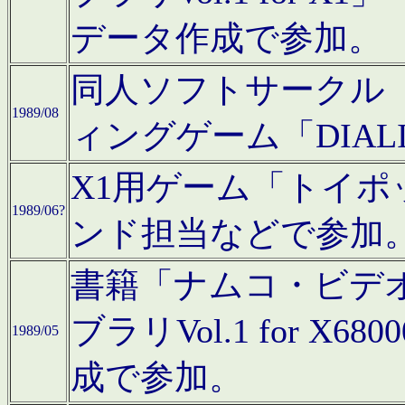
データ作成で参加。
同人ソフトサークル「C
1989/08
ィングゲーム「DIA
X1用ゲーム「トイ
1989/06?
ンド担当などで参加
書籍「ナムコ・ビデ
ブラリVol.1 for 
1989/05
成で参加。