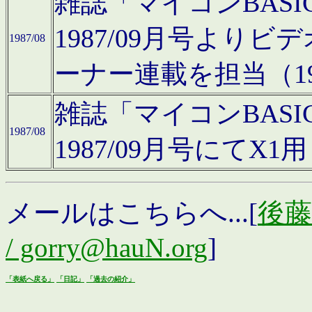
雑誌「マイコンBAS
1987/09月号より
1987/08
ーナー連載を担当（19
雑誌「マイコンBAS
1987/08
1987/09月号にて
メールはこちらへ...[
後藤浩
/ gorry@hauN.org
]
「表紙へ戻る」
「日記」
「過去の紹介」