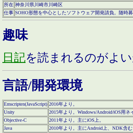
所在
神奈川県川崎市川崎区
仕事
SOHO形態を中心としたソフトウェア開発請負。随時
趣味
日記
を読まれるのがよい
言語/開発環境
Emscripten(JavaScript)
2016年より。
Unity
2015年より。Windows/Android
Objective-C
2011年より。主にiOS上。
Java
2010年より。主にAndroid上、NDK含