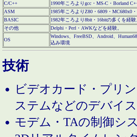
C/C++
1990年ころよりgcc・MS-C・Borland C+
ASM
1985年ころよりZ80・6809・MC680x0・
BASIC
1982年ころより8bit・16bitの多くを
その他
Delphi・Perl・AWKなどを経験。
Windows、FreeBSD、Android、Human
OS
込み環境
技術
ビデオカード・プリンタ
ステムなどのデバイス
モデム・TAの制御シ