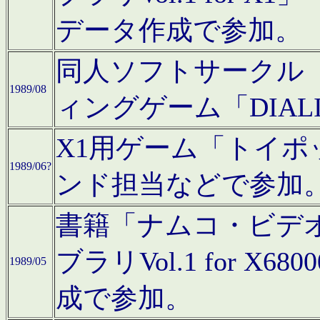
データ作成で参加。
同人ソフトサークル「C
1989/08
ィングゲーム「DIA
X1用ゲーム「トイ
1989/06?
ンド担当などで参加
書籍「ナムコ・ビデ
ブラリVol.1 for 
1989/05
成で参加。