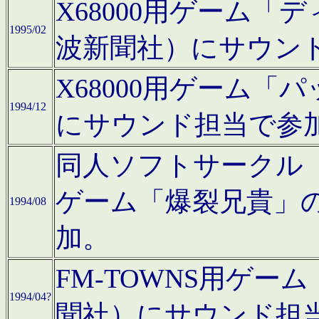
X68000用ゲーム「
1995/02
波新聞社）にサウン
X68000用ゲーム
1994/12
にサウンド担当で参
同人ソフトサークル「CA
ゲーム「爆裂兄貴」
1994/08
加。
FM-TOWNS用ゲ
1994/04?
聞社）にサウンド担