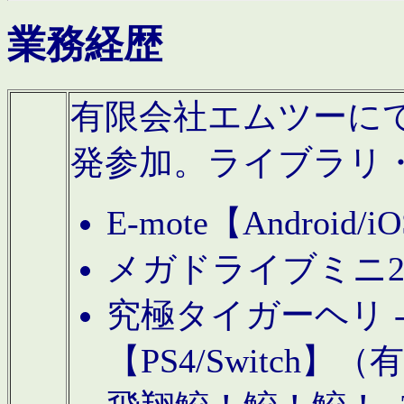
業務経歴
有限会社エムツーにてAn
発参加。ライブラリ
E-mote【Andro
メガドライブミニ
究極タイガーヘリ -TO
【PS4/Switch