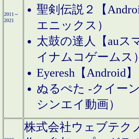
聖剣伝説２【Andr
2011～
2021
エニックス）
太鼓の達人【auス
イナムコゲームス
Eyeresh【And
ぬるぺた -クイーン
シンエイ動画）
株式会社ウェブテクノロジに