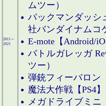
ムツー）
パックマンダッシュ！
社バンダイナムコ
E-mote【Andro
2011～
2021
バトルガレッガ Rev
ツー）
弾銃フィーバロン【
魔法大作戦【PS4
メガドライブミニ