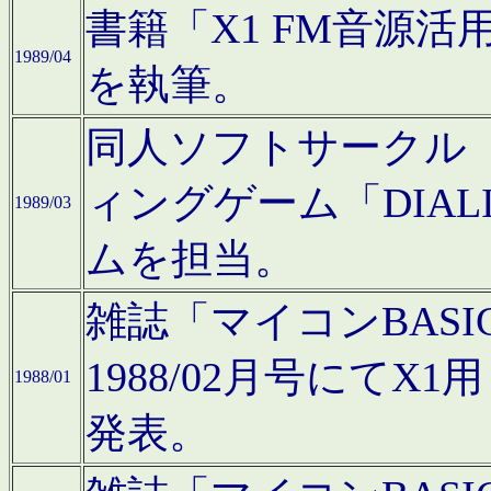
書籍「X1 FM音源
1989/04
を執筆。
同人ソフトサークル「C
ィングゲーム「DIA
1989/03
ムを担当。
雑誌「マイコンBAS
1988/02月号にてX
1988/01
発表。