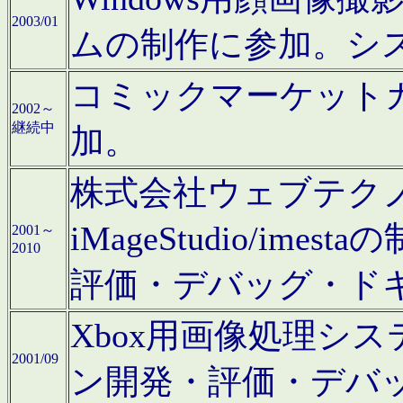
2003/01
ムの制作に参加。シ
コミックマーケット
2002～
継続中
加。
株式会社ウェブテクノロ
iMageStudio/i
2001～
2010
評価・デバッグ・ド
Xbox用画像処理シ
2001/09
ン開発・評価・デバ