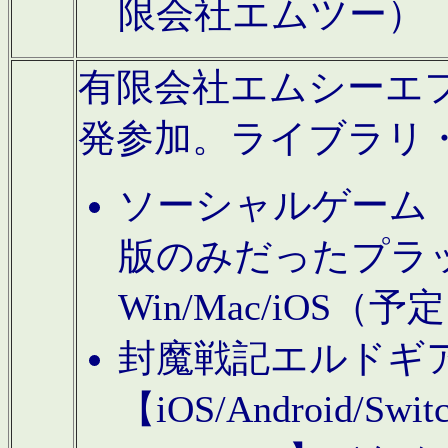
限会社エムツー）
有限会社エムシーエフに
発参加。ライブラリ
ソーシャルゲーム（タ
版のみだったプラ
Win/Mac/iOS（
封魔戦記エルドギ
【iOS/Android/Switc