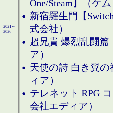
One/Steam】（ケ
新宿羅生門【Swi
式会社）
2021～
2026
超兄貴 爆烈乱闘篇【
ア）
天使の詩 白き翼の祈
ィア）
テレネット RPG 
会社エディア）