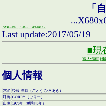
「
...X680x0 
「表紙へ戻る」
「日記」
「過去の紹介」
Last update:2017/05/19
■現
[個人情報]
[趣
個人情報
本名
後藤 浩昭（ごとう ひろあき）
呼称
GORRY（ごりー）
出生
1970年（昭和45年）