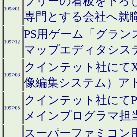
フリーの看板を下ろ
1998/01
専門とする会社へ就
PS用ゲーム「グラン
1997/12
マップエディタシス
クインテット社にてX68
1997/08
像編集システム）ア
クインテット社にて
1997/05
メインプログラマ担
スーパーファミコン