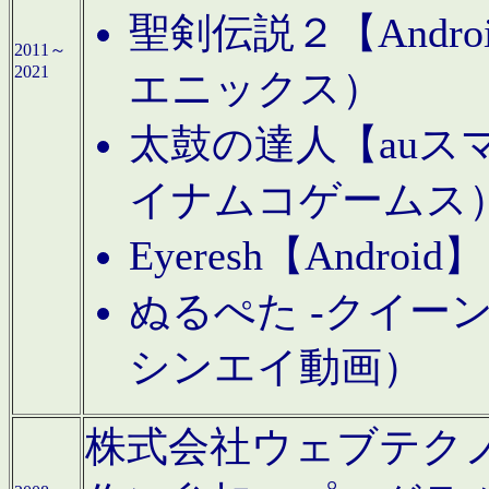
聖剣伝説２【Andr
2011～
2021
エニックス）
太鼓の達人【auス
イナムコゲームス
Eyeresh【And
ぬるぺた -クイーン
シンエイ動画）
株式会社ウェブテクノロジに