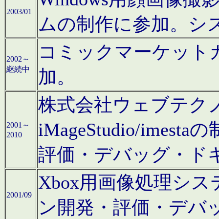
2003/01
ムの制作に参加。シ
コミックマーケット
2002～
継続中
加。
株式会社ウェブテクノロ
iMageStudio/i
2001～
2010
評価・デバッグ・ド
Xbox用画像処理シ
2001/09
ン開発・評価・デバ