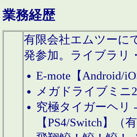
業務経歴
有限会社エムツーにてAn
発参加。ライブラリ
E-mote【Andro
メガドライブミニ
究極タイガーヘリ -TO
【PS4/Switch