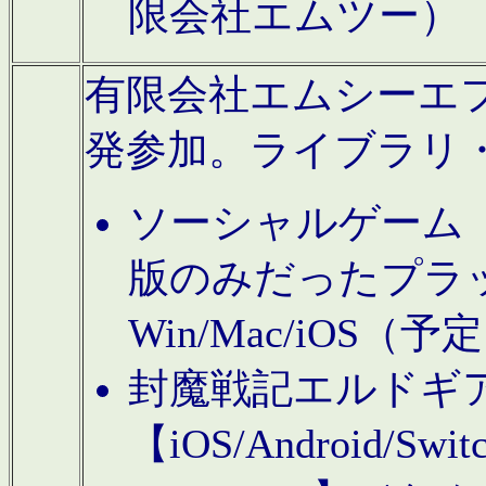
限会社エムツー）
有限会社エムシーエフに
発参加。ライブラリ
ソーシャルゲーム（タ
版のみだったプラ
Win/Mac/iOS（
封魔戦記エルドギ
【iOS/Android/Switc