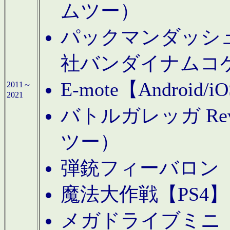
ムツー）
パックマンダッシュ！
社バンダイナムコ
E-mote【Andro
2011～
2021
バトルガレッガ Rev
ツー）
弾銃フィーバロン【
魔法大作戦【PS4
メガドライブミニ