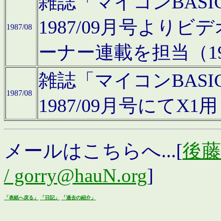
雑誌「マイコンBAS
1987/09月号より
1987/08
ーナー連載を担当（19
雑誌「マイコンBAS
1987/08
1987/09月号にて
メールはこちらへ...[
後藤浩
/ gorry@hauN.org
]
「表紙へ戻る」
「日記」
「過去の紹介」