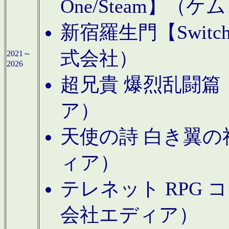
One/Steam】（ケ
新宿羅生門【Swi
式会社）
2021～
2026
超兄貴 爆烈乱闘篇【
ア）
天使の詩 白き翼の祈
ィア）
テレネット RPG 
会社エディア）