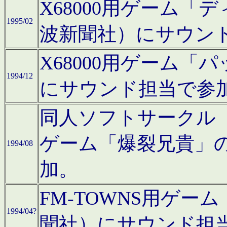
X68000用ゲーム「
1995/02
波新聞社）にサウン
X68000用ゲーム
1994/12
にサウンド担当で参
同人ソフトサークル「CA
ゲーム「爆裂兄貴」
1994/08
加。
FM-TOWNS用ゲ
1994/04?
聞社）にサウンド担