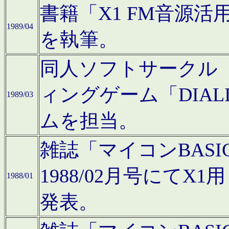
書籍「X1 FM音源
1989/04
を執筆。
同人ソフトサークル「C
ィングゲーム「DIA
1989/03
ムを担当。
雑誌「マイコンBAS
1988/02月号にてX
1988/01
発表。