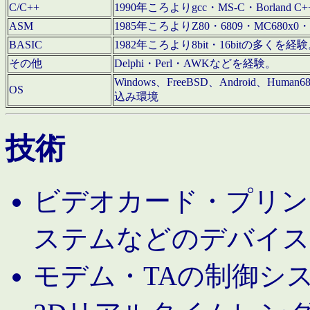
C/C++
1990年ころよりgcc・MS-C・Borland C+
ASM
1985年ころよりZ80・6809・MC680x0・
BASIC
1982年ころより8bit・16bitの多くを
その他
Delphi・Perl・AWKなどを経験。
Windows、FreeBSD、Android、Human
OS
込み環境
技術
ビデオカード・プリンタ
ステムなどのデバイス
モデム・TAの制御シ