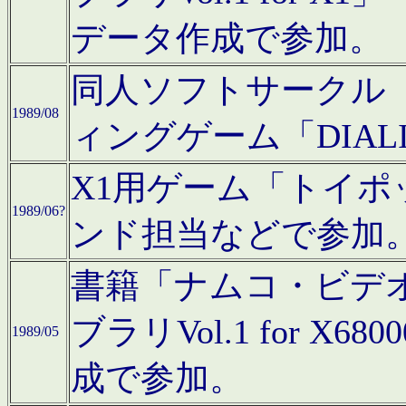
データ作成で参加。
同人ソフトサークル「C
1989/08
ィングゲーム「DIA
X1用ゲーム「トイ
1989/06?
ンド担当などで参加
書籍「ナムコ・ビデ
ブラリVol.1 for 
1989/05
成で参加。