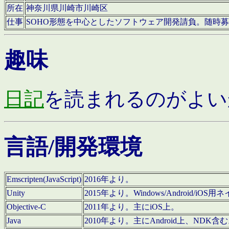
所在
神奈川県川崎市川崎区
仕事
SOHO形態を中心としたソフトウェア開発請負。随時
趣味
日記
を読まれるのがよい
言語/開発環境
Emscripten(JavaScript)
2016年より。
Unity
2015年より。Windows/Android
Objective-C
2011年より。主にiOS上。
Java
2010年より。主にAndroid上、NDK含