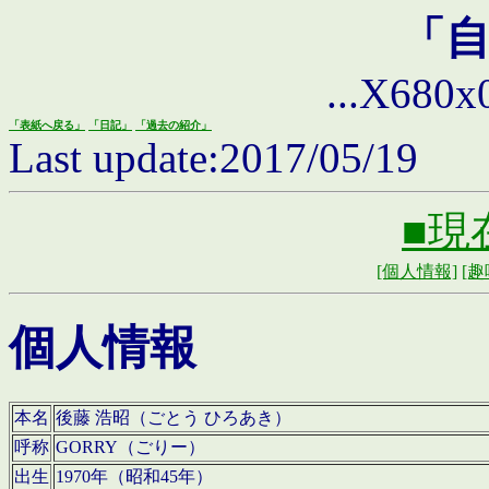
「
...X680x0 
「表紙へ戻る」
「日記」
「過去の紹介」
Last update:2017/05/19
■現
[個人情報]
[趣
個人情報
本名
後藤 浩昭（ごとう ひろあき）
呼称
GORRY（ごりー）
出生
1970年（昭和45年）