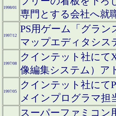
フリーの看板を下ろ
1998/01
専門とする会社へ就
PS用ゲーム「グラン
1997/12
マップエディタシス
クインテット社にてX68
1997/08
像編集システム）ア
クインテット社にて
1997/05
メインプログラマ担
スーパーファミコン