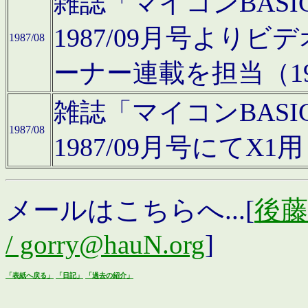
雑誌「マイコンBAS
1987/09月号より
1987/08
ーナー連載を担当（19
雑誌「マイコンBAS
1987/08
1987/09月号にて
メールはこちらへ...[
後藤浩
/ gorry@hauN.org
]
「表紙へ戻る」
「日記」
「過去の紹介」