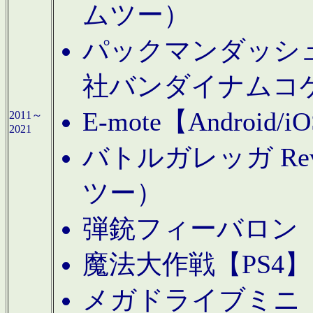
ムツー）
パックマンダッシュ！
社バンダイナムコ
E-mote【Andro
2011～
2021
バトルガレッガ Rev
ツー）
弾銃フィーバロン【
魔法大作戦【PS4
メガドライブミニ