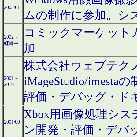
2003/01
ムの制作に参加。シ
コミックマーケット
2002～
継続中
加。
株式会社ウェブテクノロ
iMageStudio/i
2001～
2010
評価・デバッグ・ド
Xbox用画像処理シ
2001/09
ン開発・評価・デバ