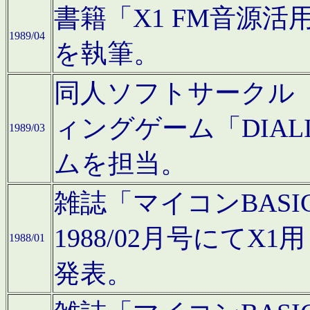
書籍「X1 FM音源
1989/04
を執筆。
同人ソフトサークル「C
ィングゲーム「DIA
1989/03
ムを担当。
雑誌「マイコンBAS
1988/02月号にてX
1988/01
発表。