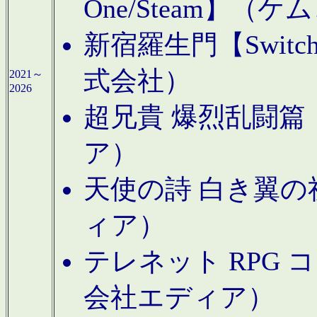
One/Steam】（ケ
新宿羅生門【Swi
式会社）
2021～
2026
超兄貴 爆烈乱闘篇【
ア）
天使の詩 白き翼の祈
ィア）
テレネット RPG 
会社エディア）