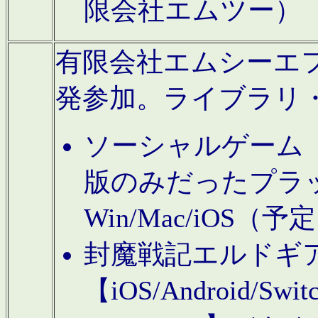
限会社エムツー）
有限会社エムシーエフに
発参加。ライブラリ
ソーシャルゲーム（タ
版のみだったプラ
Win/Mac/iOS（
封魔戦記エルドギ
【iOS/Android/Switc