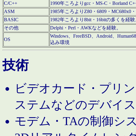
C/C++
1990年ころよりgcc・MS-C・Borland C+
ASM
1985年ころよりZ80・6809・MC680x0・
BASIC
1982年ころより8bit・16bitの多くを
その他
Delphi・Perl・AWKなどを経験。
Windows、FreeBSD、Android、Human
OS
込み環境
技術
ビデオカード・プリンタ
ステムなどのデバイス
モデム・TAの制御シ