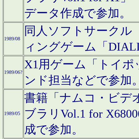
データ作成で参加。
同人ソフトサークル「C
1989/08
ィングゲーム「DIA
X1用ゲーム「トイ
1989/06?
ンド担当などで参加
書籍「ナムコ・ビデ
ブラリVol.1 for 
1989/05
成で参加。