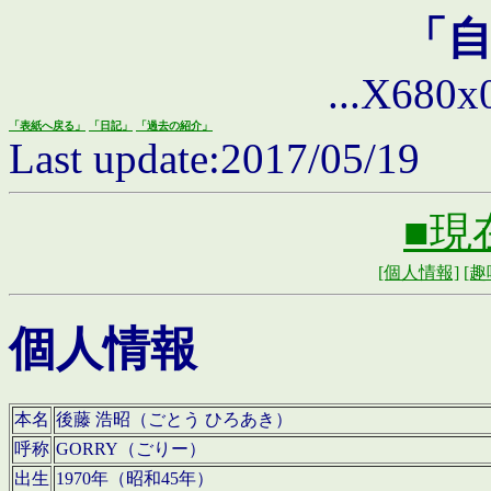
「
...X680x0 
「表紙へ戻る」
「日記」
「過去の紹介」
Last update:2017/05/19
■現
[個人情報]
[趣
個人情報
本名
後藤 浩昭（ごとう ひろあき）
呼称
GORRY（ごりー）
出生
1970年（昭和45年）