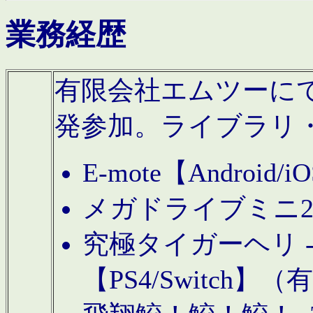
業務経歴
有限会社エムツーにてAn
発参加。ライブラリ
E-mote【Andro
メガドライブミニ
究極タイガーヘリ -TO
【PS4/Switch