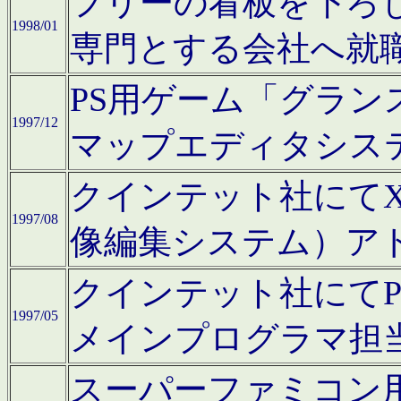
フリーの看板を下ろ
1998/01
専門とする会社へ就
PS用ゲーム「グラン
1997/12
マップエディタシス
クインテット社にてX68
1997/08
像編集システム）ア
クインテット社にて
1997/05
メインプログラマ担
スーパーファミコン