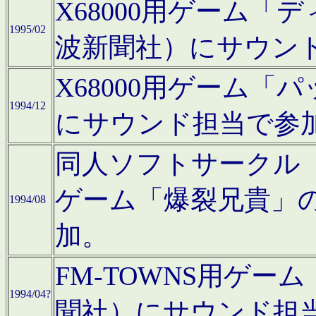
X68000用ゲーム「
1995/02
波新聞社）にサウン
X68000用ゲーム
1994/12
にサウンド担当で参
同人ソフトサークル「CA
ゲーム「爆裂兄貴」
1994/08
加。
FM-TOWNS用ゲ
1994/04?
聞社）にサウンド担