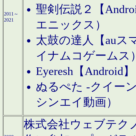
聖剣伝説２【Andr
2011～
2021
エニックス）
太鼓の達人【auス
イナムコゲームス
Eyeresh【And
ぬるぺた -クイーン
シンエイ動画）
株式会社ウェブテクノロジに