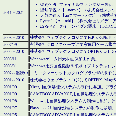
聖剣伝説 -ファイナルファンタジー外伝-
聖剣伝説２【Android】（株式会社ス
2011～2021
太鼓の達人【auスマートパス】（株式
Eyeresh【Android】（株式会社リメディ
ぬるぺた -クイーンバグの襲来-（TOKY
2008～2010
株式会社ウェブテクノロジにてEsPix/EsPi
2007/09
有限会社クロノスケープにて家庭用ゲーム機
2005～2010
株式会社ウェブテクノロジにてOPTPiX webD
2003/11
Windowsゲーム用素材画像加工作業。
2003/01
Windows用顔画像撮影＆印刷（プリクラ型
2002～継続中
コミックマーケットカタログブラウザの制作
2001～2010
株式会社ウェブテクノロジにてOPTPiX iMag
2001/09
Xbox用画像処理システムの制作に参加。プ
2001/09
GAMEBOY ADVANCE用画像処理シス
2001/08
Windows用画像処理システムの制作に参加
2001/07
Playstation2用画像処理システムの制作
2001/05
GAMEBOY ADVANCE用画像処理シス