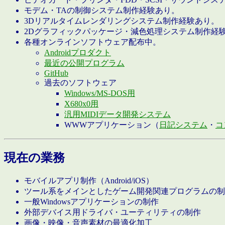
モデム・TAの制御システム制作経験あり。
3Dリアルタイムレンダリングシステム制作経験あり。
2Dグラフィックパッケージ・減色処理システム制作経
各種オンラインソフトウェア配布中。
Androidプロダクト
最近の公開プログラム
GitHub
過去のソフトウェア
Windows/MS-DOS用
X680x0用
汎用MIDIデータ開発システム
WWWアプリケーション（
日記システム
・
コ
現在の業務
モバイルアプリ制作（Android/iOS）
ツール系をメインとしたゲーム開発関連プログラムの制
一般Windowsアプリケーションの制作
外部デバイス用ドライバ・ユーティリティの制作
画像・映像・音声素材の最適化加工