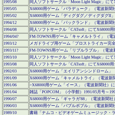
1995/08
同人ソフトサークル「Moon Light Magi
1995/05
X68000用ゲーム「バラデューク」（電波新
1995/02
X68000用ゲーム「ディグダグ／ディグダグI
1994/12
X68000用ゲーム「パックランド」（電波新
1994/08
同人ソフトサークル「CATsoft」にてX68
1994/04?
FM-TOWNS用ゲーム「キャメルトライ」（
1993/12
メガドライブ用ゲーム「プロストライカー完
1993/11?
FM-TOWNS用ゲーム「リブルラブル」（電
1993/10
同人ソフトサークル「Moon Light Magi
1993/08
同人ソフトサークル「CATsoft」にてX68
1992/03
X68000用ゲーム「エイリアンシンドローム
1991/09
X68000用ゲーム「キャメルトライ」（電波
1991/06
>X68000用ゲーム「イース」（電波新聞社
1991/04
雑誌「POPCOM」（小学館）1991/05月
1990/07
X68000用ゲーム「ギャラガ'88」（電波新
1990/03
X68000用ゲーム「バブルボブル」（電波新
1989/10
書籍「ナムコ・ビデオゲームミュージック・ライブ