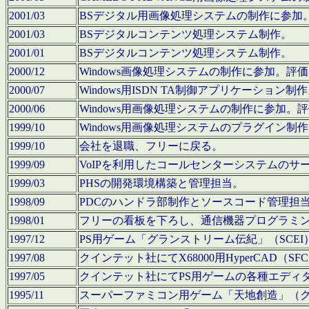
2001/03
BSデジタル用画像処理システムの制作に参加
2001/03
BSデジタルコンテンツ処理システム制作。
2001/01
BSデジタルコンテンツ処理システム制作。
2000/12
Windows画像処理システムの制作に参加。
2000/07
Windows用ISDN TA制御アプリケーション制
2000/06
Windows用画像処理システムの制作に参加
1999/10
Windows用画像処理システムのプラグイン制
1999/10
会社を退職、フリーに戻る。
1999/09
VoIPを利用したコールセンターシステムのサ
1999/03
PHSの開発環境構築と管理担当。
1998/09
PDCのハンドラ部制作とソースコード管理担
1998/01
フリーの看板を下ろし、通信機器プログラミ
1997/12
PS用ゲーム「グランストリーム伝紀」（SCE
1997/08
クインテット社にてX68000用HyperCAD
1997/05
クインテット社にてPS用ゲームの各種エディ
1995/11
スーパーファミコン用ゲーム「天地創造」（