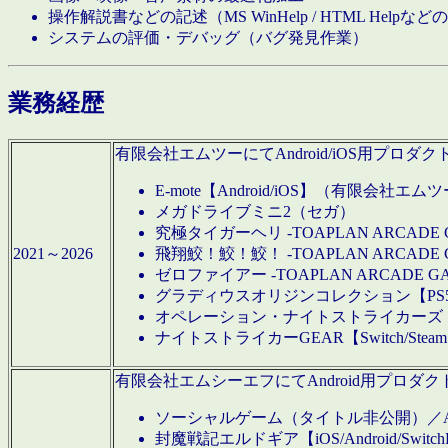
操作解説書などの記述（MS WinHelp / HTML Help
システムの評価・デバッグ（バグ発見作業）
業務経歴
有限会社エムツーにてAndroid/iOS用プ
E-mote【Android/iOS】（有限会社エム
メガドライブミニ2（セガ）
究極タイガーヘリ -TOAPLAN ARCADE 
2021～2026
飛翔鮫！鮫！鮫！ -TOAPLAN ARCADE 
ゼロファイアー -TOAPLAN ARCADE G
グラディウスオリジンコレクション【PS5/Switch
オペレーション・ナイトストライカーズ【Swi
ナイトストライカーGEAR【Switch/St
有限会社エムシーエフにてAndroid用プロ
ソーシャルゲーム（タイトル非公開）／And
封魔戦記エルドギア【iOS/Android/SwitchPS5