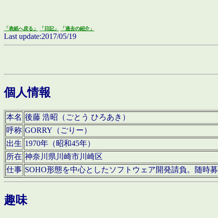
「表紙へ戻る」
「日記」
「過去の紹介」
Last update:2017/05/19
個人情報
本名
後藤 浩昭（ごとう ひろあき）
呼称
GORRY（ごりー）
出生
1970年（昭和45年）
所在
神奈川県川崎市川崎区
仕事
SOHO形態を中心としたソフトウェア開発請負。随時
趣味