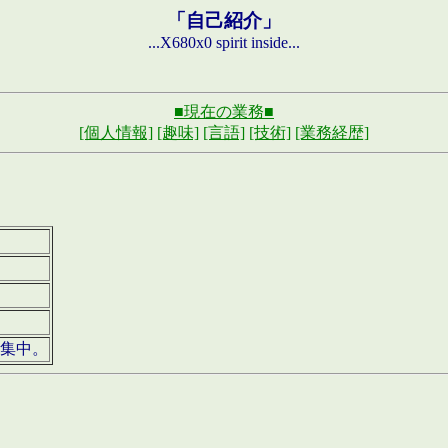
「自己紹介」
...X680x0 spirit inside...
■現在の業務■
[個人情報]
[趣味]
[言語]
[技術]
[業務経歴]
募集中。