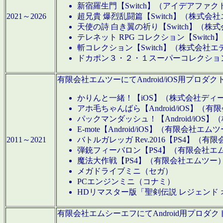
新宿羅生門【Switch】（アイデアファ
2021～2026
超兄貴 爆烈乱闘篇【Switch】（株式会
天使の詩 白き翼の祈り【Switch】（株
テレネット RPG コレクション【Switc
斬コレクション【Switch】（株式会社エ
ドカポン３・２・１スーパーコレクション！
有限会社エムツーにてAndroid/iOS用プ
かりんと一緒！【iOS】（株式会社ディ
アホ毛ちゃんばら【Android/iOS】（
パックマンダッシュ！【Android/iO
E-mote【Android/iOS】（有限会社エム
2011～2021
バトルガレッガ Rev.2016【PS4】（
弾銃フィーバロン【PS4】（有限会社エ
魔法大作戦【PS4】（有限会社エムツー
メガドライブミニ（セガ）
PCエンジンミニ（コナミ）
HDリマスター版「聖剣伝説 レジェンド
有限会社エムシーエフにてAndroid用プロ