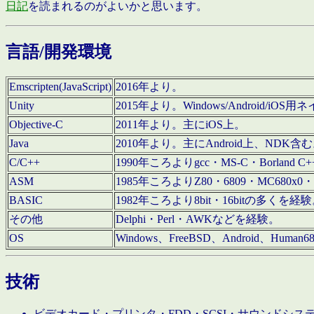
日記
を読まれるのがよいかと思います。
言語/開発環境
Emscripten(JavaScript)
2016年より。
Unity
2015年より。Windows/Android
Objective-C
2011年より。主にiOS上。
Java
2010年より。主にAndroid上、NDK含
C/C++
1990年ころよりgcc・MS-C・Borland C+
ASM
1985年ころよりZ80・6809・MC680x0・
BASIC
1982年ころより8bit・16bitの多くを
その他
Delphi・Perl・AWKなどを経験。
OS
Windows、FreeBSD、Android、Human
技術
ビデオカード・プリンタ・FDD・SCSI・サウンドシ