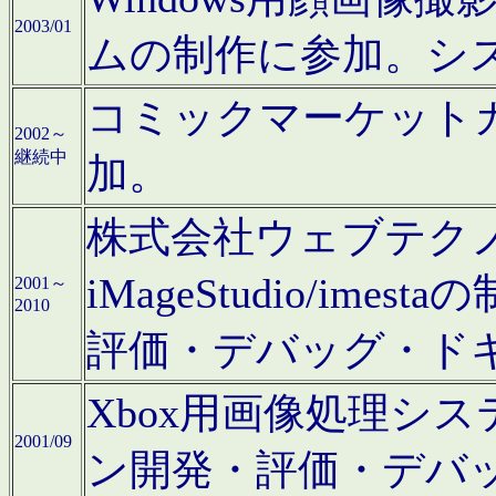
2003/01
ムの制作に参加。シ
コミックマーケット
2002～
継続中
加。
株式会社ウェブテクノロ
iMageStudio/i
2001～
2010
評価・デバッグ・ド
Xbox用画像処理シ
2001/09
ン開発・評価・デバ