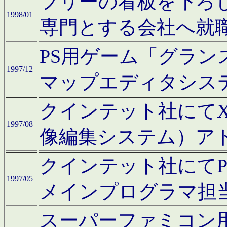
フリーの看板を下ろ
1998/01
専門とする会社へ就
PS用ゲーム「グラン
1997/12
マップエディタシス
クインテット社にてX68
1997/08
像編集システム）ア
クインテット社にて
1997/05
メインプログラマ担
スーパーファミコン