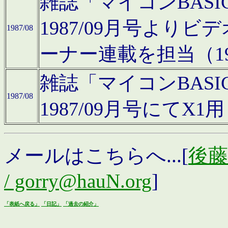
雑誌「マイコンBAS
1987/09月号より
1987/08
ーナー連載を担当（19
雑誌「マイコンBAS
1987/08
1987/09月号にて
メールはこちらへ...[
後藤浩
/ gorry@hauN.org
]
「表紙へ戻る」
「日記」
「過去の紹介」