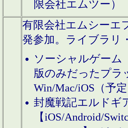
限会社エムツー）
有限会社エムシーエフに
発参加。ライブラリ
ソーシャルゲーム（タ
版のみだったプラ
Win/Mac/iOS（
封魔戦記エルドギ
【iOS/Android/Switc