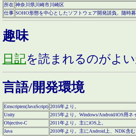
所在
神奈川県川崎市川崎区
仕事
SOHO形態を中心としたソフトウェア開発請負。随時
趣味
日記
を読まれるのがよい
言語/開発環境
Emscripten(JavaScript)
2016年より。
Unity
2015年より。Windows/Android
Objective-C
2011年より。主にiOS上。
Java
2010年より。主にAndroid上、NDK含