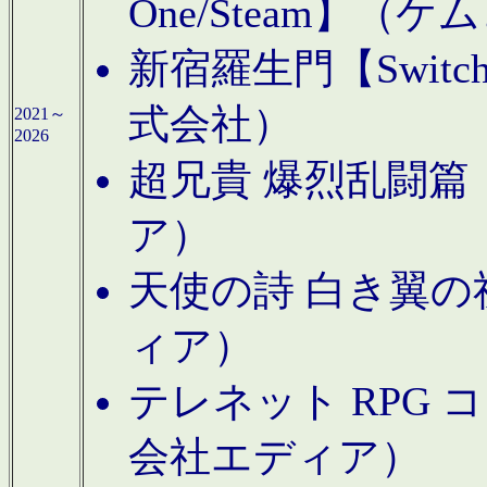
One/Steam】（ケ
新宿羅生門【Swi
式会社）
2021～
2026
超兄貴 爆烈乱闘篇【
ア）
天使の詩 白き翼の祈
ィア）
テレネット RPG 
会社エディア）