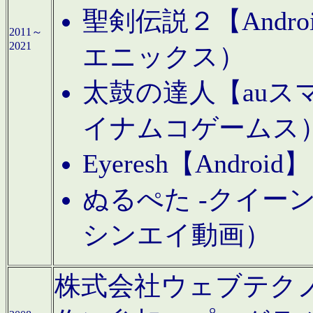
聖剣伝説２【Andr
2011～
2021
エニックス）
太鼓の達人【auス
イナムコゲームス
Eyeresh【And
ぬるぺた -クイーン
シンエイ動画）
株式会社ウェブテクノロジに