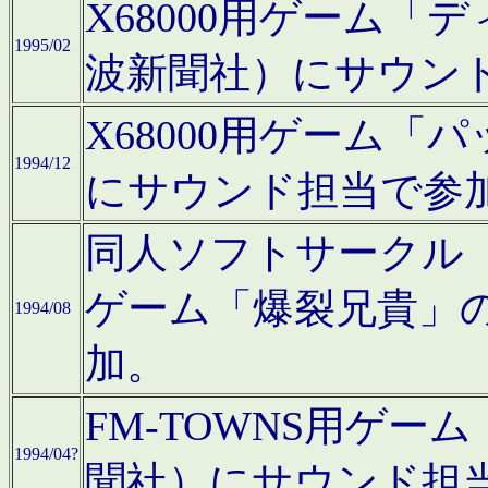
X68000用ゲーム「
1995/02
波新聞社）にサウン
X68000用ゲーム
1994/12
にサウンド担当で参
同人ソフトサークル「CA
ゲーム「爆裂兄貴」
1994/08
加。
FM-TOWNS用ゲ
1994/04?
聞社）にサウンド担