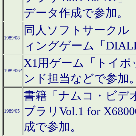
データ作成で参加。
同人ソフトサークル「C
1989/08
ィングゲーム「DIA
X1用ゲーム「トイ
1989/06?
ンド担当などで参加
書籍「ナムコ・ビデ
ブラリVol.1 for 
1989/05
成で参加。