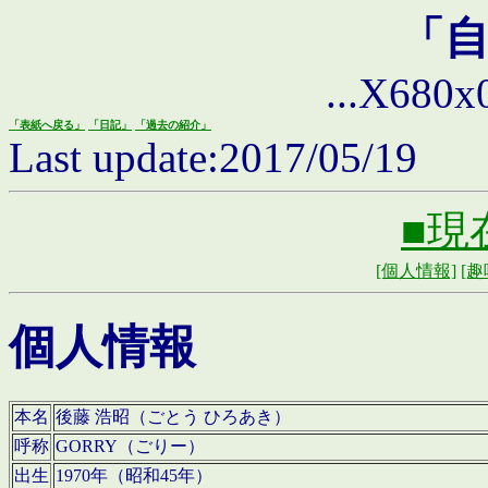
「
...X680x0 
「表紙へ戻る」
「日記」
「過去の紹介」
Last update:2017/05/19
■現
[個人情報]
[趣
個人情報
本名
後藤 浩昭（ごとう ひろあき）
呼称
GORRY（ごりー）
出生
1970年（昭和45年）