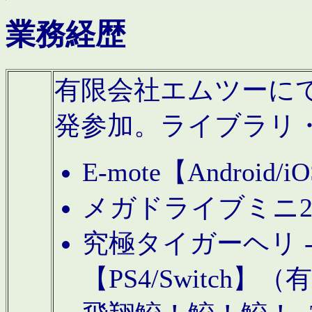
業務経歴
有限会社エムツーにてAn
発参加。ライブラリ
E-mote【Andro
メガドライブミニ
究極タイガーヘリ -TO
【PS4/Switch