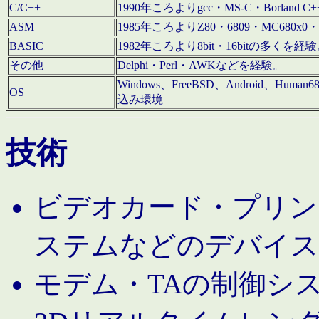
C/C++
1990年ころよりgcc・MS-C・Borland C+
ASM
1985年ころよりZ80・6809・MC680x0・
BASIC
1982年ころより8bit・16bitの多くを
その他
Delphi・Perl・AWKなどを経験。
Windows、FreeBSD、Android、Human
OS
込み環境
技術
ビデオカード・プリンタ
ステムなどのデバイス
モデム・TAの制御シ