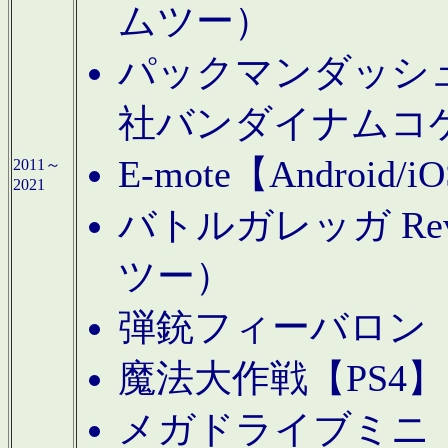
ムツー）
パックマンダッシュ！
社バンダイナムコ
E-mote【Andro
2011～
2021
バトルガレッガ Rev
ツー）
弾銃フィーバロン【
魔法大作戦【PS4
メガドライブミニ