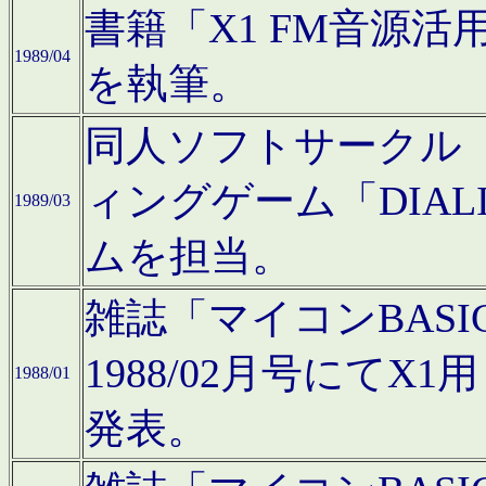
書籍「X1 FM音源
1989/04
を執筆。
同人ソフトサークル「C
ィングゲーム「DIA
1989/03
ムを担当。
雑誌「マイコンBAS
1988/02月号にてX
1988/01
発表。