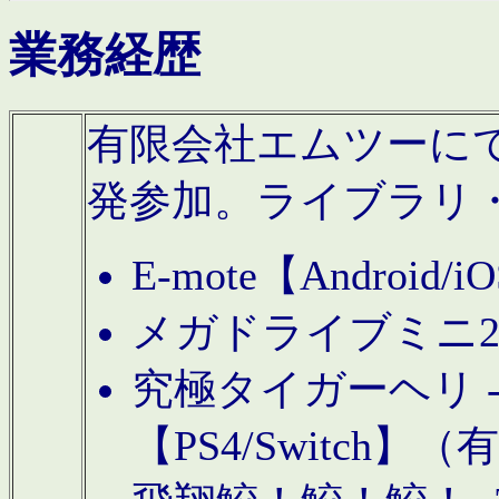
業務経歴
有限会社エムツーにてAn
発参加。ライブラリ
E-mote【Andro
メガドライブミニ
究極タイガーヘリ -TO
【PS4/Switch