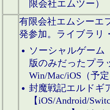
限会社エムツー）
有限会社エムシーエフに
発参加。ライブラリ
ソーシャルゲーム（タ
版のみだったプラ
Win/Mac/iOS（
封魔戦記エルドギ
【iOS/Android/Switc