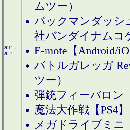
ムツー）
パックマンダッシュ！
社バンダイナムコ
E-mote【Andro
2011～
2021
バトルガレッガ Rev
ツー）
弾銃フィーバロン【
魔法大作戦【PS4
メガドライブミニ