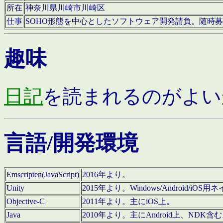
所在
神奈川県川崎市川崎区
仕事
SOHO形態を中心としたソフトウェア開発請負。随時
趣味
日記
を読まれるのがよい
言語/開発環境
Emscripten(JavaScript)
2016年より。
Unity
2015年より。Windows/Android
Objective-C
2011年より。主にiOS上。
Java
2010年より。主にAndroid上、NDK含