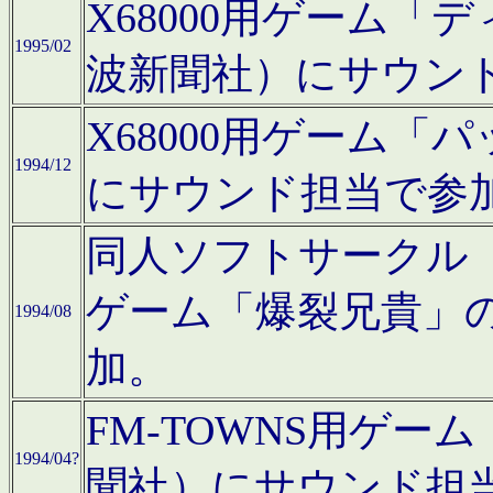
X68000用ゲーム「
1995/02
波新聞社）にサウン
X68000用ゲーム
1994/12
にサウンド担当で参
同人ソフトサークル「CA
ゲーム「爆裂兄貴」
1994/08
加。
FM-TOWNS用ゲ
1994/04?
聞社）にサウンド担