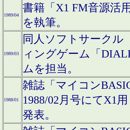
書籍「X1 FM音源
1989/04
を執筆。
同人ソフトサークル「C
ィングゲーム「DIA
1989/03
ムを担当。
雑誌「マイコンBAS
1988/02月号にてX
1988/01
発表。