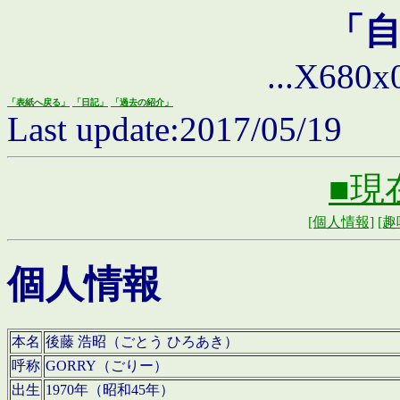
「
...X680x0 
「表紙へ戻る」
「日記」
「過去の紹介」
Last update:2017/05/19
■現
[個人情報]
[趣
個人情報
本名
後藤 浩昭（ごとう ひろあき）
呼称
GORRY（ごりー）
出生
1970年（昭和45年）