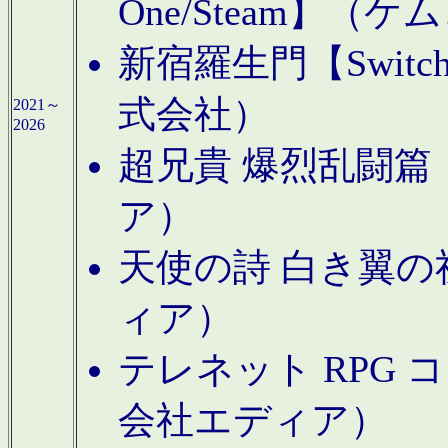
One/Steam】（ケ
新宿羅生門【Swi
式会社）
2021～
2026
超兄貴 爆烈乱闘篇【
ア）
天使の詩 白き翼の祈
ィア）
テレネット RPG 
会社エディア）