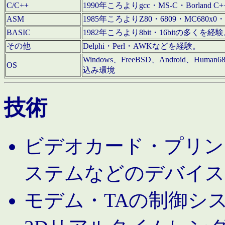
C/C++
1990年ころよりgcc・MS-C・Borland C+
ASM
1985年ころよりZ80・6809・MC680x0・
BASIC
1982年ころより8bit・16bitの多くを
その他
Delphi・Perl・AWKなどを経験。
Windows、FreeBSD、Android、Human
OS
込み環境
技術
ビデオカード・プリンタ
ステムなどのデバイス
モデム・TAの制御シ