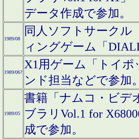
データ作成で参加。
同人ソフトサークル「C
1989/08
ィングゲーム「DIA
X1用ゲーム「トイ
1989/06?
ンド担当などで参加
書籍「ナムコ・ビデ
ブラリVol.1 for 
1989/05
成で参加。