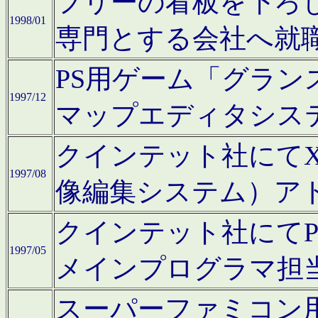
フリーの看板を下ろ
1998/01
専門とする会社へ就
PS用ゲーム「グラン
1997/12
マップエディタシス
クインテット社にてX68
1997/08
像編集システム）ア
クインテット社にて
1997/05
メインプログラマ担
スーパーファミコン