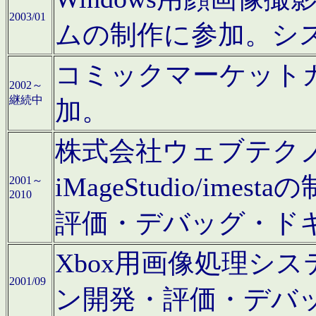
2003/01
ムの制作に参加。シ
コミックマーケット
2002～
継続中
加。
株式会社ウェブテクノロ
iMageStudio/i
2001～
2010
評価・デバッグ・ド
Xbox用画像処理シ
2001/09
ン開発・評価・デバ