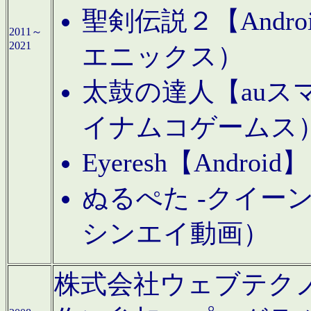
聖剣伝説２【Andr
2011～
2021
エニックス）
太鼓の達人【auス
イナムコゲームス
Eyeresh【And
ぬるぺた -クイーン
シンエイ動画）
株式会社ウェブテクノロジに