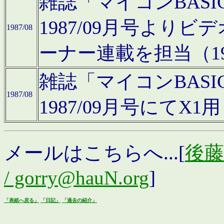
雑誌「マイコンBAS
1987/09月号より
1987/08
ーナー連載を担当（19
雑誌「マイコンBAS
1987/08
1987/09月号にて
メールはこちらへ...[
後藤浩
/ gorry@hauN.org
]
「表紙へ戻る」
「日記」
「過去の紹介」