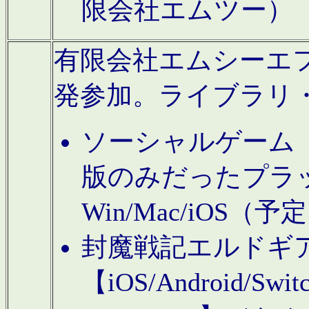
限会社エムツー）
有限会社エムシーエフに
発参加。ライブラリ
ソーシャルゲーム（タ
版のみだったプラ
Win/Mac/iOS（
封魔戦記エルドギ
【iOS/Android/Switc