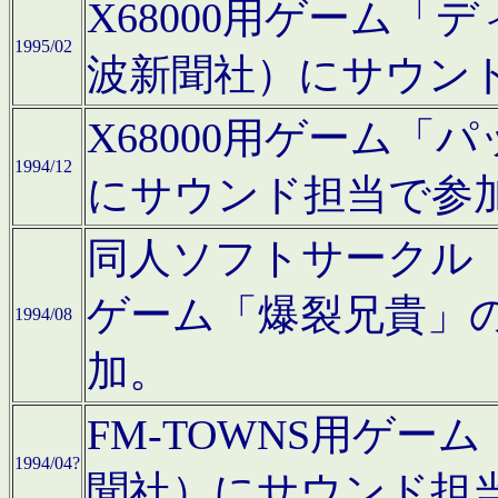
X68000用ゲーム「
1995/02
波新聞社）にサウン
X68000用ゲーム
1994/12
にサウンド担当で参
同人ソフトサークル「CA
ゲーム「爆裂兄貴」
1994/08
加。
FM-TOWNS用ゲ
1994/04?
聞社）にサウンド担