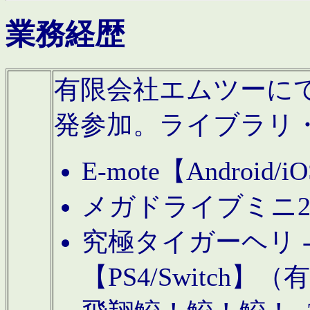
業務経歴
有限会社エムツーにてAn
発参加。ライブラリ
E-mote【Andro
メガドライブミニ
究極タイガーヘリ -TO
【PS4/Switch