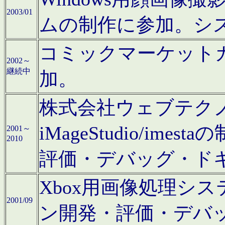
2003/01
ムの制作に参加。シ
コミックマーケット
2002～
継続中
加。
株式会社ウェブテクノロ
iMageStudio/i
2001～
2010
評価・デバッグ・ド
Xbox用画像処理シ
2001/09
ン開発・評価・デバ