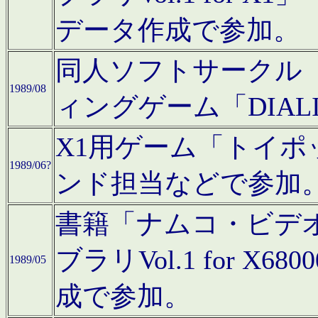
データ作成で参加。
同人ソフトサークル「C
1989/08
ィングゲーム「DIA
X1用ゲーム「トイ
1989/06?
ンド担当などで参加
書籍「ナムコ・ビデ
ブラリVol.1 for 
1989/05
成で参加。