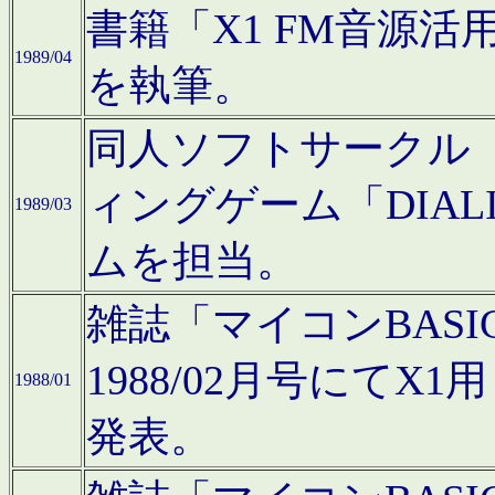
書籍「X1 FM音源
1989/04
を執筆。
同人ソフトサークル「C
ィングゲーム「DIA
1989/03
ムを担当。
雑誌「マイコンBAS
1988/02月号にてX
1988/01
発表。