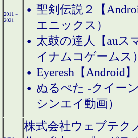
聖剣伝説２【Andr
2011～
2021
エニックス）
太鼓の達人【auス
イナムコゲームス
Eyeresh【And
ぬるぺた -クイーン
シンエイ動画）
株式会社ウェブテクノロジに