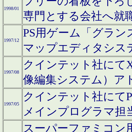
フリーの看板を下ろ
1998/01
専門とする会社へ就
PS用ゲーム「グラン
1997/12
マップエディタシス
クインテット社にてX68
1997/08
像編集システム）ア
クインテット社にて
1997/05
メインプログラマ担
スーパーファミコン