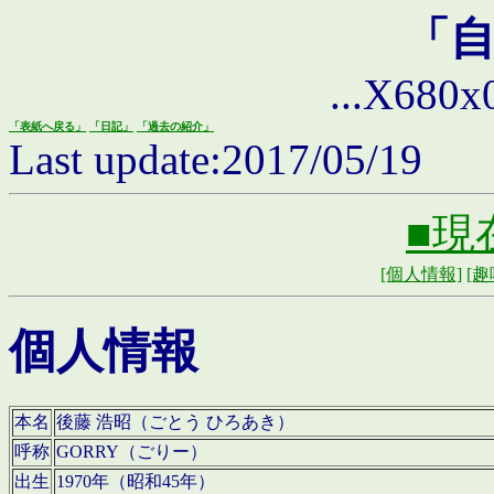
「
...X680x0 
「表紙へ戻る」
「日記」
「過去の紹介」
Last update:2017/05/19
■現
[個人情報]
[趣
個人情報
本名
後藤 浩昭（ごとう ひろあき）
呼称
GORRY（ごりー）
出生
1970年（昭和45年）