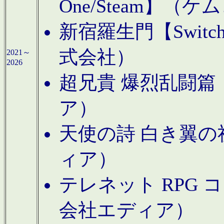
One/Steam】（ケ
新宿羅生門【Swi
式会社）
2021～
2026
超兄貴 爆烈乱闘篇【
ア）
天使の詩 白き翼の祈
ィア）
テレネット RPG 
会社エディア）