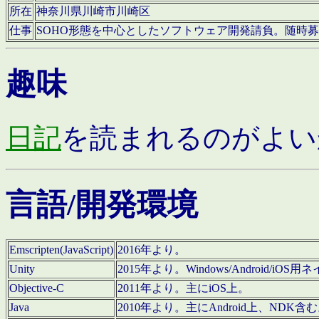
所在
神奈川県川崎市川崎区
仕事
SOHO形態を中心としたソフトウェア開発請負。随時
趣味
日記
を読まれるのがよい
言語/開発環境
Emscripten(JavaScript)
2016年より。
Unity
2015年より。Windows/Android
Objective-C
2011年より。主にiOS上。
Java
2010年より。主にAndroid上、NDK含