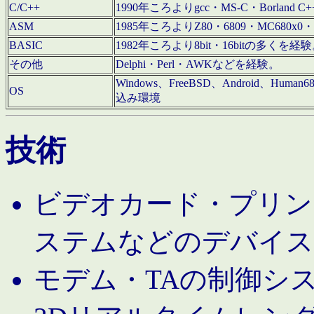
C/C++
1990年ころよりgcc・MS-C・Borland C+
ASM
1985年ころよりZ80・6809・MC680x0・
BASIC
1982年ころより8bit・16bitの多くを
その他
Delphi・Perl・AWKなどを経験。
Windows、FreeBSD、Android、Human
OS
込み環境
技術
ビデオカード・プリンタ
ステムなどのデバイス
モデム・TAの制御シ