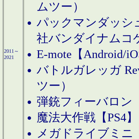
ムツー）
パックマンダッシュ！
社バンダイナムコ
E-mote【Andro
2011～
2021
バトルガレッガ Rev
ツー）
弾銃フィーバロン【
魔法大作戦【PS4
メガドライブミニ