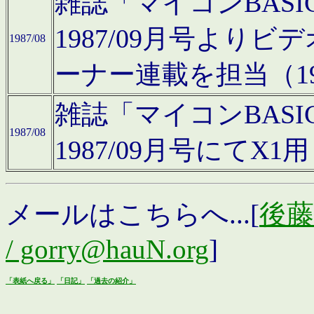
雑誌「マイコンBAS
1987/09月号より
1987/08
ーナー連載を担当（19
雑誌「マイコンBAS
1987/08
1987/09月号にて
メールはこちらへ...[
後藤浩
/ gorry@hauN.org
]
「表紙へ戻る」
「日記」
「過去の紹介」