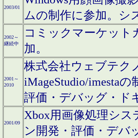
2003/01
ムの制作に参加。シ
コミックマーケット
2002～
継続中
加。
株式会社ウェブテクノロ
iMageStudio/i
2001～
2010
評価・デバッグ・ド
Xbox用画像処理シ
2001/09
ン開発・評価・デバ