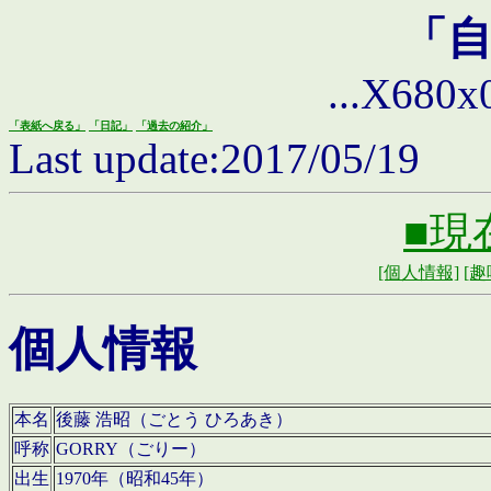
「
...X680x0 
「表紙へ戻る」
「日記」
「過去の紹介」
Last update:2017/05/19
■現
[個人情報]
[趣
個人情報
本名
後藤 浩昭（ごとう ひろあき）
呼称
GORRY（ごりー）
出生
1970年（昭和45年）