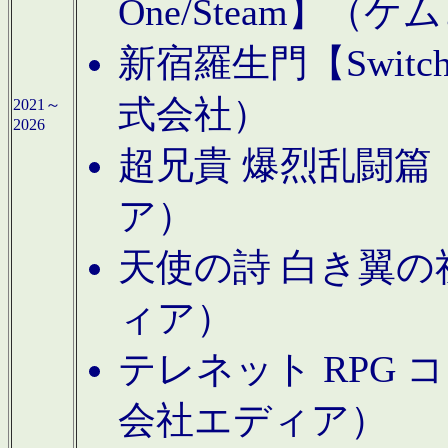
One/Steam】（ケ
新宿羅生門【Swi
式会社）
2021～
2026
超兄貴 爆烈乱闘篇【
ア）
天使の詩 白き翼の祈
ィア）
テレネット RPG 
会社エディア）