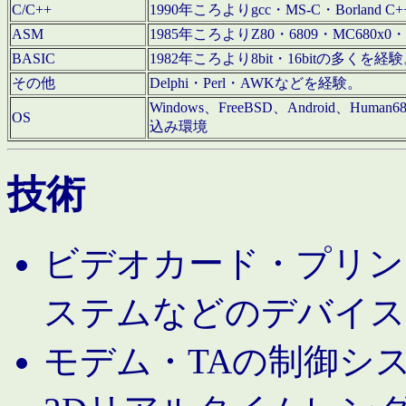
C/C++
1990年ころよりgcc・MS-C・Borland C+
ASM
1985年ころよりZ80・6809・MC680x0・
BASIC
1982年ころより8bit・16bitの多くを
その他
Delphi・Perl・AWKなどを経験。
Windows、FreeBSD、Android、Human
OS
込み環境
技術
ビデオカード・プリンタ
ステムなどのデバイス
モデム・TAの制御シ