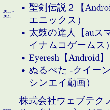
聖剣伝説２【Andr
2011～
2021
エニックス）
太鼓の達人【auス
イナムコゲームス
Eyeresh【And
ぬるぺた -クイーン
シンエイ動画）
株式会社ウェブテクノロジに