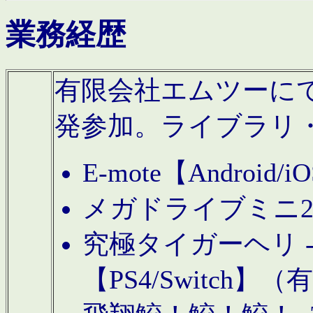
業務経歴
有限会社エムツーにてAn
発参加。ライブラリ
E-mote【Andro
メガドライブミニ
究極タイガーヘリ -TO
【PS4/Switch