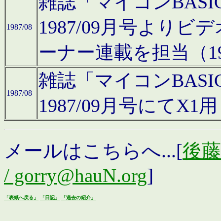
雑誌「マイコンBAS
1987/09月号より
1987/08
ーナー連載を担当（19
雑誌「マイコンBAS
1987/08
1987/09月号にて
メールはこちらへ...[
後藤浩
/ gorry@hauN.org
]
「表紙へ戻る」
「日記」
「過去の紹介」