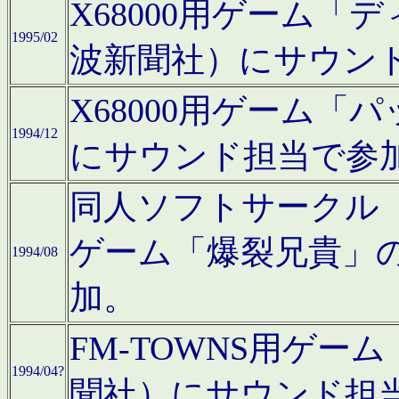
X68000用ゲーム「
1995/02
波新聞社）にサウン
X68000用ゲーム
1994/12
にサウンド担当で参
同人ソフトサークル「CA
ゲーム「爆裂兄貴」
1994/08
加。
FM-TOWNS用ゲ
1994/04?
聞社）にサウンド担