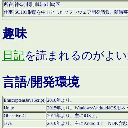
所在
神奈川県川崎市川崎区
仕事
SOHO形態を中心としたソフトウェア開発請負。随時
趣味
日記
を読まれるのがよい
言語/開発環境
Emscripten(JavaScript)
2016年より。
Unity
2015年より。Windows/Android
Objective-C
2011年より。主にiOS上。
Java
2010年より。主にAndroid上、NDK含