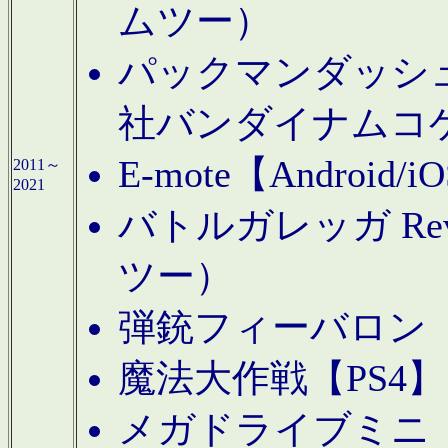
ムツー）
パックマンダッシュ！
社バンダイナムコ
E-mote【Andro
2011～
2021
バトルガレッガ Rev
ツー）
弾銃フィーバロン【
魔法大作戦【PS4
メガドライブミニ