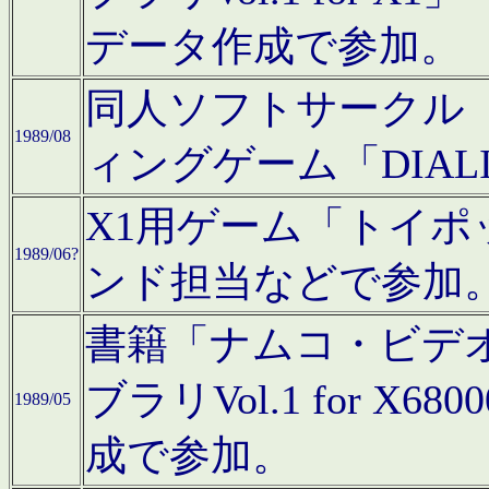
データ作成で参加。
同人ソフトサークル「C
1989/08
ィングゲーム「DIA
X1用ゲーム「トイ
1989/06?
ンド担当などで参加
書籍「ナムコ・ビデ
ブラリVol.1 for 
1989/05
成で参加。