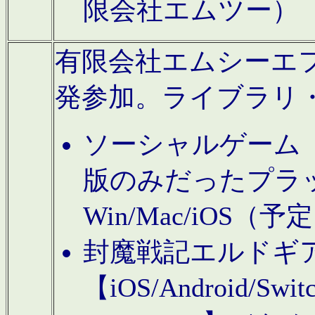
限会社エムツー）
有限会社エムシーエフに
発参加。ライブラリ
ソーシャルゲーム（タ
版のみだったプラ
Win/Mac/iOS（
封魔戦記エルドギ
【iOS/Android/Switc