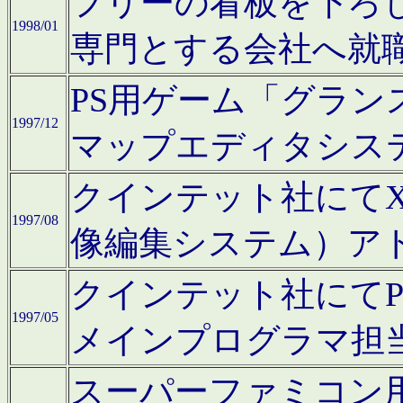
フリーの看板を下ろ
1998/01
専門とする会社へ就
PS用ゲーム「グラン
1997/12
マップエディタシス
クインテット社にてX68
1997/08
像編集システム）ア
クインテット社にて
1997/05
メインプログラマ担
スーパーファミコン