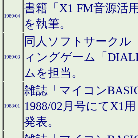
書籍「X1 FM音源
1989/04
を執筆。
同人ソフトサークル「C
ィングゲーム「DIA
1989/03
ムを担当。
雑誌「マイコンBAS
1988/02月号にてX
1988/01
発表。