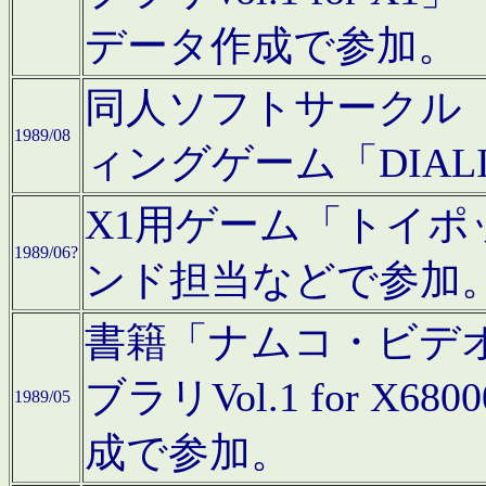
データ作成で参加。
同人ソフトサークル「C
1989/08
ィングゲーム「DIA
X1用ゲーム「トイ
1989/06?
ンド担当などで参加
書籍「ナムコ・ビデ
ブラリVol.1 for 
1989/05
成で参加。