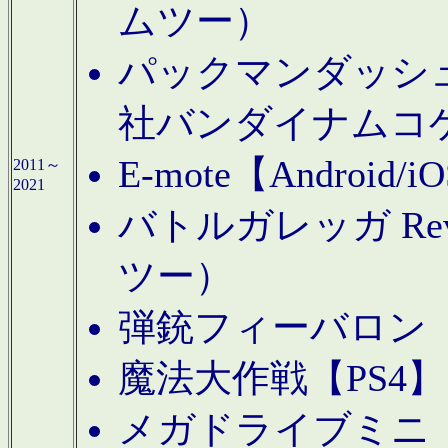
ムツー）
パックマンダッシュ！
社バンダイナムコ
E-mote【Andro
2011～
2021
バトルガレッガ Rev
ツー）
弾銃フィーバロン【
魔法大作戦【PS4
メガドライブミニ