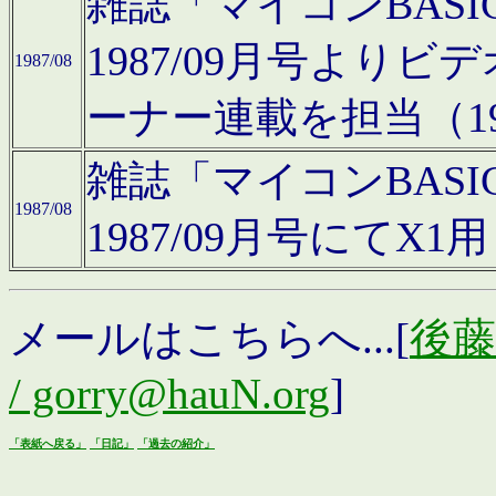
雑誌「マイコンBAS
1987/09月号より
1987/08
ーナー連載を担当（19
雑誌「マイコンBAS
1987/08
1987/09月号にて
メールはこちらへ...[
後藤浩
/ gorry@hauN.org
]
「表紙へ戻る」
「日記」
「過去の紹介」