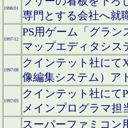
フリーの看板を下ろ
1998/01
専門とする会社へ就
PS用ゲーム「グラン
1997/12
マップエディタシス
クインテット社にてX68
1997/08
像編集システム）ア
クインテット社にて
1997/05
メインプログラマ担
スーパーファミコン