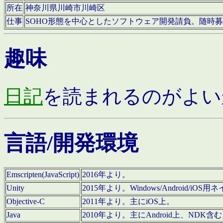
所在
神奈川県川崎市川崎区
仕事
SOHO形態を中心としたソフトウェア開発請負。随時
趣味
日記
を読まれるのがよい
言語/開発環境
Emscripten(JavaScript)
2016年より。
Unity
2015年より。Windows/Android
Objective-C
2011年より。主にiOS上。
Java
2010年より。主にAndroid上、NDK含