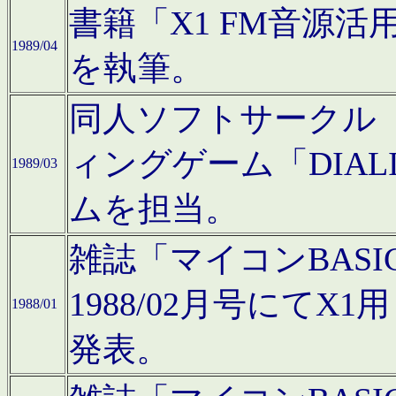
書籍「X1 FM音源
1989/04
を執筆。
同人ソフトサークル「C
ィングゲーム「DIA
1989/03
ムを担当。
雑誌「マイコンBAS
1988/02月号にてX
1988/01
発表。