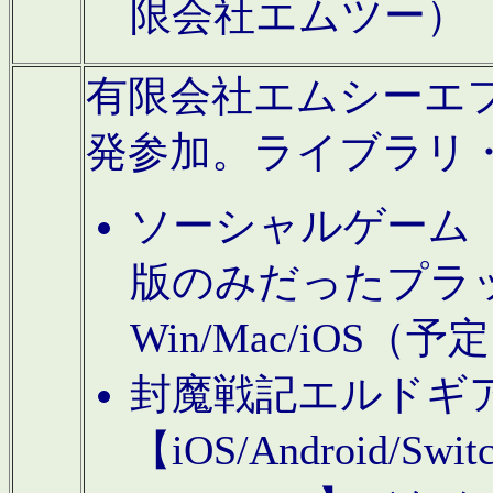
限会社エムツー）
有限会社エムシーエフに
発参加。ライブラリ
ソーシャルゲーム（タ
版のみだったプラ
Win/Mac/iOS（
封魔戦記エルドギ
【iOS/Android/Switc