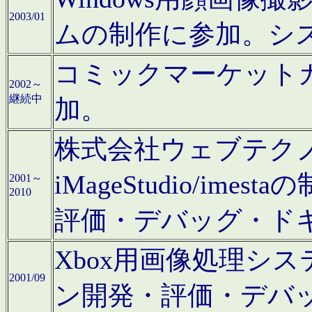
2003/01
ムの制作に参加。シ
コミックマーケット
2002～
継続中
加。
株式会社ウェブテクノロ
iMageStudio/i
2001～
2010
評価・デバッグ・ド
Xbox用画像処理シ
2001/09
ン開発・評価・デバ