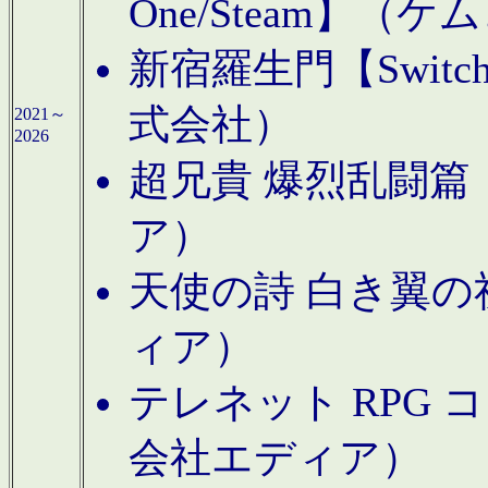
One/Steam】（ケ
新宿羅生門【Swi
式会社）
2021～
2026
超兄貴 爆烈乱闘篇【
ア）
天使の詩 白き翼の祈
ィア）
テレネット RPG 
会社エディア）