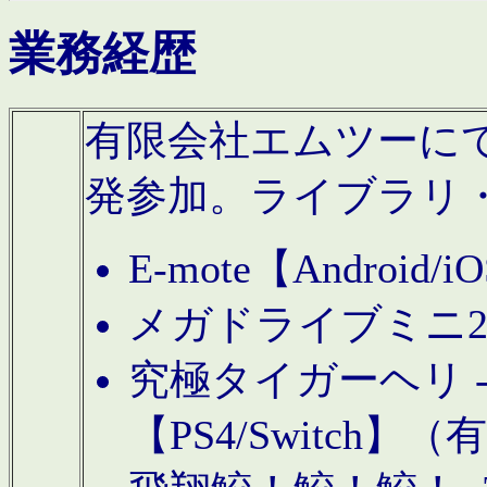
業務経歴
有限会社エムツーにてAn
発参加。ライブラリ
E-mote【Andro
メガドライブミニ
究極タイガーヘリ -TO
【PS4/Switch