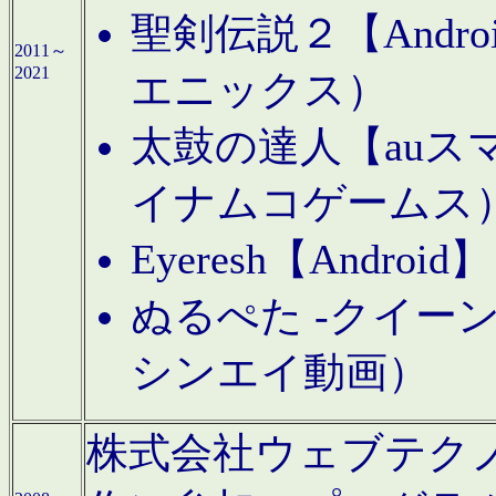
聖剣伝説２【Andr
2011～
2021
エニックス）
太鼓の達人【auス
イナムコゲームス
Eyeresh【And
ぬるぺた -クイーン
シンエイ動画）
株式会社ウェブテクノロジに