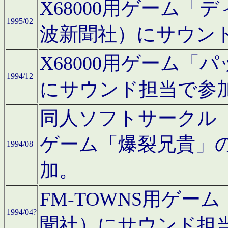
X68000用ゲーム「
1995/02
波新聞社）にサウン
X68000用ゲーム
1994/12
にサウンド担当で参
同人ソフトサークル「CA
ゲーム「爆裂兄貴」
1994/08
加。
FM-TOWNS用ゲ
1994/04?
聞社）にサウンド担