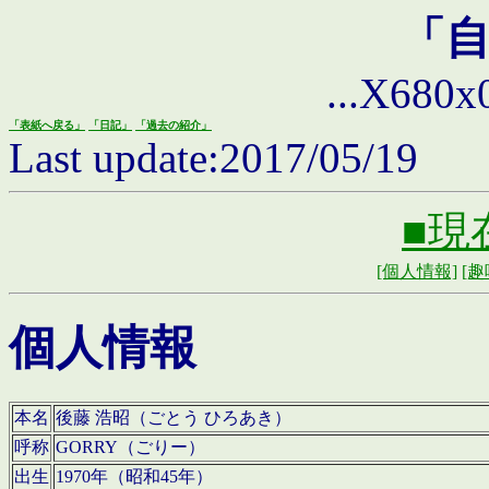
「
...X680x0 
「表紙へ戻る」
「日記」
「過去の紹介」
Last update:2017/05/19
■現
[個人情報]
[趣
個人情報
本名
後藤 浩昭（ごとう ひろあき）
呼称
GORRY（ごりー）
出生
1970年（昭和45年）