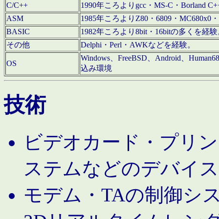
C/C++
1990年ころよりgcc・MS-C・Borland C+
ASM
1985年ころよりZ80・6809・MC680x0・
BASIC
1982年ころより8bit・16bitの多くを
その他
Delphi・Perl・AWKなどを経験。
Windows、FreeBSD、Android、Human
OS
込み環境
技術
ビデオカード・プリンタ
ステムなどのデバイス
モデム・TAの制御シ