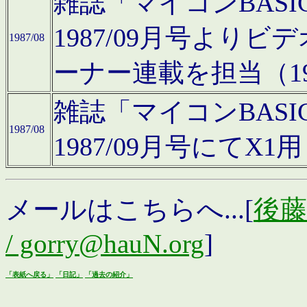
雑誌「マイコンBAS
1987/09月号より
1987/08
ーナー連載を担当（19
雑誌「マイコンBAS
1987/08
1987/09月号にて
メールはこちらへ...[
後藤浩
/ gorry@hauN.org
]
「表紙へ戻る」
「日記」
「過去の紹介」