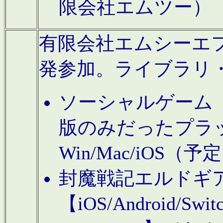
限会社エムツー）
有限会社エムシーエフに
発参加。ライブラリ
ソーシャルゲーム（タ
版のみだったプラ
Win/Mac/iOS（
封魔戦記エルドギ
【iOS/Android/Switc