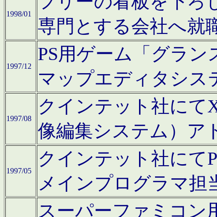
フリーの看板を下ろ
1998/01
専門とする会社へ就
PS用ゲーム「グラン
1997/12
マップエディタシス
クインテット社にてX68
1997/08
像編集システム）ア
クインテット社にて
1997/05
メインプログラマ担
スーパーファミコン