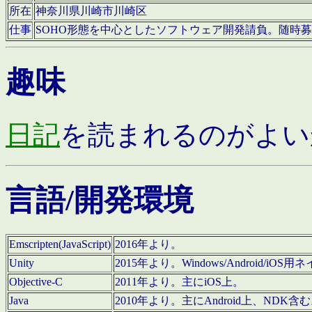
所在
神奈川県川崎市川崎区
仕事
SOHO形態を中心としたソフトウェア開発請負。随時
趣味
日記
を読まれるのがよい
言語/開発環境
Emscripten(JavaScript)
2016年より。
Unity
2015年より。Windows/Android
Objective-C
2011年より。主にiOS上。
Java
2010年より。主にAndroid上、NDK含