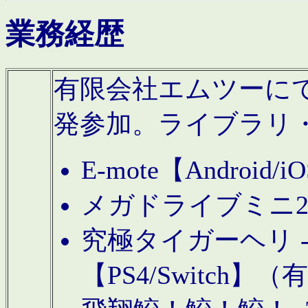
業務経歴
有限会社エムツーにてAn
発参加。ライブラリ
E-mote【Andro
メガドライブミニ
究極タイガーヘリ -TO
【PS4/Switch