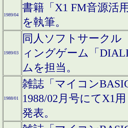
書籍「X1 FM音源
1989/04
を執筆。
同人ソフトサークル「C
ィングゲーム「DIA
1989/03
ムを担当。
雑誌「マイコンBAS
1988/02月号にてX
1988/01
発表。