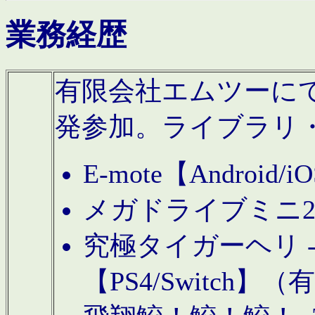
業務経歴
有限会社エムツーにてAn
発参加。ライブラリ
E-mote【Andro
メガドライブミニ
究極タイガーヘリ -TO
【PS4/Switch