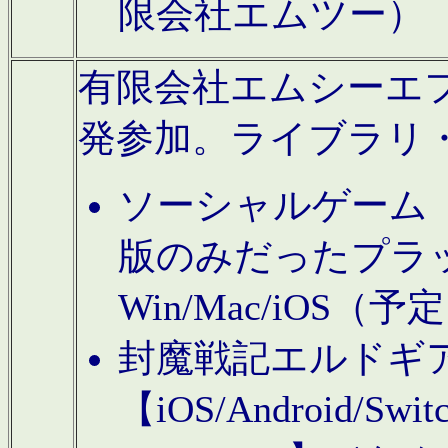
限会社エムツー）
有限会社エムシーエフに
発参加。ライブラリ
ソーシャルゲーム（タ
版のみだったプラ
Win/Mac/iOS（
封魔戦記エルドギ
【iOS/Android/Switc