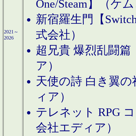
One/Steam】（ケ
新宿羅生門【Swi
式会社）
2021～
2026
超兄貴 爆烈乱闘篇【
ア）
天使の詩 白き翼の祈
ィア）
テレネット RPG 
会社エディア）