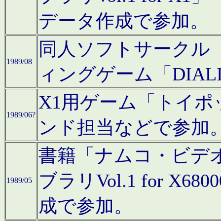
データ作成で参加。
同人ソフトサークル「C
1989/08
ィングゲーム「DIA
X1用ゲーム「トイ
1989/06?
ンド担当などで参加
書籍「ナムコ・ビデ
ブラリVol.1 for 
1989/05
成で参加。