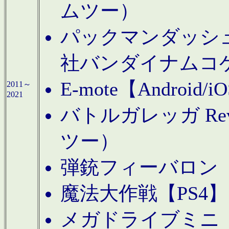
ムツー）
パックマンダッシュ！
社バンダイナムコ
E-mote【Andro
2011～
2021
バトルガレッガ Rev
ツー）
弾銃フィーバロン【
魔法大作戦【PS4
メガドライブミニ