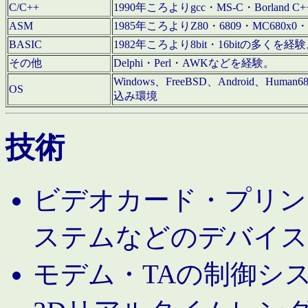
C/C++
1990年ころよりgcc・MS-C・Borland C+
ASM
1985年ころよりZ80・6809・MC680x0・
BASIC
1982年ころより8bit・16bitの多くを
その他
Delphi・Perl・AWKなどを経験。
Windows、FreeBSD、Android、Human
OS
込み環境
技術
ビデオカード・プリンタ
ステムなどのデバイス
モデム・TAの制御シ