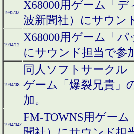
X68000用ゲーム「
1995/02
波新聞社）にサウン
X68000用ゲーム
1994/12
にサウンド担当で参
同人ソフトサークル「CA
ゲーム「爆裂兄貴」
1994/08
加。
FM-TOWNS用ゲ
1994/04?
聞社）にサウンド担