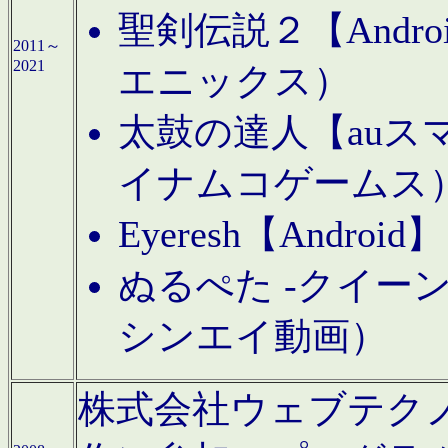
聖剣伝説２【Andr
2011～
2021
エニックス）
太鼓の達人【auス
イナムコゲームス
Eyeresh【And
ぬるぺた -クイーン
シンエイ動画）
株式会社ウェブテクノロジに