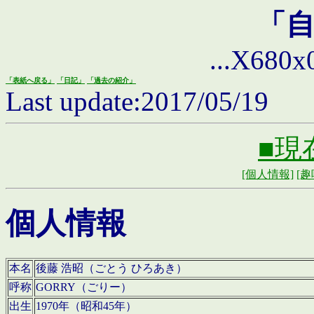
「
...X680x0 
「表紙へ戻る」
「日記」
「過去の紹介」
Last update:2017/05/19
■現
[個人情報]
[趣
個人情報
本名
後藤 浩昭（ごとう ひろあき）
呼称
GORRY（ごりー）
出生
1970年（昭和45年）