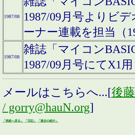
雑誌「マイコンBAS
1987/09月号より
1987/08
ーナー連載を担当（19
雑誌「マイコンBAS
1987/08
1987/09月号にて
メールはこちらへ...[
後藤浩
/ gorry@hauN.org
]
「表紙へ戻る」
「日記」
「過去の紹介」