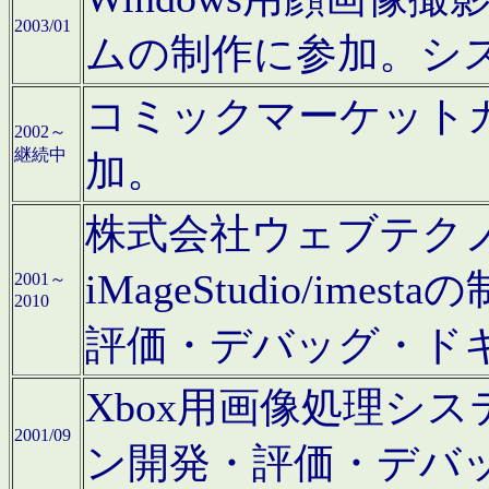
2003/01
ムの制作に参加。シ
コミックマーケット
2002～
継続中
加。
株式会社ウェブテクノロ
iMageStudio/i
2001～
2010
評価・デバッグ・ド
Xbox用画像処理シ
2001/09
ン開発・評価・デバ