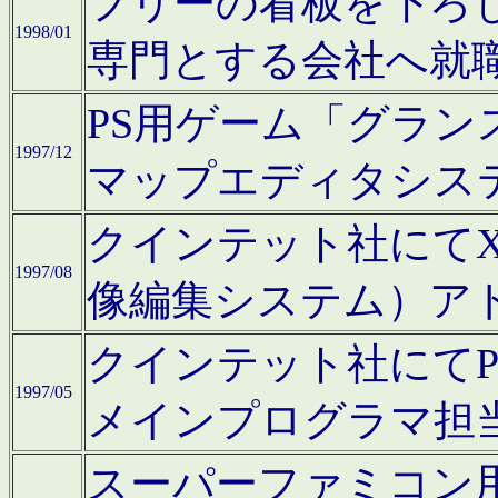
フリーの看板を下ろ
1998/01
専門とする会社へ就
PS用ゲーム「グラン
1997/12
マップエディタシス
クインテット社にてX68
1997/08
像編集システム）ア
クインテット社にて
1997/05
メインプログラマ担
スーパーファミコン