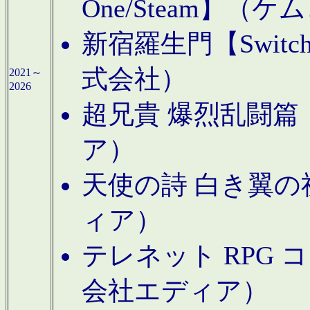
One/Steam】（ケ
新宿羅生門【Swi
式会社）
2021～
2026
超兄貴 爆烈乱闘篇【
ア）
天使の詩 白き翼の祈
ィア）
テレネット RPG 
会社エディア）