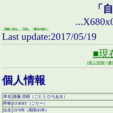
「
...X680x0 
「表紙へ戻る」
「日記」
「過去の紹介」
Last update:2017/05/19
■現
[個人情報]
[趣
個人情報
本名
後藤 浩昭（ごとう ひろあき）
呼称
GORRY（ごりー）
出生
1970年（昭和45年）