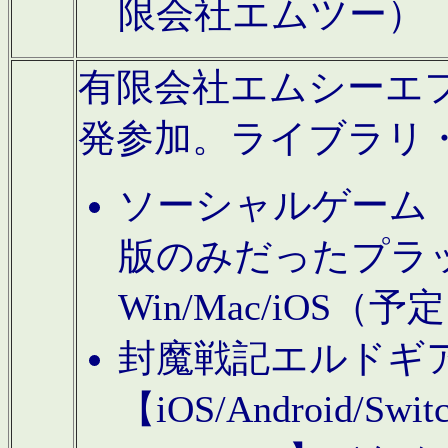
限会社エムツー）
有限会社エムシーエフに
発参加。ライブラリ
ソーシャルゲーム（タ
版のみだったプラ
Win/Mac/iOS（
封魔戦記エルドギ
【iOS/Android/Switc