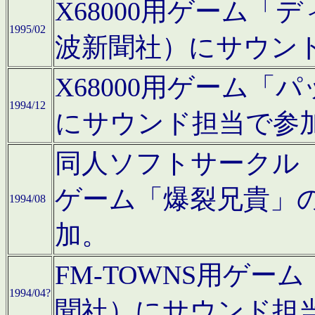
X68000用ゲーム「
1995/02
波新聞社）にサウン
X68000用ゲーム
1994/12
にサウンド担当で参
同人ソフトサークル「CA
ゲーム「爆裂兄貴」
1994/08
加。
FM-TOWNS用ゲ
1994/04?
聞社）にサウンド担