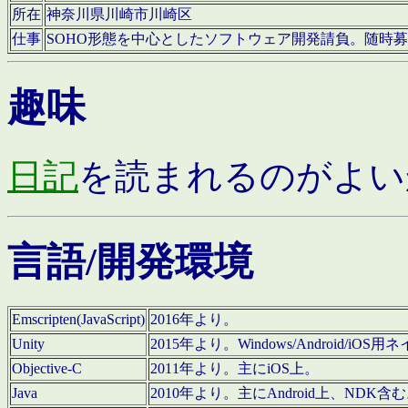
所在
神奈川県川崎市川崎区
仕事
SOHO形態を中心としたソフトウェア開発請負。随時
趣味
日記
を読まれるのがよい
言語/開発環境
Emscripten(JavaScript)
2016年より。
Unity
2015年より。Windows/Android
Objective-C
2011年より。主にiOS上。
Java
2010年より。主にAndroid上、NDK含