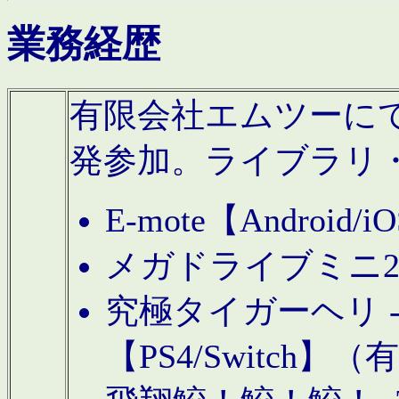
業務経歴
有限会社エムツーにてAn
発参加。ライブラリ
E-mote【Andro
メガドライブミニ
究極タイガーヘリ -TO
【PS4/Switch