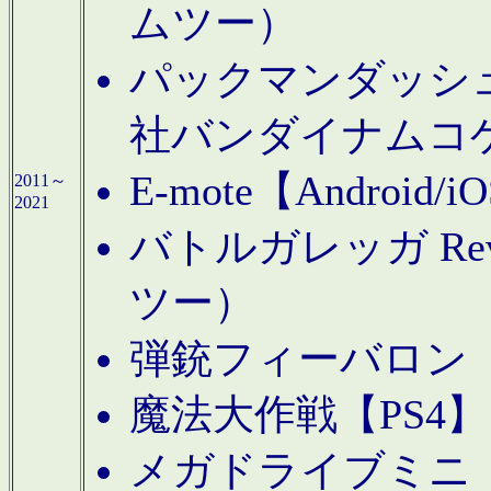
ムツー）
パックマンダッシュ！
社バンダイナムコ
E-mote【Andro
2011～
2021
バトルガレッガ Rev
ツー）
弾銃フィーバロン【
魔法大作戦【PS4
メガドライブミニ