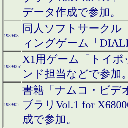
データ作成で参加。
同人ソフトサークル「C
1989/08
ィングゲーム「DIA
X1用ゲーム「トイ
1989/06?
ンド担当などで参加
書籍「ナムコ・ビデ
ブラリVol.1 for 
1989/05
成で参加。