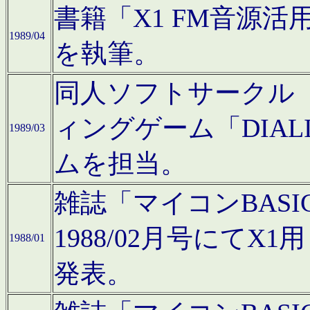
書籍「X1 FM音源
1989/04
を執筆。
同人ソフトサークル「C
ィングゲーム「DIA
1989/03
ムを担当。
雑誌「マイコンBAS
1988/02月号にてX
1988/01
発表。