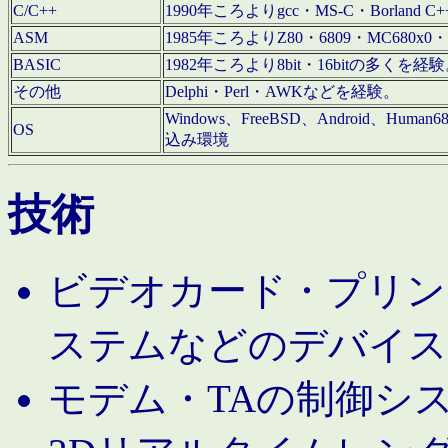
C/C++
1990年ころよりgcc・MS-C・Borland C+
ASM
1985年ころよりZ80・6809・MC680x0・
BASIC
1982年ころより8bit・16bitの多くを
その他
Delphi・Perl・AWKなどを経験。
Windows、FreeBSD、Android、Human
OS
込み環境
技術
ビデオカード・プリンタ
ステムなどのデバイス
モデム・TAの制御シ