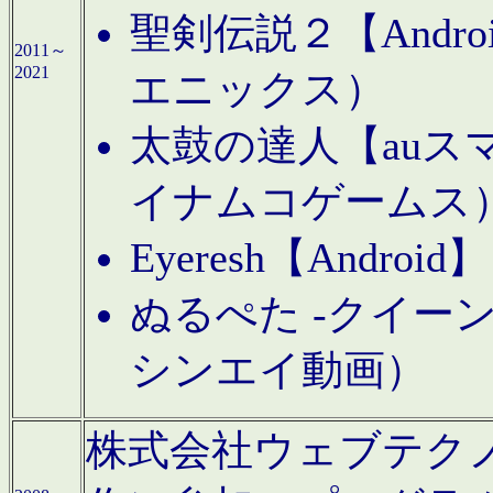
聖剣伝説２【Andr
2011～
2021
エニックス）
太鼓の達人【auス
イナムコゲームス
Eyeresh【And
ぬるぺた -クイーン
シンエイ動画）
株式会社ウェブテクノロジに