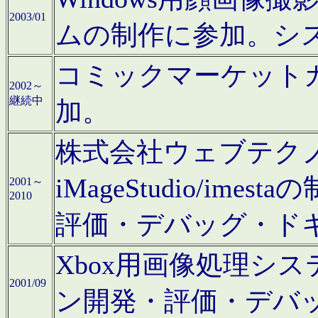
2003/01
ムの制作に参加。シ
コミックマーケット
2002～
継続中
加。
株式会社ウェブテクノロ
iMageStudio/i
2001～
2010
評価・デバッグ・ド
Xbox用画像処理シ
2001/09
ン開発・評価・デバ