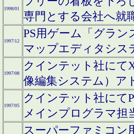
フリーの看板を下ろ
1998/01
専門とする会社へ就
PS用ゲーム「グラン
1997/12
マップエディタシス
クインテット社にてX68
1997/08
像編集システム）ア
クインテット社にて
1997/05
メインプログラマ担
スーパーファミコン