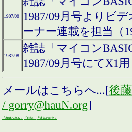
雑誌「マイコンBAS
1987/09月号より
1987/08
ーナー連載を担当（19
雑誌「マイコンBAS
1987/08
1987/09月号にて
メールはこちらへ...[
後藤浩
/ gorry@hauN.org
]
「表紙へ戻る」
「日記」
「過去の紹介」