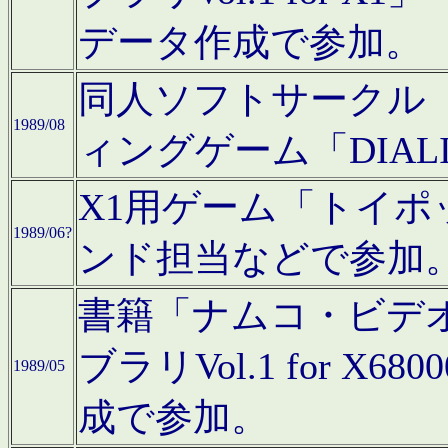
データ作成で参加。
同人ソフトサークル「C
1989/08
ィングゲーム「DIA
X1用ゲーム「トイ
1989/06?
ンド担当などで参加
書籍「ナムコ・ビデ
ブラリVol.1 for 
1989/05
成で参加。