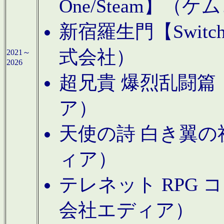
One/Steam】（ケ
新宿羅生門【Swi
式会社）
2021～
2026
超兄貴 爆烈乱闘篇【
ア）
天使の詩 白き翼の祈
ィア）
テレネット RPG 
会社エディア）