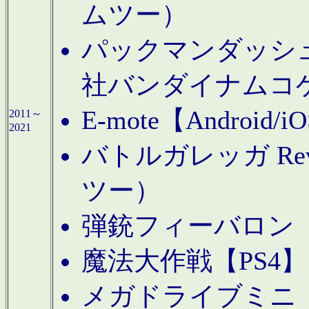
ムツー）
パックマンダッシュ！
社バンダイナムコ
E-mote【Andro
2011～
2021
バトルガレッガ Rev
ツー）
弾銃フィーバロン【
魔法大作戦【PS4
メガドライブミニ