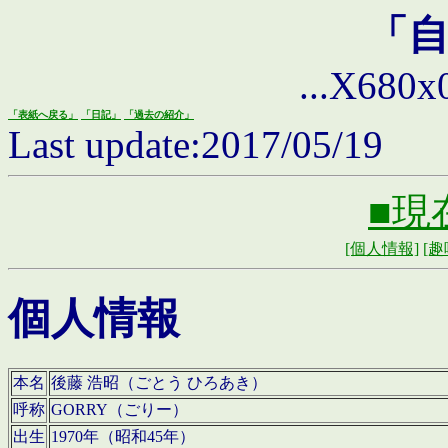
「
...X680x0 
「表紙へ戻る」
「日記」
「過去の紹介」
Last update:2017/05/19
■現
[個人情報]
[趣
個人情報
本名
後藤 浩昭（ごとう ひろあき）
呼称
GORRY（ごりー）
出生
1970年（昭和45年）