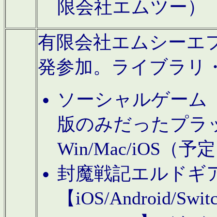
限会社エムツー）
有限会社エムシーエフに
発参加。ライブラリ
ソーシャルゲーム（タ
版のみだったプラ
Win/Mac/iOS（
封魔戦記エルドギ
【iOS/Android/Switc