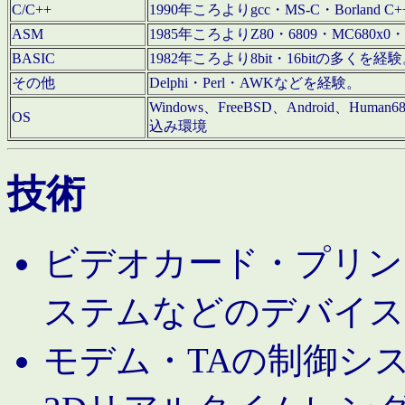
C/C++
1990年ころよりgcc・MS-C・Borland C+
ASM
1985年ころよりZ80・6809・MC680x0・
BASIC
1982年ころより8bit・16bitの多くを
その他
Delphi・Perl・AWKなどを経験。
Windows、FreeBSD、Android、Human
OS
込み環境
技術
ビデオカード・プリンタ
ステムなどのデバイス
モデム・TAの制御シ