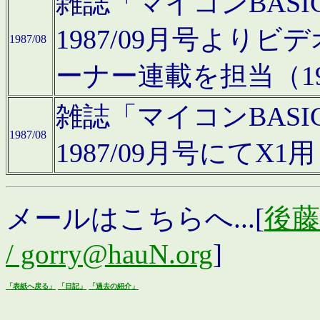
雑誌「マイコンBAS
1987/09月号より
1987/08
ーナー連載を担当（19
雑誌「マイコンBAS
1987/08
1987/09月号にて
メールはこちらへ...[
後藤浩
/ gorry@hauN.org
]
「表紙へ戻る」
「日記」
「過去の紹介」