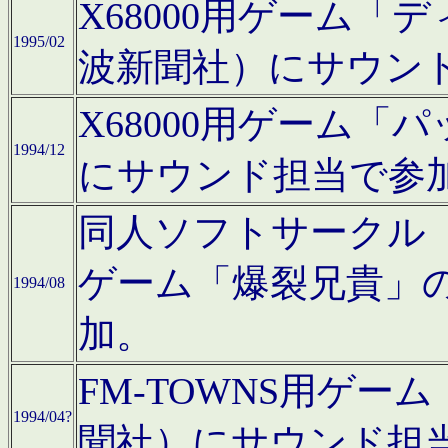
X68000用ゲーム「
1995/02
波新聞社）にサウン
X68000用ゲーム
1994/12
にサウンド担当で参
同人ソフトサークル「CA
ゲーム「爆裂兄貴」
1994/08
加。
FM-TOWNS用ゲ
1994/04?
聞社）にサウンド担