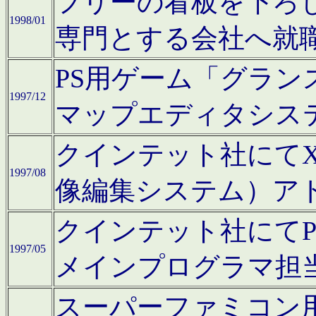
フリーの看板を下ろ
1998/01
専門とする会社へ就
PS用ゲーム「グラン
1997/12
マップエディタシス
クインテット社にてX68
1997/08
像編集システム）ア
クインテット社にて
1997/05
メインプログラマ担
スーパーファミコン