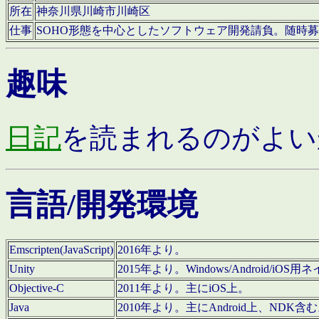
所在
神奈川県川崎市川崎区
仕事
SOHO形態を中心としたソフトウェア開発請負。随時
趣味
日記
を読まれるのがよい
言語/開発環境
Emscripten(JavaScript)
2016年より。
Unity
2015年より。Windows/Android
Objective-C
2011年より。主にiOS上。
Java
2010年より。主にAndroid上、NDK含