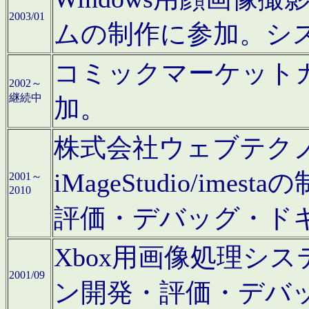
2003/01
ムの制作に参加。シ
コミックマーケット
2002～
継続中
加。
株式会社ウェブテクノロ
iMageStudio/i
2001～
2010
評価・デバッグ・ド
Xbox用画像処理シ
2001/09
ン開発・評価・デバ