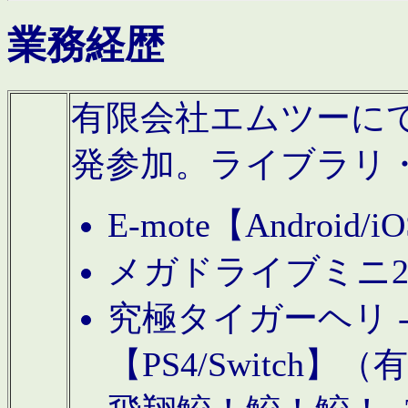
業務経歴
有限会社エムツーにてAn
発参加。ライブラリ
E-mote【Andro
メガドライブミニ
究極タイガーヘリ -TO
【PS4/Switch