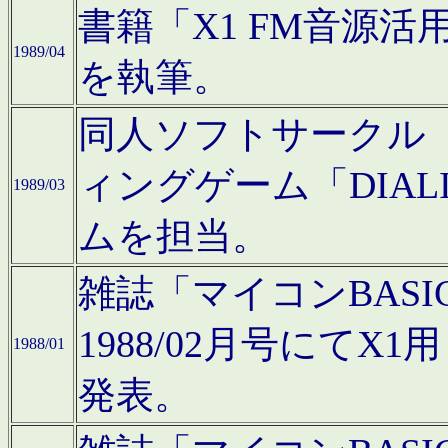
書籍「X1 FM音源
1989/04
を執筆。
同人ソフトサークル「C
ィングゲーム「DIA
1989/03
ムを担当。
雑誌「マイコンBAS
1988/02月号にてX
1988/01
発表。