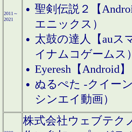
聖剣伝説２【Andr
2011～
2021
エニックス）
太鼓の達人【auス
イナムコゲームス
Eyeresh【And
ぬるぺた -クイーン
シンエイ動画）
株式会社ウェブテクノロジに