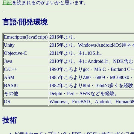
日記
を読まれるのがよいかと思います。
言語/開発環境
Emscripten(JavaScript)
2016年より。
Unity
2015年より。Windows/Android
Objective-C
2011年より。主にiOS上。
Java
2010年より。主にAndroid上、NDK含
C/C++
1990年ころよりgcc・MS-C・Borland C+
ASM
1985年ころよりZ80・6809・MC680x0・
BASIC
1982年ころより8bit・16bitの多くを
その他
Delphi・Perl・AWKなどを経験。
OS
Windows、FreeBSD、Android、Human
技術
ビデオカード・プリンタ・FDD・SCSI・サウンドシ