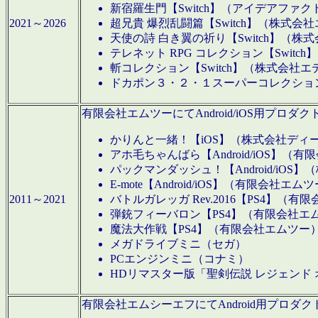
新宿羅生門【Switch】（アイデアファ
2021～2026
超兄貴 爆烈乱闘篇【Switch】（株式会
天使の詩 白き翼の祈り【Switch】（株
テレネット RPG コレクション【Switc
斬コレクション【Switch】（株式会社エ
ドカポン３・２・１スーパーコレクション！
有限会社エムツーにてAndroid/iOS用プ
かりんと一緒！【iOS】（株式会社ディ
アホ毛ちゃんばら【Android/iOS】（
パックマンダッシュ！【Android/iO
E-mote【Android/iOS】（有限会社エム
2011～2021
バトルガレッガ Rev.2016【PS4】（
弾銃フィーバロン【PS4】（有限会社エ
魔法大作戦【PS4】（有限会社エムツー
メガドライブミニ（セガ）
PCエンジンミニ（コナミ）
HDリマスター版「聖剣伝説 レジェンド
有限会社エムシーエフにてAndroid用プロ