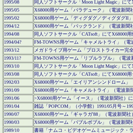
1995/08
同人ソフトサークル「Moon Light Magi
1995/05
X68000用ゲーム「バラデューク」（電波新
1995/02
X68000用ゲーム「ディグダグ／ディグダグI
1994/12
X68000用ゲーム「パックランド」（電波新
1994/08
同人ソフトサークル「CATsoft」にてX68
1994/04?
FM-TOWNS用ゲーム「キャメルトライ」（
1993/12
メガドライブ用ゲーム「プロストライカー完
1993/11?
FM-TOWNS用ゲーム「リブルラブル」（電
1993/10
同人ソフトサークル「Moon Light Magi
1993/08
同人ソフトサークル「CATsoft」にてX68
1992/03
X68000用ゲーム「エイリアンシンドローム
1991/09
X68000用ゲーム「キャメルトライ」（電波
1991/06
>X68000用ゲーム「イース」（電波新聞社
1991/04
雑誌「POPCOM」（小学館）1991/05月
1990/07
X68000用ゲーム「ギャラガ'88」（電波新
1990/03
X68000用ゲーム「バブルボブル」（電波新
1989/10
書籍「ナムコ・ビデオゲームミュージック・ライブ