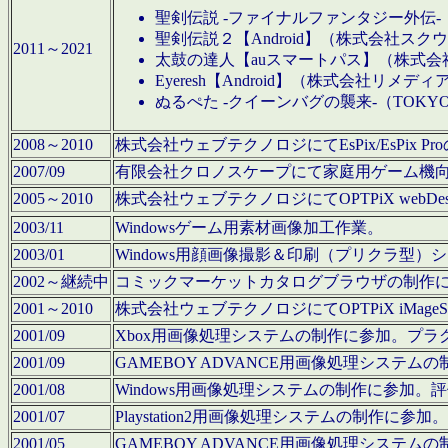
聖剣伝説 -ファイナルファンタジー外伝-
聖剣伝説２【Android】（株式会社ス
2011～2021
太鼓の達人【auスマートパス】（株式
Eyeresh【Android】（株式会社リメディ
ぬるぺた -クイーンバグの襲来-（TOKY
2008～2010
株式会社ウェブテクノロジにてEsPix/EsPi
2007/09
有限会社クロノスケープにて家庭用ゲーム機
2005～2010
株式会社ウェブテクノロジにてOPTPiX webD
2003/11
Windowsゲーム用素材画像加工作業。
2003/01
Windows用顔画像撮影＆印刷（プリクラ型
2002～継続中
コミックマーケットカタログブラウザの制作
2001～2010
株式会社ウェブテクノロジにてOPTPiX iMag
2001/09
Xbox用画像処理システムの制作に参加。プ
2001/09
GAMEBOY ADVANCE用画像処理シス
2001/08
Windows用画像処理システムの制作に参加
2001/07
Playstation2用画像処理システムの制作
2001/05
GAMEBOY ADVANCE用画像処理シス