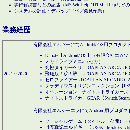
操作解説書などの記述（MS WinHelp / HTML Help
システムの評価・デバッグ（バグ発見作業）
業務経歴
有限会社エムツーにてAndroid/iOS用プ
E-mote【Android/iOS】（有限会社エム
メガドライブミニ2（セガ）
究極タイガーヘリ -TOAPLAN ARCADE 
2021～2026
飛翔鮫！鮫！鮫！ -TOAPLAN ARCADE 
ゼロファイアー -TOAPLAN ARCADE G
グラディウスオリジンコレクション【PS5/Switch
オペレーション・ナイトストライカーズ【Swi
ナイトストライカーGEAR【Switch/St
有限会社エムシーエフにてAndroid用プロ
ソーシャルゲーム（タイトル非公開）／And
封魔戦記エルドギア【iOS/Android/SwitchPS5