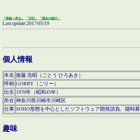
「表紙へ戻る」
「日記」
「過去の紹介」
Last update:2017/05/19
個人情報
本名
後藤 浩昭（ごとう ひろあき）
呼称
GORRY（ごりー）
出生
1970年（昭和45年）
所在
神奈川県川崎市川崎区
仕事
SOHO形態を中心としたソフトウェア開発請負。随時
趣味