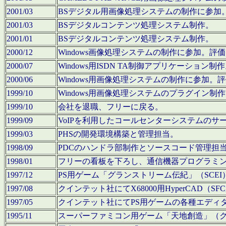
2001/03
BSデジタル用画像処理システムの制作に参加
2001/03
BSデジタルコンテンツ処理システム制作。
2001/01
BSデジタルコンテンツ処理システム制作。
2000/12
Windows画像処理システムの制作に参加。
2000/07
Windows用ISDN TA制御アプリケーション制
2000/06
Windows用画像処理システムの制作に参加
1999/10
Windows用画像処理システムのプラグイン制
1999/10
会社を退職、フリーに戻る。
1999/09
VoIPを利用したコールセンターシステムのサ
1999/03
PHSの開発環境構築と管理担当。
1998/09
PDCのハンドラ部制作とソースコード管理担
1998/01
フリーの看板を下ろし、通信機器プログラミ
1997/12
PS用ゲーム「グランストリーム伝紀」（SCE
1997/08
クインテット社にてX68000用HyperCAD
1997/05
クインテット社にてPS用ゲームの各種エディ
1995/11
スーパーファミコン用ゲーム「天地創造」（