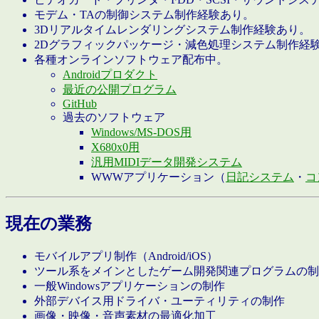
モデム・TAの制御システム制作経験あり。
3Dリアルタイムレンダリングシステム制作経験あり。
2Dグラフィックパッケージ・減色処理システム制作経
各種オンラインソフトウェア配布中。
Androidプロダクト
最近の公開プログラム
GitHub
過去のソフトウェア
Windows/MS-DOS用
X680x0用
汎用MIDIデータ開発システム
WWWアプリケーション（
日記システム
・
コ
現在の業務
モバイルアプリ制作（Android/iOS）
ツール系をメインとしたゲーム開発関連プログラムの制
一般Windowsアプリケーションの制作
外部デバイス用ドライバ・ユーティリティの制作
画像・映像・音声素材の最適化加工