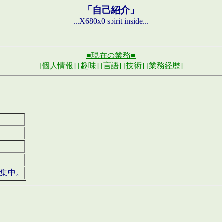
「自己紹介」
...X680x0 spirit inside...
■現在の業務■
[個人情報]
[趣味]
[言語]
[技術]
[業務経歴]
募集中。