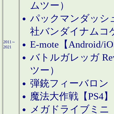
ムツー）
パックマンダッシュ！
社バンダイナムコ
E-mote【Andro
2011～
2021
バトルガレッガ Rev
ツー）
弾銃フィーバロン【
魔法大作戦【PS4
メガドライブミニ