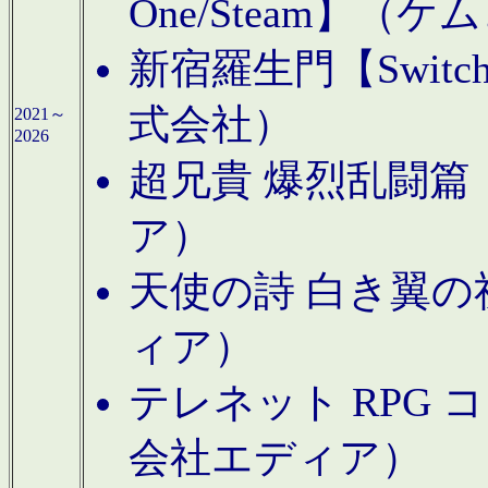
One/Steam】（ケ
新宿羅生門【Swi
式会社）
2021～
2026
超兄貴 爆烈乱闘篇【
ア）
天使の詩 白き翼の祈
ィア）
テレネット RPG 
会社エディア）