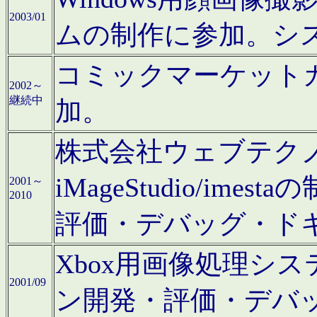
2003/01
ムの制作に参加。シ
コミックマーケット
2002～
継続中
加。
株式会社ウェブテクノロ
iMageStudio/i
2001～
2010
評価・デバッグ・ド
Xbox用画像処理シ
2001/09
ン開発・評価・デバ