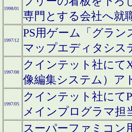
フリーの看板を下ろ
1998/01
専門とする会社へ就
PS用ゲーム「グラン
1997/12
マップエディタシス
クインテット社にてX68
1997/08
像編集システム）ア
クインテット社にて
1997/05
メインプログラマ担
スーパーファミコン