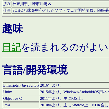
所在
神奈川県川崎市川崎区
仕事
SOHO形態を中心としたソフトウェア開発請負。随時
趣味
日記
を読まれるのがよい
言語/開発環境
Emscripten(JavaScript)
2016年より。
Unity
2015年より。Windows/Android
Objective-C
2011年より。主にiOS上。
Java
2010年より。主にAndroid上、NDK含