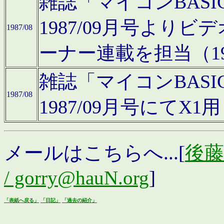
雑誌「マイコンBAS
1987/09月号より
1987/08
ーナー連載を担当（19
雑誌「マイコンBAS
1987/08
1987/09月号にて
メールはこちらへ...[
後藤浩
/ gorry@hauN.org
]
「表紙へ戻る」
「日記」
「過去の紹介」