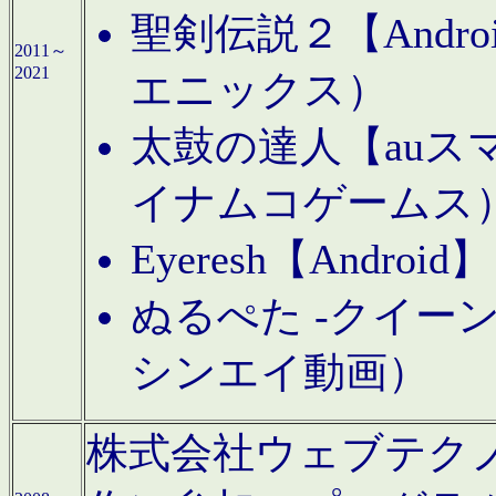
聖剣伝説２【Andr
2011～
2021
エニックス）
太鼓の達人【auス
イナムコゲームス
Eyeresh【And
ぬるぺた -クイーン
シンエイ動画）
株式会社ウェブテクノロジに