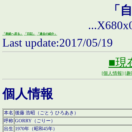
「
...X680x0 
「表紙へ戻る」
「日記」
「過去の紹介」
Last update:2017/05/19
■現
[個人情報]
[趣
個人情報
本名
後藤 浩昭（ごとう ひろあき）
呼称
GORRY（ごりー）
出生
1970年（昭和45年）