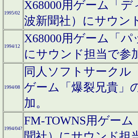
X68000用ゲーム「
1995/02
波新聞社）にサウン
X68000用ゲーム
1994/12
にサウンド担当で参
同人ソフトサークル「CA
ゲーム「爆裂兄貴」
1994/08
加。
FM-TOWNS用ゲ
1994/04?
聞社）にサウンド担