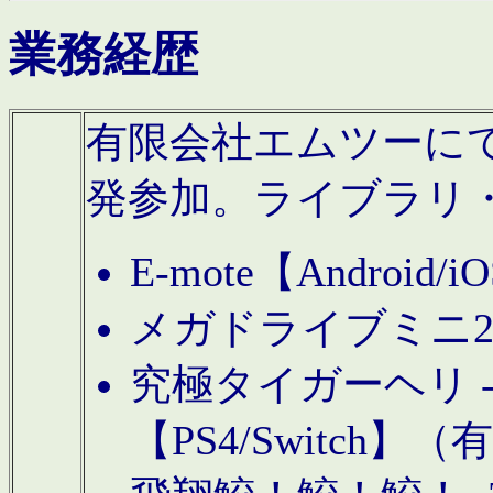
業務経歴
有限会社エムツーにてAn
発参加。ライブラリ
E-mote【Andro
メガドライブミニ
究極タイガーヘリ -TO
【PS4/Switch