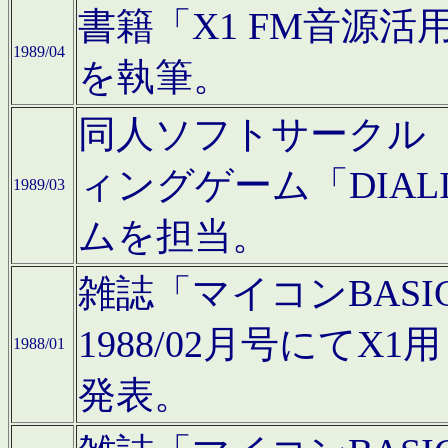
書籍「X1 FM音源
1989/04
を執筆。
同人ソフトサークル「C
ィングゲーム「DIA
1989/03
ムを担当。
雑誌「マイコンBAS
1988/02月号にてX
1988/01
発表。