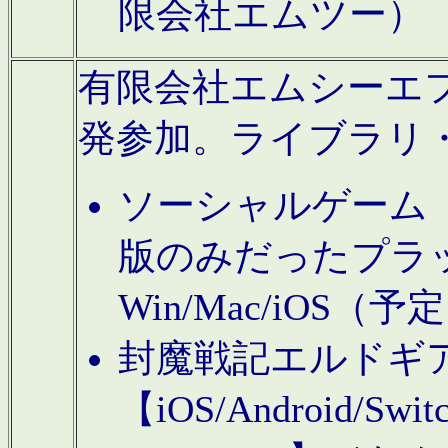
限会社エムツー）
有限会社エムシーエフに
発参加。ライブラリ
ソーシャルゲーム（タ
版のみだったプラ
Win/Mac/iOS（
封魔戦記エルドギ
【iOS/Android/Switc