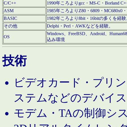
C/C++
1990年ころよりgcc・MS-C・Borland C+
ASM
1985年ころよりZ80・6809・MC680x0・
BASIC
1982年ころより8bit・16bitの多くを
その他
Delphi・Perl・AWKなどを経験。
Windows、FreeBSD、Android、Human
OS
込み環境
技術
ビデオカード・プリンタ
ステムなどのデバイス
モデム・TAの制御シ