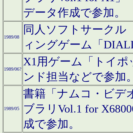
データ作成で参加。
同人ソフトサークル「C
1989/08
ィングゲーム「DIA
X1用ゲーム「トイ
1989/06?
ンド担当などで参加
書籍「ナムコ・ビデ
ブラリVol.1 for 
1989/05
成で参加。