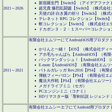
新宿羅生門【Switch】（アイデアファ
2021～2026
超兄貴 爆烈乱闘篇【Switch】（株式会
天使の詩 白き翼の祈り【Switch】（株
テレネット RPG コレクション【Switc
斬コレクション【Switch】（株式会社エ
ドカポン３・２・１スーパーコレクション！
有限会社エムツーにてAndroid/iOS用プ
かりんと一緒！【iOS】（株式会社ディ
アホ毛ちゃんばら【Android/iOS】（
パックマンダッシュ！【Android/iO
E-mote【Android/iOS】（有限会社エム
2011～2021
バトルガレッガ Rev.2016【PS4】（
弾銃フィーバロン【PS4】（有限会社エ
魔法大作戦【PS4】（有限会社エムツー
メガドライブミニ（セガ）
PCエンジンミニ（コナミ）
HDリマスター版「聖剣伝説 レジェンド
有限会社エムシーエフにてAndroid用プロ