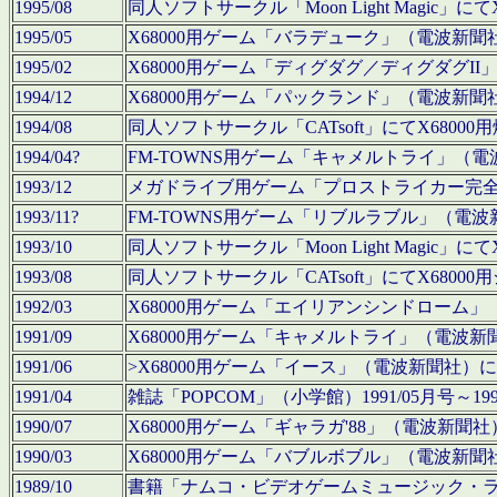
1995/08
同人ソフトサークル「Moon Light Magi
1995/05
X68000用ゲーム「バラデューク」（電波新
1995/02
X68000用ゲーム「ディグダグ／ディグダグI
1994/12
X68000用ゲーム「パックランド」（電波新
1994/08
同人ソフトサークル「CATsoft」にてX68
1994/04?
FM-TOWNS用ゲーム「キャメルトライ」（
1993/12
メガドライブ用ゲーム「プロストライカー完
1993/11?
FM-TOWNS用ゲーム「リブルラブル」（電
1993/10
同人ソフトサークル「Moon Light Magi
1993/08
同人ソフトサークル「CATsoft」にてX68
1992/03
X68000用ゲーム「エイリアンシンドローム
1991/09
X68000用ゲーム「キャメルトライ」（電波
1991/06
>X68000用ゲーム「イース」（電波新聞社
1991/04
雑誌「POPCOM」（小学館）1991/05月
1990/07
X68000用ゲーム「ギャラガ'88」（電波新
1990/03
X68000用ゲーム「バブルボブル」（電波新
1989/10
書籍「ナムコ・ビデオゲームミュージック・ライブ