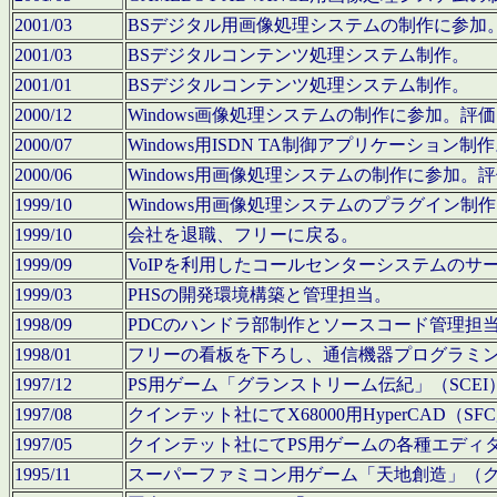
2001/03
BSデジタル用画像処理システムの制作に参加
2001/03
BSデジタルコンテンツ処理システム制作。
2001/01
BSデジタルコンテンツ処理システム制作。
2000/12
Windows画像処理システムの制作に参加。
2000/07
Windows用ISDN TA制御アプリケーション制
2000/06
Windows用画像処理システムの制作に参加
1999/10
Windows用画像処理システムのプラグイン制
1999/10
会社を退職、フリーに戻る。
1999/09
VoIPを利用したコールセンターシステムのサ
1999/03
PHSの開発環境構築と管理担当。
1998/09
PDCのハンドラ部制作とソースコード管理担
1998/01
フリーの看板を下ろし、通信機器プログラミ
1997/12
PS用ゲーム「グランストリーム伝紀」（SCE
1997/08
クインテット社にてX68000用HyperCAD
1997/05
クインテット社にてPS用ゲームの各種エディ
1995/11
スーパーファミコン用ゲーム「天地創造」（