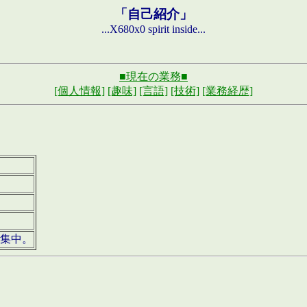
「自己紹介」
...X680x0 spirit inside...
■現在の業務■
[個人情報]
[趣味]
[言語]
[技術]
[業務経歴]
募集中。