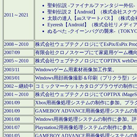
聖剣伝説 -ファイナルファンタジー外伝-
聖剣伝説２【Android】（株式会社ス
2011～2021
太鼓の達人【auスマートパス】（株式
Eyeresh【Android】（株式会社リメディ
ぬるぺた -クイーンバグの襲来-（TOKY
2008～2010
株式会社ウェブテクノロジにてEsPix/EsPi
2007/09
有限会社クロノスケープにて家庭用ゲーム機
2005～2010
株式会社ウェブテクノロジにてOPTPiX webD
2003/11
Windowsゲーム用素材画像加工作業。
2003/01
Windows用顔画像撮影＆印刷（プリクラ型
2002～継続中
コミックマーケットカタログブラウザの制作
2001～2010
株式会社ウェブテクノロジにてOPTPiX iMag
2001/09
Xbox用画像処理システムの制作に参加。プ
2001/09
GAMEBOY ADVANCE用画像処理シス
2001/08
Windows用画像処理システムの制作に参加
2001/07
Playstation2用画像処理システムの制作
2001/05
GAMEBOY ADVANCE用画像処理シス