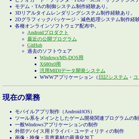
モデム・TAの制御システム制作経験あり。
3Dリアルタイムレンダリングシステム制作経験あり。
2Dグラフィックパッケージ・減色処理システム制作経
各種オンラインソフトウェア配布中。
Androidプロダクト
最近の公開プログラム
GitHub
過去のソフトウェア
Windows/MS-DOS用
X680x0用
汎用MIDIデータ開発システム
WWWアプリケーション（
日記システム
・
コ
現在の業務
モバイルアプリ制作（Android/iOS）
ツール系をメインとしたゲーム開発関連プログラムの制
一般Windowsアプリケーションの制作
外部デバイス用ドライバ・ユーティリティの制作
画像・映像・音声素材の最適化加工