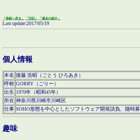
「表紙へ戻る」
「日記」
「過去の紹介」
Last update:2017/05/19
個人情報
本名
後藤 浩昭（ごとう ひろあき）
呼称
GORRY（ごりー）
出生
1970年（昭和45年）
所在
神奈川県川崎市川崎区
仕事
SOHO形態を中心としたソフトウェア開発請負。随時
趣味