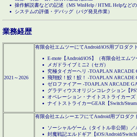
操作解説書などの記述（MS WinHelp / HTML Help
システムの評価・デバッグ（バグ発見作業）
業務経歴
有限会社エムツーにてAndroid/iOS用プ
E-mote【Android/iOS】（有限会社エム
メガドライブミニ2（セガ）
究極タイガーヘリ -TOAPLAN ARCADE 
2021～2026
飛翔鮫！鮫！鮫！ -TOAPLAN ARCADE 
ゼロファイアー -TOAPLAN ARCADE G
グラディウスオリジンコレクション【PS5/Switch
オペレーション・ナイトストライカーズ【Swi
ナイトストライカーGEAR【Switch/St
有限会社エムシーエフにてAndroid用プロ
ソーシャルゲーム（タイトル非公開）／And
封魔戦記エルドギア【iOS/Android/SwitchPS5