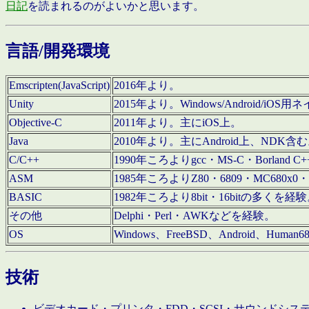
日記
を読まれるのがよいかと思います。
言語/開発環境
Emscripten(JavaScript)
2016年より。
Unity
2015年より。Windows/Android
Objective-C
2011年より。主にiOS上。
Java
2010年より。主にAndroid上、NDK含
C/C++
1990年ころよりgcc・MS-C・Borland C+
ASM
1985年ころよりZ80・6809・MC680x0・
BASIC
1982年ころより8bit・16bitの多くを
その他
Delphi・Perl・AWKなどを経験。
OS
Windows、FreeBSD、Android、Human
技術
ビデオカード・プリンタ・FDD・SCSI・サウンドシ