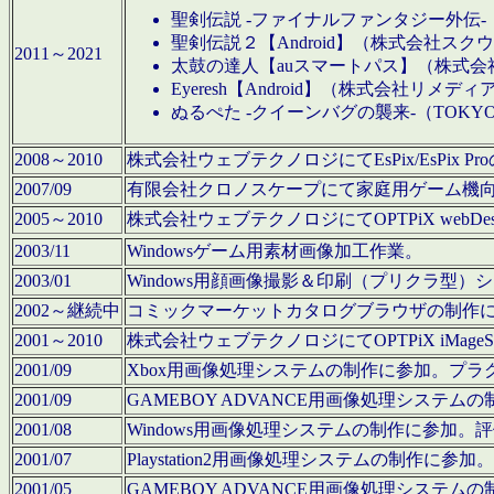
聖剣伝説 -ファイナルファンタジー外伝-
聖剣伝説２【Android】（株式会社ス
2011～2021
太鼓の達人【auスマートパス】（株式
Eyeresh【Android】（株式会社リメディ
ぬるぺた -クイーンバグの襲来-（TOKY
2008～2010
株式会社ウェブテクノロジにてEsPix/EsPi
2007/09
有限会社クロノスケープにて家庭用ゲーム機
2005～2010
株式会社ウェブテクノロジにてOPTPiX webD
2003/11
Windowsゲーム用素材画像加工作業。
2003/01
Windows用顔画像撮影＆印刷（プリクラ型
2002～継続中
コミックマーケットカタログブラウザの制作
2001～2010
株式会社ウェブテクノロジにてOPTPiX iMag
2001/09
Xbox用画像処理システムの制作に参加。プ
2001/09
GAMEBOY ADVANCE用画像処理シス
2001/08
Windows用画像処理システムの制作に参加
2001/07
Playstation2用画像処理システムの制作
2001/05
GAMEBOY ADVANCE用画像処理シス