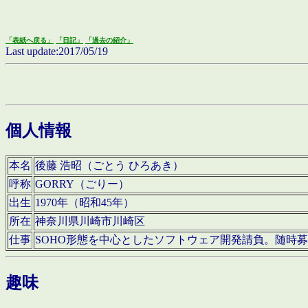
「表紙へ戻る」
「日記」
「過去の紹介」
Last update:2017/05/19
個人情報
本名
後藤 浩昭（ごとう ひろあき）
呼称
GORRY（ごりー）
出生
1970年（昭和45年）
所在
神奈川県川崎市川崎区
仕事
SOHO形態を中心としたソフトウェア開発請負。随時
趣味