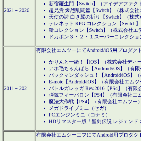
新宿羅生門【Switch】（アイデアファ
2021～2026
超兄貴 爆烈乱闘篇【Switch】（株式会
天使の詩 白き翼の祈り【Switch】（株
テレネット RPG コレクション【Switc
斬コレクション【Switch】（株式会社エ
ドカポン３・２・１スーパーコレクション！
有限会社エムツーにてAndroid/iOS用プ
かりんと一緒！【iOS】（株式会社ディ
アホ毛ちゃんばら【Android/iOS】（
パックマンダッシュ！【Android/iO
E-mote【Android/iOS】（有限会社エム
2011～2021
バトルガレッガ Rev.2016【PS4】（
弾銃フィーバロン【PS4】（有限会社エ
魔法大作戦【PS4】（有限会社エムツー
メガドライブミニ（セガ）
PCエンジンミニ（コナミ）
HDリマスター版「聖剣伝説 レジェンド
有限会社エムシーエフにてAndroid用プロ