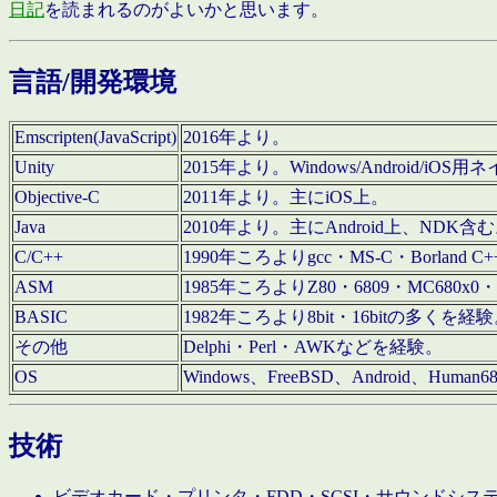
日記
を読まれるのがよいかと思います。
言語/開発環境
Emscripten(JavaScript)
2016年より。
Unity
2015年より。Windows/Android
Objective-C
2011年より。主にiOS上。
Java
2010年より。主にAndroid上、NDK含
C/C++
1990年ころよりgcc・MS-C・Borland C+
ASM
1985年ころよりZ80・6809・MC680x0・
BASIC
1982年ころより8bit・16bitの多くを
その他
Delphi・Perl・AWKなどを経験。
OS
Windows、FreeBSD、Android、Human
技術
ビデオカード・プリンタ・FDD・SCSI・サウンドシ