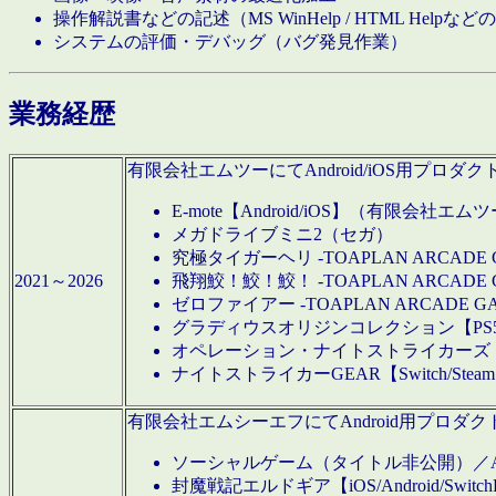
操作解説書などの記述（MS WinHelp / HTML Help
システムの評価・デバッグ（バグ発見作業）
業務経歴
有限会社エムツーにてAndroid/iOS用プ
E-mote【Android/iOS】（有限会社エム
メガドライブミニ2（セガ）
究極タイガーヘリ -TOAPLAN ARCADE 
2021～2026
飛翔鮫！鮫！鮫！ -TOAPLAN ARCADE 
ゼロファイアー -TOAPLAN ARCADE G
グラディウスオリジンコレクション【PS5/Switch
オペレーション・ナイトストライカーズ【Swi
ナイトストライカーGEAR【Switch/St
有限会社エムシーエフにてAndroid用プロ
ソーシャルゲーム（タイトル非公開）／And
封魔戦記エルドギア【iOS/Android/SwitchPS5