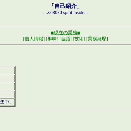
「自己紹介」
...X680x0 spirit inside...
■現在の業務■
[個人情報]
[趣味]
[言語]
[技術]
[業務経歴]
募集中。