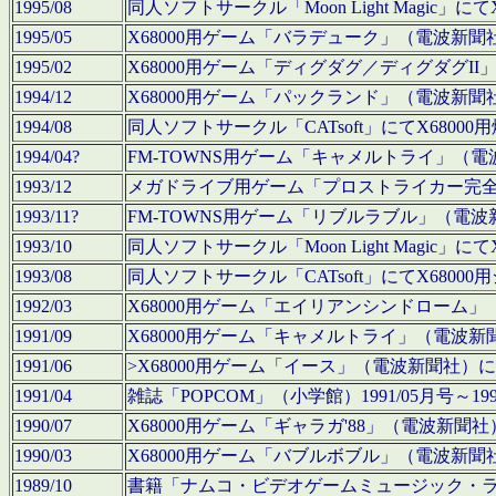
1995/08
同人ソフトサークル「Moon Light Magi
1995/05
X68000用ゲーム「バラデューク」（電波新
1995/02
X68000用ゲーム「ディグダグ／ディグダグI
1994/12
X68000用ゲーム「パックランド」（電波新
1994/08
同人ソフトサークル「CATsoft」にてX68
1994/04?
FM-TOWNS用ゲーム「キャメルトライ」（
1993/12
メガドライブ用ゲーム「プロストライカー完
1993/11?
FM-TOWNS用ゲーム「リブルラブル」（電
1993/10
同人ソフトサークル「Moon Light Magi
1993/08
同人ソフトサークル「CATsoft」にてX68
1992/03
X68000用ゲーム「エイリアンシンドローム
1991/09
X68000用ゲーム「キャメルトライ」（電波
1991/06
>X68000用ゲーム「イース」（電波新聞社
1991/04
雑誌「POPCOM」（小学館）1991/05月
1990/07
X68000用ゲーム「ギャラガ'88」（電波新
1990/03
X68000用ゲーム「バブルボブル」（電波新
1989/10
書籍「ナムコ・ビデオゲームミュージック・ライブ