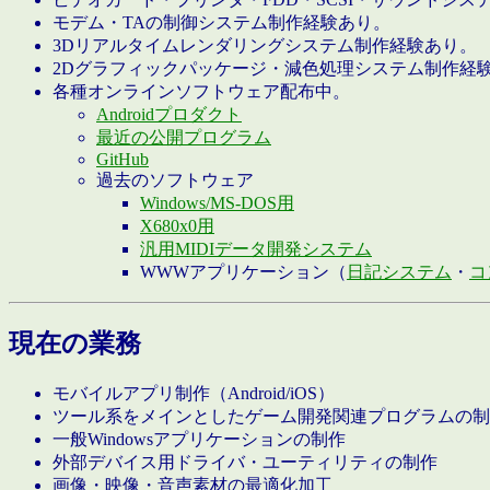
モデム・TAの制御システム制作経験あり。
3Dリアルタイムレンダリングシステム制作経験あり。
2Dグラフィックパッケージ・減色処理システム制作経
各種オンラインソフトウェア配布中。
Androidプロダクト
最近の公開プログラム
GitHub
過去のソフトウェア
Windows/MS-DOS用
X680x0用
汎用MIDIデータ開発システム
WWWアプリケーション（
日記システム
・
コ
現在の業務
モバイルアプリ制作（Android/iOS）
ツール系をメインとしたゲーム開発関連プログラムの制
一般Windowsアプリケーションの制作
外部デバイス用ドライバ・ユーティリティの制作
画像・映像・音声素材の最適化加工