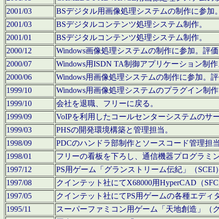
2001/03
BSデジタル用画像処理システムの制作に参加
2001/03
BSデジタルコンテンツ処理システム制作。
2001/01
BSデジタルコンテンツ処理システム制作。
2000/12
Windows画像処理システムの制作に参加。
2000/07
Windows用ISDN TA制御アプリケーション制
2000/06
Windows用画像処理システムの制作に参加
1999/10
Windows用画像処理システムのプラグイン制
1999/10
会社を退職、フリーに戻る。
1999/09
VoIPを利用したコールセンターシステムのサ
1999/03
PHSの開発環境構築と管理担当。
1998/09
PDCのハンドラ部制作とソースコード管理担
1998/01
フリーの看板を下ろし、通信機器プログラミ
1997/12
PS用ゲーム「グランストリーム伝紀」（SCE
1997/08
クインテット社にてX68000用HyperCAD
1997/05
クインテット社にてPS用ゲームの各種エディ
1995/11
スーパーファミコン用ゲーム「天地創造」（