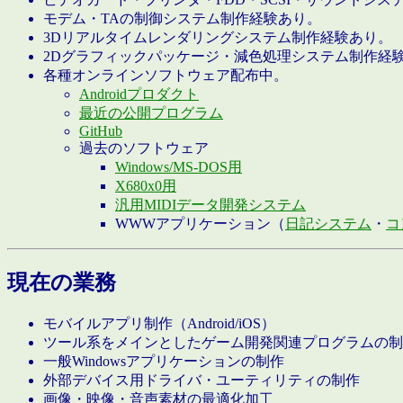
モデム・TAの制御システム制作経験あり。
3Dリアルタイムレンダリングシステム制作経験あり。
2Dグラフィックパッケージ・減色処理システム制作経
各種オンラインソフトウェア配布中。
Androidプロダクト
最近の公開プログラム
GitHub
過去のソフトウェア
Windows/MS-DOS用
X680x0用
汎用MIDIデータ開発システム
WWWアプリケーション（
日記システム
・
コ
現在の業務
モバイルアプリ制作（Android/iOS）
ツール系をメインとしたゲーム開発関連プログラムの制
一般Windowsアプリケーションの制作
外部デバイス用ドライバ・ユーティリティの制作
画像・映像・音声素材の最適化加工