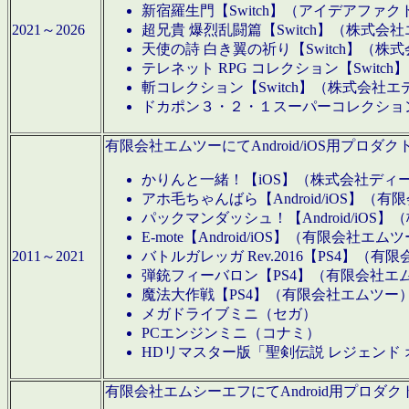
新宿羅生門【Switch】（アイデアファ
2021～2026
超兄貴 爆烈乱闘篇【Switch】（株式会
天使の詩 白き翼の祈り【Switch】（株
テレネット RPG コレクション【Switc
斬コレクション【Switch】（株式会社エ
ドカポン３・２・１スーパーコレクション！
有限会社エムツーにてAndroid/iOS用プ
かりんと一緒！【iOS】（株式会社ディ
アホ毛ちゃんばら【Android/iOS】（
パックマンダッシュ！【Android/iO
E-mote【Android/iOS】（有限会社エム
2011～2021
バトルガレッガ Rev.2016【PS4】（
弾銃フィーバロン【PS4】（有限会社エ
魔法大作戦【PS4】（有限会社エムツー
メガドライブミニ（セガ）
PCエンジンミニ（コナミ）
HDリマスター版「聖剣伝説 レジェンド
有限会社エムシーエフにてAndroid用プロ