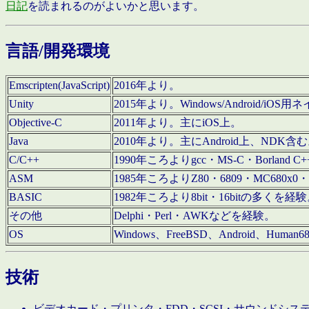
日記
を読まれるのがよいかと思います。
言語/開発環境
Emscripten(JavaScript)
2016年より。
Unity
2015年より。Windows/Android
Objective-C
2011年より。主にiOS上。
Java
2010年より。主にAndroid上、NDK含
C/C++
1990年ころよりgcc・MS-C・Borland C+
ASM
1985年ころよりZ80・6809・MC680x0・
BASIC
1982年ころより8bit・16bitの多くを
その他
Delphi・Perl・AWKなどを経験。
OS
Windows、FreeBSD、Android、Human
技術
ビデオカード・プリンタ・FDD・SCSI・サウンドシ