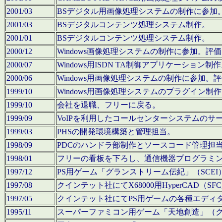
2001/03
BSデジタル用画像処理システムの制作に参加
2001/03
BSデジタルコンテンツ処理システム制作。
2001/01
BSデジタルコンテンツ処理システム制作。
2000/12
Windows画像処理システムの制作に参加。
2000/07
Windows用ISDN TA制御アプリケーション制
2000/06
Windows用画像処理システムの制作に参加
1999/10
Windows用画像処理システムのプラグイン制
1999/10
会社を退職、フリーに戻る。
1999/09
VoIPを利用したコールセンターシステムのサ
1999/03
PHSの開発環境構築と管理担当。
1998/09
PDCのハンドラ部制作とソースコード管理担
1998/01
フリーの看板を下ろし、通信機器プログラミ
1997/12
PS用ゲーム「グランストリーム伝紀」（SCE
1997/08
クインテット社にてX68000用HyperCAD
1997/05
クインテット社にてPS用ゲームの各種エディ
1995/11
スーパーファミコン用ゲーム「天地創造」（