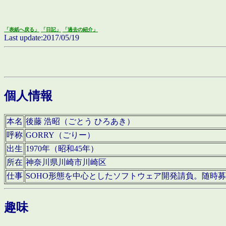
「表紙へ戻る」
「日記」
「過去の紹介」
Last update:2017/05/19
個人情報
本名
後藤 浩昭（ごとう ひろあき）
呼称
GORRY（ごりー）
出生
1970年（昭和45年）
所在
神奈川県川崎市川崎区
仕事
SOHO形態を中心としたソフトウェア開発請負。随時
趣味