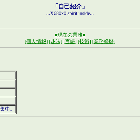
「自己紹介」
...X680x0 spirit inside...
■現在の業務■
[個人情報]
[趣味]
[言語]
[技術]
[業務経歴]
募集中。