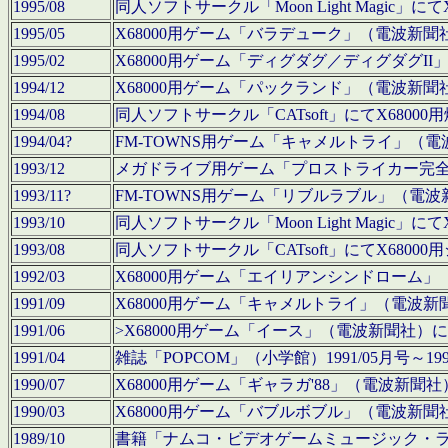
1995/08
同人ソフトサークル「Moon Light Magi
1995/05
X68000用ゲーム「バラデューク」（電波新
1995/02
X68000用ゲーム「ディグダグ／ディグダグI
1994/12
X68000用ゲーム「パックランド」（電波新
1994/08
同人ソフトサークル「CATsoft」にてX68
1994/04?
FM-TOWNS用ゲーム「キャメルトライ」（
1993/12
メガドライブ用ゲーム「プロストライカー完
1993/11?
FM-TOWNS用ゲーム「リブルラブル」（電
1993/10
同人ソフトサークル「Moon Light Magi
1993/08
同人ソフトサークル「CATsoft」にてX68
1992/03
X68000用ゲーム「エイリアンシンドローム
1991/09
X68000用ゲーム「キャメルトライ」（電波
1991/06
>X68000用ゲーム「イース」（電波新聞社
1991/04
雑誌「POPCOM」（小学館）1991/05月
1990/07
X68000用ゲーム「ギャラガ'88」（電波新
1990/03
X68000用ゲーム「バブルボブル」（電波新
1989/10
書籍「ナムコ・ビデオゲームミュージック・ライブ