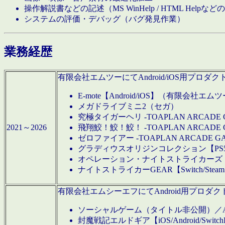
操作解説書などの記述（MS WinHelp / HTML Help
システムの評価・デバッグ（バグ発見作業）
業務経歴
有限会社エムツーにてAndroid/iOS用プ
E-mote【Android/iOS】（有限会社エム
メガドライブミニ2（セガ）
究極タイガーヘリ -TOAPLAN ARCADE 
2021～2026
飛翔鮫！鮫！鮫！ -TOAPLAN ARCADE 
ゼロファイアー -TOAPLAN ARCADE G
グラディウスオリジンコレクション【PS5/Switch
オペレーション・ナイトストライカーズ【Swi
ナイトストライカーGEAR【Switch/St
有限会社エムシーエフにてAndroid用プロ
ソーシャルゲーム（タイトル非公開）／And
封魔戦記エルドギア【iOS/Android/SwitchPS5