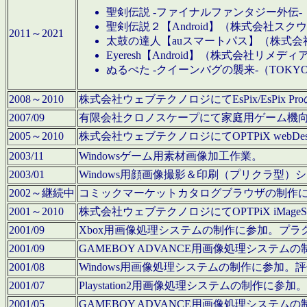
聖剣伝説 -ファイナルファンタジー外伝-
聖剣伝説２【Android】（株式会社ス
2011～2021
太鼓の達人【auスマートパス】（株式
Eyeresh【Android】（株式会社リメディ
ぬるぺた -クイーンバグの襲来-（TOKY
2008～2010
株式会社ウェブテクノロジにてEsPix/EsPi
2007/09
有限会社クロノスケープにて家庭用ゲーム機
2005～2010
株式会社ウェブテクノロジにてOPTPiX webD
2003/11
Windowsゲーム用素材画像加工作業。
2003/01
Windows用顔画像撮影＆印刷（プリクラ型
2002～継続中
コミックマーケットカタログブラウザの制作
2001～2010
株式会社ウェブテクノロジにてOPTPiX iMag
2001/09
Xbox用画像処理システムの制作に参加。プ
2001/09
GAMEBOY ADVANCE用画像処理シス
2001/08
Windows用画像処理システムの制作に参加
2001/07
Playstation2用画像処理システムの制作
2001/05
GAMEBOY ADVANCE用画像処理シス