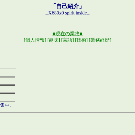
「自己紹介」
...X680x0 spirit inside...
■現在の業務■
[個人情報]
[趣味]
[言語]
[技術]
[業務経歴]
募集中。