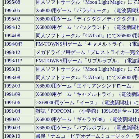
1995/08
同人ソフトサークル「Moon Light Magi
1995/05
X68000用ゲーム「バラデューク」（電波新
1995/02
X68000用ゲーム「ディグダグ／ディグダグI
1994/12
X68000用ゲーム「パックランド」（電波新
1994/08
同人ソフトサークル「CATsoft」にてX68
1994/04?
FM-TOWNS用ゲーム「キャメルトライ」（
1993/12
メガドライブ用ゲーム「プロストライカー完
1993/11?
FM-TOWNS用ゲーム「リブルラブル」（電
1993/10
同人ソフトサークル「Moon Light Magi
1993/08
同人ソフトサークル「CATsoft」にてX68
1992/03
X68000用ゲーム「エイリアンシンドローム
1991/09
X68000用ゲーム「キャメルトライ」（電波
1991/06
>X68000用ゲーム「イース」（電波新聞社
1991/04
雑誌「POPCOM」（小学館）1991/05月
1990/07
X68000用ゲーム「ギャラガ'88」（電波新
1990/03
X68000用ゲーム「バブルボブル」（電波新
1989/10
書籍「ナムコ・ビデオゲームミュージック・ライブ