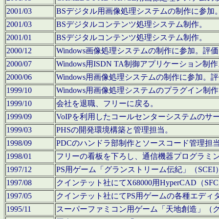
2001/03
BSデジタル用画像処理システムの制作に参加
2001/03
BSデジタルコンテンツ処理システム制作。
2001/01
BSデジタルコンテンツ処理システム制作。
2000/12
Windows画像処理システムの制作に参加。
2000/07
Windows用ISDN TA制御アプリケーション制
2000/06
Windows用画像処理システムの制作に参加
1999/10
Windows用画像処理システムのプラグイン制
1999/10
会社を退職、フリーに戻る。
1999/09
VoIPを利用したコールセンターシステムのサ
1999/03
PHSの開発環境構築と管理担当。
1998/09
PDCのハンドラ部制作とソースコード管理担
1998/01
フリーの看板を下ろし、通信機器プログラミ
1997/12
PS用ゲーム「グランストリーム伝紀」（SCE
1997/08
クインテット社にてX68000用HyperCAD
1997/05
クインテット社にてPS用ゲームの各種エディ
1995/11
スーパーファミコン用ゲーム「天地創造」（