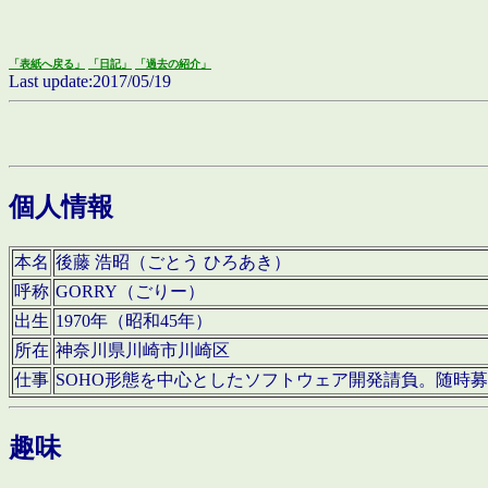
「表紙へ戻る」
「日記」
「過去の紹介」
Last update:2017/05/19
個人情報
本名
後藤 浩昭（ごとう ひろあき）
呼称
GORRY（ごりー）
出生
1970年（昭和45年）
所在
神奈川県川崎市川崎区
仕事
SOHO形態を中心としたソフトウェア開発請負。随時
趣味