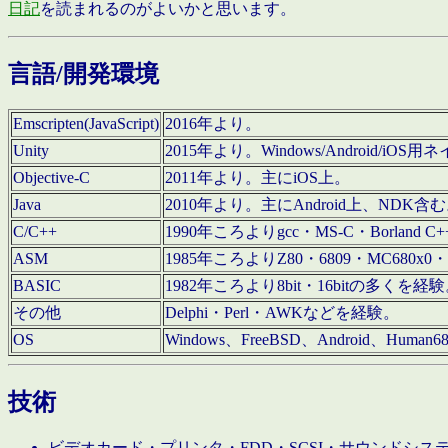
日記
を読まれるのがよいかと思います。
言語/開発環境
Emscripten(JavaScript)
2016年より。
Unity
2015年より。Windows/Android
Objective-C
2011年より。主にiOS上。
Java
2010年より。主にAndroid上、NDK含
C/C++
1990年ころよりgcc・MS-C・Borland C+
ASM
1985年ころよりZ80・6809・MC680x0・
BASIC
1982年ころより8bit・16bitの多くを
その他
Delphi・Perl・AWKなどを経験。
OS
Windows、FreeBSD、Android、Human
技術
ビデオカード・プリンタ・FDD・SCSI・サウンドシ