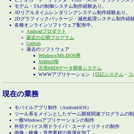
モデム・TAの制御システム制作経験あり。
3Dリアルタイムレンダリングシステム制作経験あり。
2Dグラフィックパッケージ・減色処理システム制作経
各種オンラインソフトウェア配布中。
Androidプロダクト
最近の公開プログラム
GitHub
過去のソフトウェア
Windows/MS-DOS用
X680x0用
汎用MIDIデータ開発システム
WWWアプリケーション（
日記システム
・
コ
現在の業務
モバイルアプリ制作（Android/iOS）
ツール系をメインとしたゲーム開発関連プログラムの制
一般Windowsアプリケーションの制作
外部デバイス用ドライバ・ユーティリティの制作
画像・映像・音声素材の最適化加工