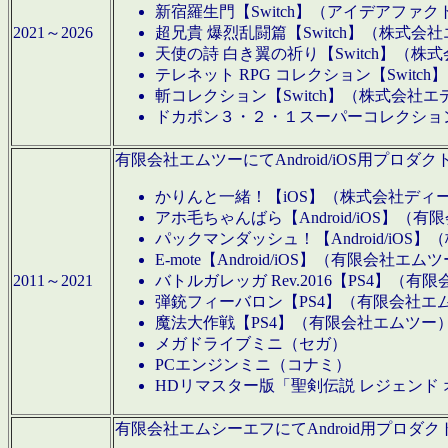
新宿羅生門【Switch】（アイデアファ
2021～2026
超兄貴 爆烈乱闘篇【Switch】（株式会
天使の詩 白き翼の祈り【Switch】（株
テレネット RPG コレクション【Switc
斬コレクション【Switch】（株式会社エ
ドカポン３・２・１スーパーコレクション！
有限会社エムツーにてAndroid/iOS用プ
かりんと一緒！【iOS】（株式会社ディ
アホ毛ちゃんばら【Android/iOS】（
パックマンダッシュ！【Android/iO
E-mote【Android/iOS】（有限会社エム
2011～2021
バトルガレッガ Rev.2016【PS4】（
弾銃フィーバロン【PS4】（有限会社エ
魔法大作戦【PS4】（有限会社エムツー
メガドライブミニ（セガ）
PCエンジンミニ（コナミ）
HDリマスター版「聖剣伝説 レジェンド
有限会社エムシーエフにてAndroid用プロ