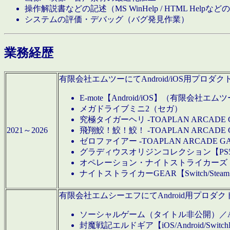
操作解説書などの記述（MS WinHelp / HTML Help
システムの評価・デバッグ（バグ発見作業）
業務経歴
有限会社エムツーにてAndroid/iOS用プ
E-mote【Android/iOS】（有限会社エム
メガドライブミニ2（セガ）
究極タイガーヘリ -TOAPLAN ARCADE 
2021～2026
飛翔鮫！鮫！鮫！ -TOAPLAN ARCADE 
ゼロファイアー -TOAPLAN ARCADE G
グラディウスオリジンコレクション【PS5/Switch
オペレーション・ナイトストライカーズ【Swi
ナイトストライカーGEAR【Switch/St
有限会社エムシーエフにてAndroid用プロ
ソーシャルゲーム（タイトル非公開）／And
封魔戦記エルドギア【iOS/Android/SwitchPS5