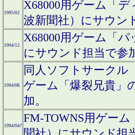
X68000用ゲーム「
1995/02
波新聞社）にサウン
X68000用ゲーム
1994/12
にサウンド担当で参
同人ソフトサークル「CA
ゲーム「爆裂兄貴」
1994/08
加。
FM-TOWNS用ゲ
1994/04?
聞社）にサウンド担