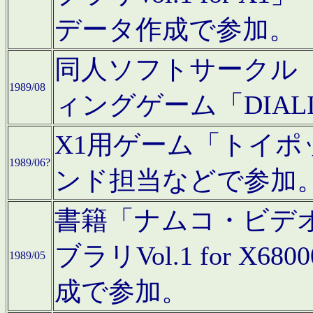
データ作成で参加。
同人ソフトサークル「C
1989/08
ィングゲーム「DIA
X1用ゲーム「トイ
1989/06?
ンド担当などで参加
書籍「ナムコ・ビデ
ブラリVol.1 for 
1989/05
成で参加。