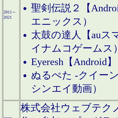
聖剣伝説２【Andr
2011～
2021
エニックス）
太鼓の達人【auス
イナムコゲームス
Eyeresh【And
ぬるぺた -クイーン
シンエイ動画）
株式会社ウェブテクノロジに