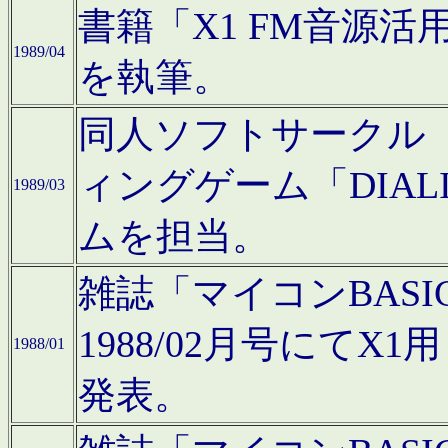
書籍「X1 FM音源
1989/04
を執筆。
同人ソフトサークル「C
ィングゲーム「DIA
1989/03
ムを担当。
雑誌「マイコンBAS
1988/02月号にてX
1988/01
発表。