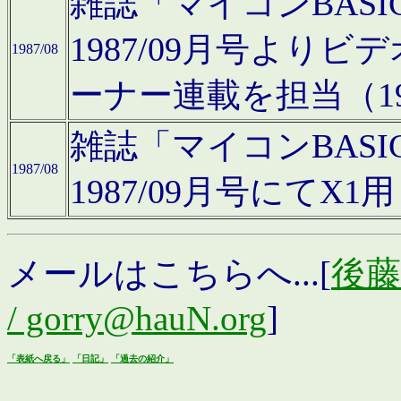
雑誌「マイコンBAS
1987/09月号より
1987/08
ーナー連載を担当（19
雑誌「マイコンBAS
1987/08
1987/09月号にて
メールはこちらへ...[
後藤浩
/ gorry@hauN.org
]
「表紙へ戻る」
「日記」
「過去の紹介」