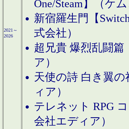
One/Steam】（ケ
新宿羅生門【Swi
式会社）
2021～
2026
超兄貴 爆烈乱闘篇【
ア）
天使の詩 白き翼の祈
ィア）
テレネット RPG 
会社エディア）