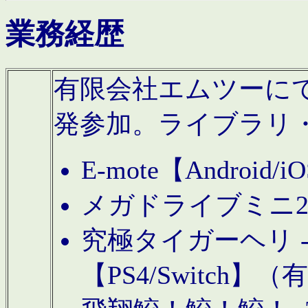
業務経歴
有限会社エムツーにてAn
発参加。ライブラリ
E-mote【Andro
メガドライブミニ
究極タイガーヘリ -TO
【PS4/Switch