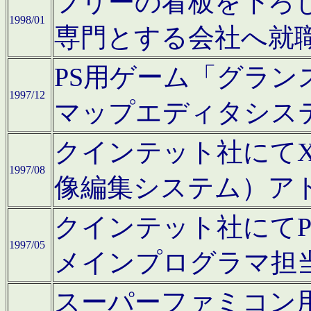
フリーの看板を下ろ
1998/01
専門とする会社へ就
PS用ゲーム「グラン
1997/12
マップエディタシス
クインテット社にてX68
1997/08
像編集システム）ア
クインテット社にて
1997/05
メインプログラマ担
スーパーファミコン