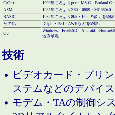
C/C++
1990年ころよりgcc・MS-C・Borland C+
ASM
1985年ころよりZ80・6809・MC680x0・
BASIC
1982年ころより8bit・16bitの多くを
その他
Delphi・Perl・AWKなどを経験。
Windows、FreeBSD、Android、Human
OS
込み環境
技術
ビデオカード・プリンタ
ステムなどのデバイス
モデム・TAの制御シ