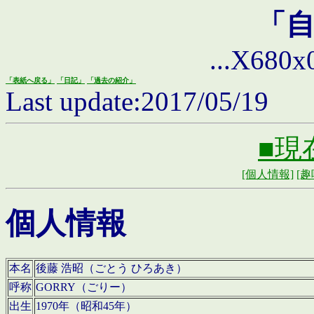
「
...X680x0 
「表紙へ戻る」
「日記」
「過去の紹介」
Last update:2017/05/19
■現
[個人情報]
[趣
個人情報
本名
後藤 浩昭（ごとう ひろあき）
呼称
GORRY（ごりー）
出生
1970年（昭和45年）