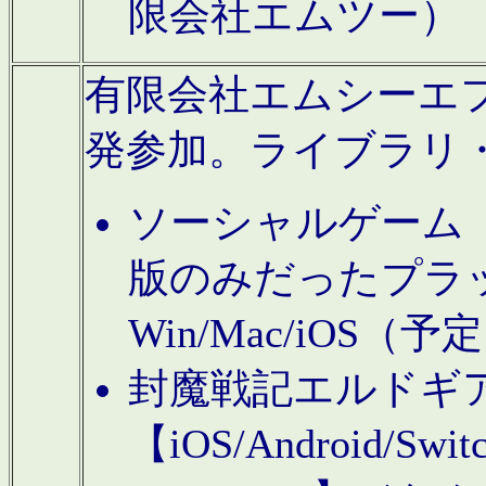
限会社エムツー）
有限会社エムシーエフに
発参加。ライブラリ
ソーシャルゲーム（タ
版のみだったプラ
Win/Mac/iOS（
封魔戦記エルドギ
【iOS/Android/Switc