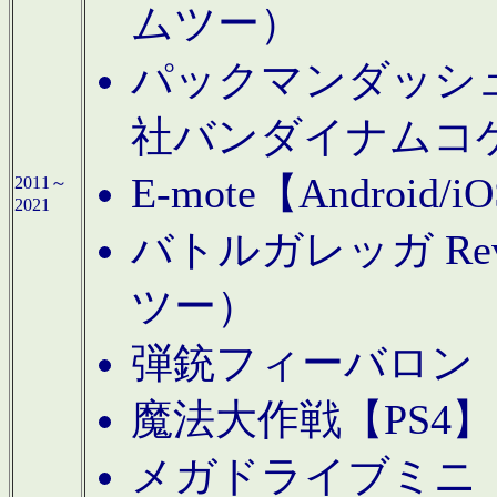
ムツー）
パックマンダッシュ！
社バンダイナムコ
E-mote【Andro
2011～
2021
バトルガレッガ Rev
ツー）
弾銃フィーバロン【
魔法大作戦【PS4
メガドライブミニ