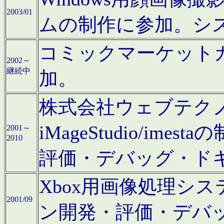
2003/01
ムの制作に参加。シ
コミックマーケット
2002～
継続中
加。
株式会社ウェブテクノロ
iMageStudio/i
2001～
2010
評価・デバッグ・ド
Xbox用画像処理シ
2001/09
ン開発・評価・デバ