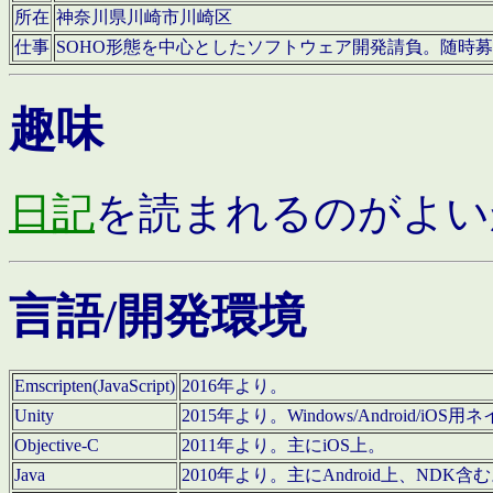
所在
神奈川県川崎市川崎区
仕事
SOHO形態を中心としたソフトウェア開発請負。随時
趣味
日記
を読まれるのがよい
言語/開発環境
Emscripten(JavaScript)
2016年より。
Unity
2015年より。Windows/Android
Objective-C
2011年より。主にiOS上。
Java
2010年より。主にAndroid上、NDK含