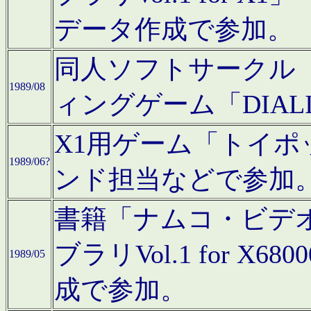
データ作成で参加。
同人ソフトサークル「C
1989/08
ィングゲーム「DIA
X1用ゲーム「トイ
1989/06?
ンド担当などで参加
書籍「ナムコ・ビデ
ブラリVol.1 for 
1989/05
成で参加。