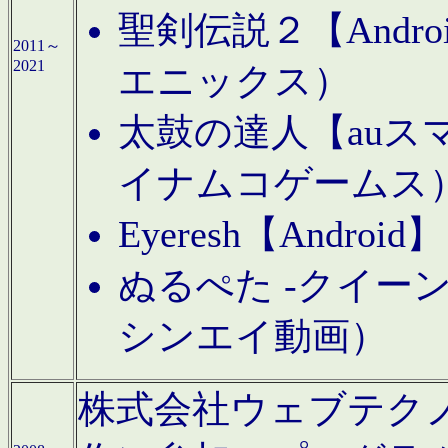
聖剣伝説２【Andr
2011～
2021
エニックス）
太鼓の達人【auス
イナムコゲームス
Eyeresh【And
ぬるぺた -クイーン
シンエイ動画）
株式会社ウェブテクノロジに