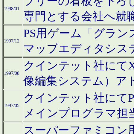
フリーの看板を下ろ
1998/01
専門とする会社へ就
PS用ゲーム「グラン
1997/12
マップエディタシス
クインテット社にてX68
1997/08
像編集システム）ア
クインテット社にて
1997/05
メインプログラマ担
スーパーファミコン