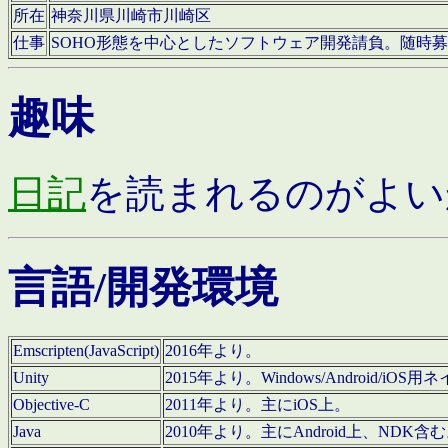
所在
神奈川県川崎市川崎区
仕事
SOHO形態を中心としたソフトウェア開発請負。随時
趣味
日記
を読まれるのがよい
言語/開発環境
Emscripten(JavaScript)
2016年より。
Unity
2015年より。Windows/Android
Objective-C
2011年より。主にiOS上。
Java
2010年より。主にAndroid上、NDK含