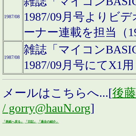
雑誌「マイコンBAS
1987/09月号より
1987/08
ーナー連載を担当（19
雑誌「マイコンBAS
1987/08
1987/09月号にて
メールはこちらへ...[
後藤浩
/ gorry@hauN.org
]
「表紙へ戻る」
「日記」
「過去の紹介」