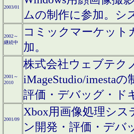
2003/01
ムの制作に参加。シ
コミックマーケット
2002～
継続中
加。
株式会社ウェブテクノロ
iMageStudio/i
2001～
2010
評価・デバッグ・ド
Xbox用画像処理シ
2001/09
ン開発・評価・デバ