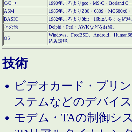
C/C++
1990年ころよりgcc・MS-C・Borland C+
ASM
1985年ころよりZ80・6809・MC680x0・
BASIC
1982年ころより8bit・16bitの多くを
その他
Delphi・Perl・AWKなどを経験。
Windows、FreeBSD、Android、Human
OS
込み環境
技術
ビデオカード・プリンタ
ステムなどのデバイス
モデム・TAの制御シ