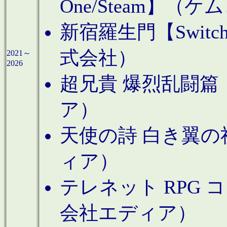
One/Steam】（ケ
新宿羅生門【Swi
式会社）
2021～
2026
超兄貴 爆烈乱闘篇【
ア）
天使の詩 白き翼の祈
ィア）
テレネット RPG 
会社エディア）