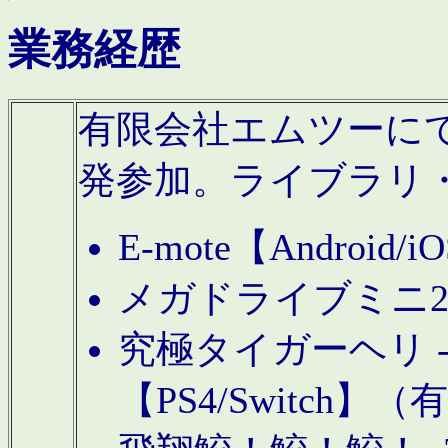
業務経歴
有限会社エムツーにてAn
発参加。ライブラリ
E-mote【Andro
メガドライブミニ
究極タイガーヘリ -TO
【PS4/Switch