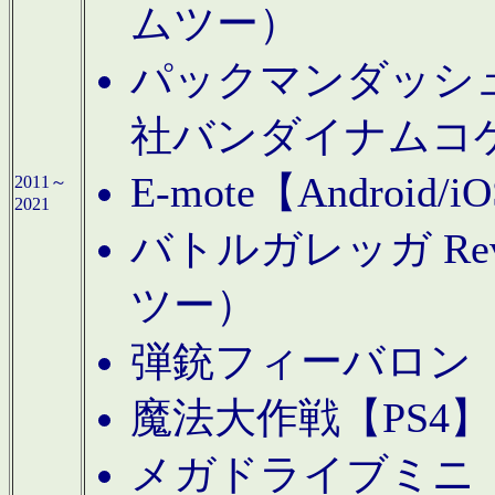
ムツー）
パックマンダッシュ！
社バンダイナムコ
E-mote【Andro
2011～
2021
バトルガレッガ Rev
ツー）
弾銃フィーバロン【
魔法大作戦【PS4
メガドライブミニ