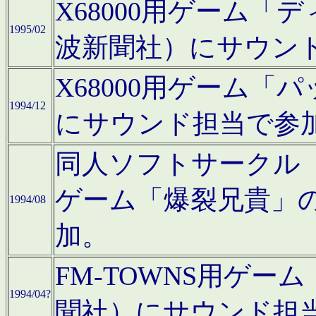
X68000用ゲーム「
1995/02
波新聞社）にサウン
X68000用ゲーム
1994/12
にサウンド担当で参
同人ソフトサークル「CA
ゲーム「爆裂兄貴」
1994/08
加。
FM-TOWNS用ゲ
1994/04?
聞社）にサウンド担