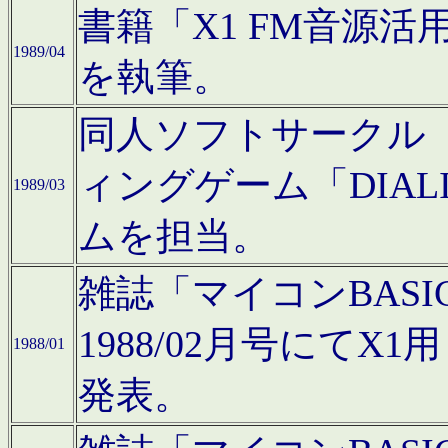
書籍「X1 FM音源
1989/04
を執筆。
同人ソフトサークル「C
ィングゲーム「DIA
1989/03
ムを担当。
雑誌「マイコンBAS
1988/02月号にてX
1988/01
発表。