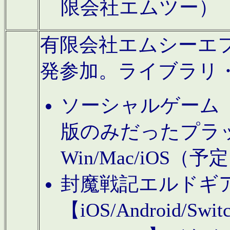
限会社エムツー）
有限会社エムシーエフに
発参加。ライブラリ
ソーシャルゲーム（タ
版のみだったプラ
Win/Mac/iOS（
封魔戦記エルドギ
【iOS/Android/Switc