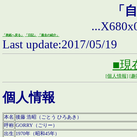
「
...X680x0 
「表紙へ戻る」
「日記」
「過去の紹介」
Last update:2017/05/19
■現
[個人情報]
[趣
個人情報
本名
後藤 浩昭（ごとう ひろあき）
呼称
GORRY（ごりー）
出生
1970年（昭和45年）